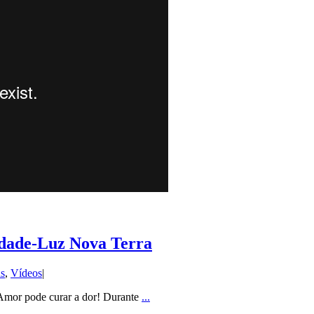
idade-Luz Nova Terra
as
,
Vídeos
|
Amor pode curar a dor! Durante
...