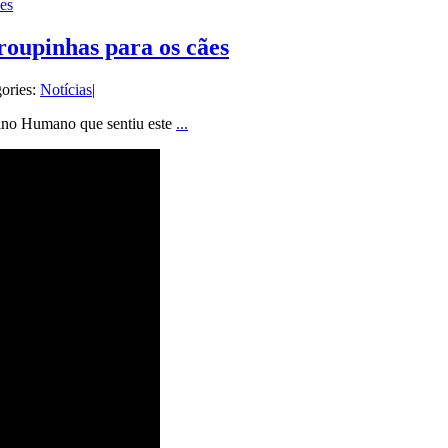
es
oupinhas para os cães
ories:
Notícias
|
eino Humano que sentiu este
...