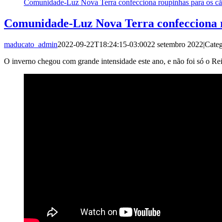
Comunidade-Luz Nova Terra confecciona roupinhas para os cã
Comunidade-Luz Nova Terra confecciona r
maducato_admin
2022-09-22T18:24:15-03:00
22 setembro 2022
|
Categ
O inverno chegou com grande intensidade este ano, e não foi só o R