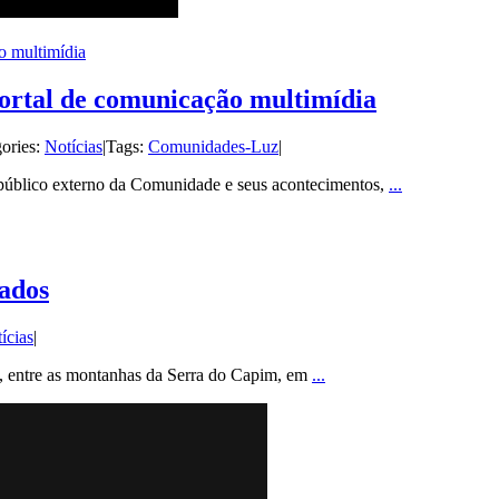
o multimídia
rtal de comunicação multimídia
ories:
Notícias
|
Tags:
Comunidades-Luz
|
público externo da Comunidade e seus acontecimentos,
...
ados
ícias
|
 entre as montanhas da Serra do Capim, em
...