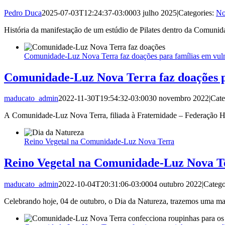
Pedro Duca
2025-07-03T12:24:37-03:00
03 julho 2025
|
Categories:
No
História da manifestação de um estúdio de Pilates dentro da Comuni
Comunidade-Luz Nova Terra faz doações para famílias em vulne
Comunidade-Luz Nova Terra faz doações pa
maducato_admin
2022-11-30T19:54:32-03:00
30 novembro 2022
|
Cate
A Comunidade-Luz Nova Terra, filiada à Fraternidade – Federação Hu
Reino Vegetal na Comunidade-Luz Nova Terra
Reino Vegetal na Comunidade-Luz Nova T
maducato_admin
2022-10-04T20:31:06-03:00
04 outubro 2022
|
Catego
Celebrando hoje, 04 de outubro, o Dia da Natureza, trazemos uma mat