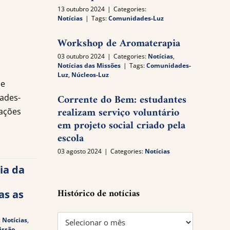
13 outubro 2024
|
Categories:
Notícias
|
Tags:
Comunidades-Luz
Workshop de Aromaterapia
03 outubro 2024
|
Categories:
Notícias
,
Notícias das Missões
|
Tags:
Comunidades-
Luz
,
Núcleos-Luz
se
Corrente do Bem: estudantes
ades-
realizam serviço voluntário
iações
em projeto social criado pela
escola
03 agosto 2024
|
Categories:
Notícias
ia da
Histórico de notícias
as as
Histórico
:
Notícias
,
issão