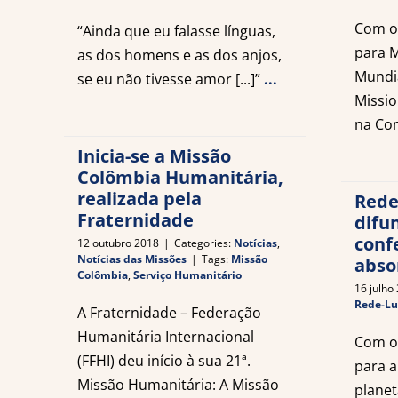
Com o
“Ainda que eu falasse línguas,
para M
as dos homens e as dos anjos,
Mundi
se eu não tivesse amor [...]”
...
Missio
na Co
Inicia-se a Missão
Colômbia Humanitária,
realizada pela
Rede
Fraternidade
difu
conf
12 outubro 2018
|
Categories:
Notícias
,
Notícias das Missões
|
Tags:
Missão
abso
Colômbia
,
Serviço Humanitário
16 julho
Rede-Lu
A Fraternidade – Federação
Humanitária Internacional
Com os
(FFHI) deu início à sua 21ª.
para a
Missão Humanitária: A Missão
planet