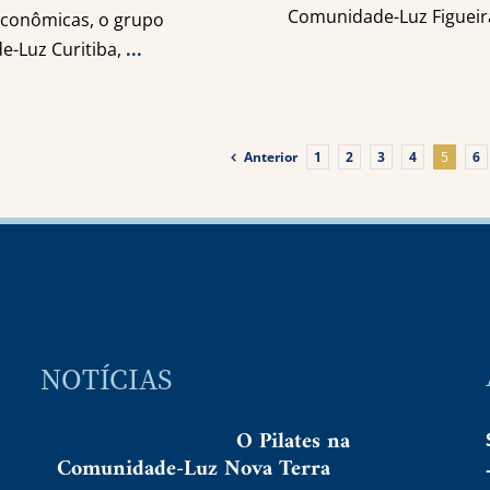
Comunidade-Luz Figueir
econômicas, o grupo
e-Luz Curitiba,
...
Anterior
1
2
3
4
5
6
NOTÍCIAS
O Pilates na
Comunidade-Luz Nova Terra