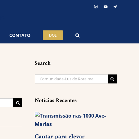
Instagram
YouTube
Telegram
CONTATO
DOE
Search
Buscar
resultados
para:
Notícias Recentes
Buscar
resultados
para:
Cantar para elevar