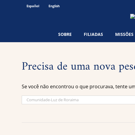
Ir
Español
English
para
o
conteúdo
SOBRE
FILIADAS
MISSÕES
Precisa de uma nova pes
Se você não encontrou o que procurava, tente u