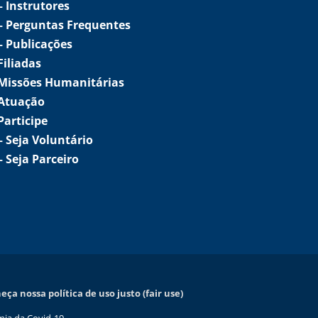
–
Instrutores
– Perguntas Frequentes
– Publicações
Filiadas
Missões Humanitárias
Atuação
Participe
–
Seja Voluntário
–
Seja Parceiro
ça nossa política de uso justo (fair use)
mia da Covid-19