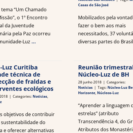
Casas de São José
 tema “Um Chamado
issão”, o 1º Encontro
Mobilizados pela vontad
al da Juventude
fazer o bem aos mais
nária pela Paz ocorreu
necessitados, 37 voluntá
munidade-Luz
...
diversas partes do Brasi
-Luz Curitiba
Reunião trimestra
nde técnica de
Núcleo-Luz de BH
ecção de fraldas e
28 junho 2018
|
Categories:
rventes ecológicos
Notícias
|
Tags:
Núcleo-Luz Be
Horizonte
,
Núcleos-Luz
 2018
|
Categories:
Notícias
,
z
“Aprender a linguagem 
estrelas” (atributo
 objetivos de contribuir
Transcendência 4, do G
 sustentabilidade do
Atributos dos Monastéri
a e oferecer alternativas