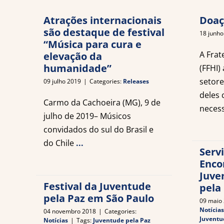
Atrações internacionais
Doaç
são destaque de festival
18 junho
“Música para cura e
A Frat
elevação da
humanidade”
(FFHI)
setore
09 julho 2019
|
Categories:
Releases
deles 
Carmo da Cachoeira (MG), 9 de
neces
julho de 2019– Músicos
convidados do sul do Brasil e
do Chile
...
Servi
Enco
Juve
Festival da Juventude
pela
pela Paz em São Paulo
09 maio
Notícias
04 novembro 2018
|
Categories:
Juventu
Notícias
|
Tags:
Juventude pela Paz