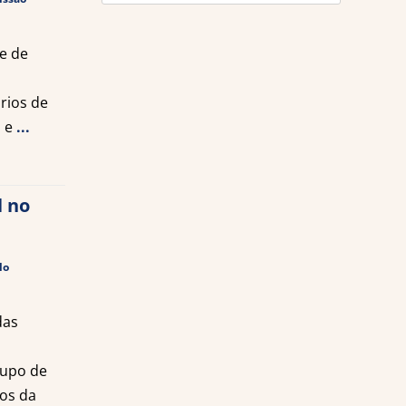
de
notícias
e de
rios de
l e
...
l no
lo
das
rupo de
os da