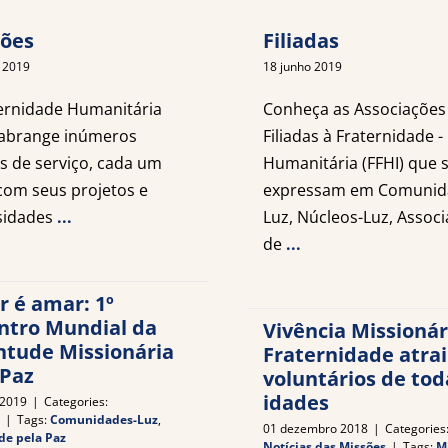
ões
Filiadas
 2019
18 junho 2019
ernidade Humanitária
Conheça as Associações
 abrange inúmeros
Filiadas à Fraternidade -
s de serviço, cada um
Humanitária (FFHI) que 
com seus projetos e
expressam em Comunid
sidades
...
Luz, Núcleos-Luz, Assoc
de
...
r é amar: 1º
ntro Mundial da
Vivência Missionár
ntude Missionária
Fraternidade atrai
 Paz
voluntários de tod
idades
 2019
|
Categories:
|
Tags:
Comunidades-Luz
,
01 dezembro 2018
|
Categories
de pela Paz
Notícias das Missões
|
Tags:
M