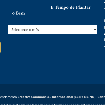
É Tempo de Plantar
o Bem
licenciamento
Creative Commons 4.0 Internacional (CC BY-NC-ND)
.
Conhe
as fotos deste site são fotos de acervo tiradas no período anterior à pande