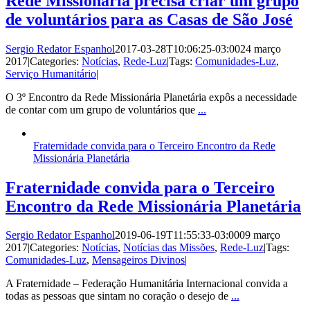
Rede Missionária precisa criar um grupo
de voluntários para as Casas de São José
Sergio Redator Espanhol
2017-03-28T10:06:25-03:00
24 março
2017
|
Categories:
Notícias
,
Rede-Luz
|
Tags:
Comunidades-Luz
,
Serviço Humanitário
|
O 3º Encontro da Rede Missionária Planetária expôs a necessidade
de contar com um grupo de voluntários que
...
Fraternidade convida para o Terceiro Encontro da Rede
Missionária Planetária
Fraternidade convida para o Terceiro
Encontro da Rede Missionária Planetária
Sergio Redator Espanhol
2019-06-19T11:55:33-03:00
09 março
2017
|
Categories:
Notícias
,
Notícias das Missões
,
Rede-Luz
|
Tags:
Comunidades-Luz
,
Mensageiros Divinos
|
A Fraternidade – Federação Humanitária Internacional convida a
todas as pessoas que sintam no coração o desejo de
...