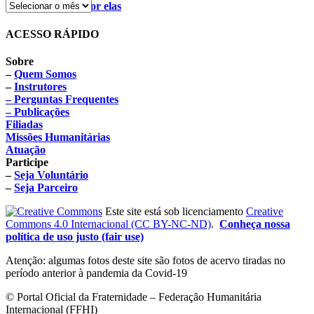
Bazar do Amor por elas
ACESSO RÁPIDO
Sobre
–
Quem Somos
–
Instrutores
– Perguntas Frequentes
– Publicações
Filiadas
Missões Humanitárias
Atuação
Participe
–
Seja Voluntário
–
Seja Parceiro
Este site está sob licenciamento
Creative
Commons 4.0 Internacional (CC BY-NC-ND)
.
Conheça nossa
política de uso justo (fair use)
Atenção: algumas fotos deste site são fotos de acervo tiradas no
período anterior à pandemia da Covid-19
© Portal Oficial da Fraternidade – Federação Humanitária
Internacional (FFHI)