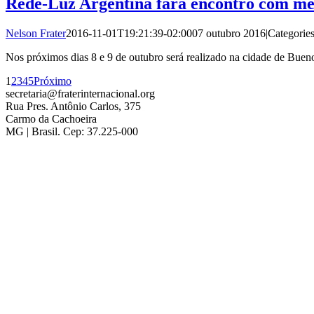
Rede-Luz Argentina fará encontro com m
Nelson Frater
2016-11-01T19:21:39-02:00
07 outubro 2016
|
Categorie
Nos próximos dias 8 e 9 de outubro será realizado na cidade de Buen
1
2
3
4
5
Próximo
secretaria@fraterinternacional.org
Rua Pres. Antônio Carlos, 375
Carmo da Cachoeira
MG | Brasil. Cep: 37.225-000