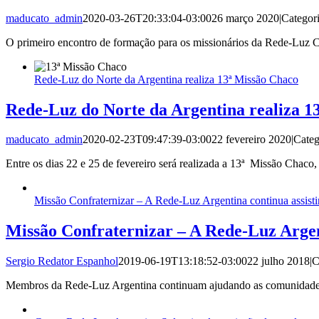
maducato_admin
2020-03-26T20:33:04-03:00
26 março 2020
|
Categor
O primeiro encontro de formação para os missionários da Rede-Luz C
Rede-Luz do Norte da Argentina realiza 13ª Missão Chaco
Rede-Luz do Norte da Argentina realiza 1
maducato_admin
2020-02-23T09:47:39-03:00
22 fevereiro 2020
|
Categ
Entre os dias 22 e 25 de fevereiro será realizada a 13ª Missão Chaco,
Missão Confraternizar – A Rede-Luz Argentina continua assisti
Missão Confraternizar – A Rede-Luz Argent
Sergio Redator Espanhol
2019-06-19T13:18:52-03:00
22 julho 2018
|
C
Membros da Rede-Luz Argentina continuam ajudando as comunidades in