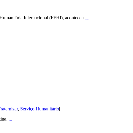
 Humanitária Internacional (FFHI), aconteceu
...
raternizar
,
Serviço Humanitário
|
tina,
...