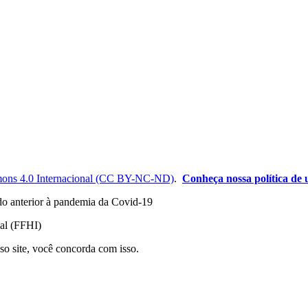
ons 4.0 Internacional (CC BY-NC-ND)
.
Conheça nossa política de u
odo anterior à pandemia da Covid-19
nal (FFHI)
so site, você concorda com isso.