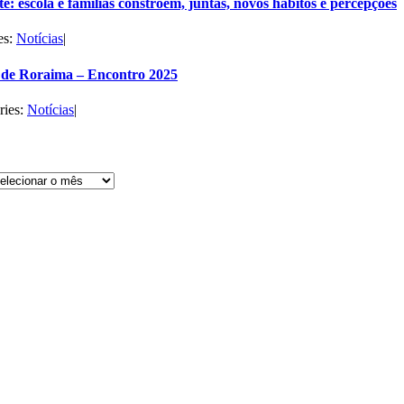
e: escola e famílias constroem, juntas, novos hábitos e percepções
es:
Notícias
|
de Roraima – Encontro 2025
ries:
Notícias
|