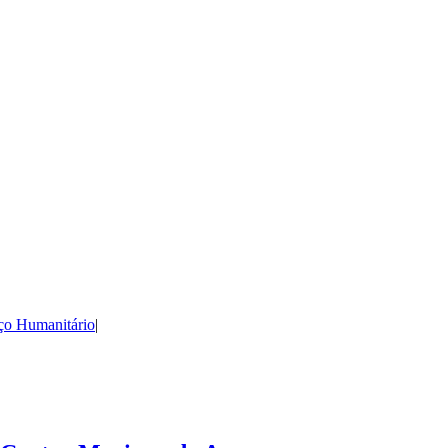
ço Humanitário
|