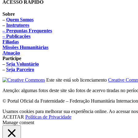
ACESSO RÁPIDO
Sobre
–
Quem Somos
–
Instrutores
– Perguntas Frequentes
– Publicações
Filiadas
Missões Humanitárias
Atuação
Participe
–
Seja Voluntário
–
Seja Parceiro
Este site está sob licenciamento
Creative Comm
Atenção: algumas fotos deste site são fotos de acervo tiradas no perí
© Portal Oficial da Fraternidade – Federação Humanitária Internacio
Usamos cookies para melhorar sua experiência online. Ao acessar nos
ACEITAR
Políticas de Privacidade
Manage consent