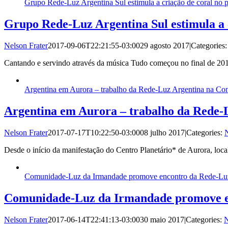
Grupo Rede-Luz Argentina Sul estimula a criação de coral no 
Grupo Rede-Luz Argentina Sul estimula a 
Nelson Frater
2017-09-06T22:21:55-03:00
29 agosto 2017
|
Categories
Cantando e servindo através da música Tudo começou no final de 20
Argentina em Aurora – trabalho da Rede-Luz Argentina na Co
Argentina em Aurora – trabalho da Rede
Nelson Frater
2017-07-17T10:22:50-03:00
08 julho 2017
|
Categories:
N
Desde o início da manifestação do Centro Planetário* de Aurora, lo
Comunidade-Luz da Irmandade promove encontro da Rede-Luz
Comunidade-Luz da Irmandade promove e
Nelson Frater
2017-06-14T22:41:13-03:00
30 maio 2017
|
Categories:
N