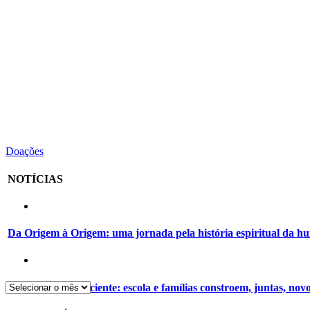
Doações
NOTÍCIAS
Da Origem à Origem: uma jornada pela história espiritual da 
Alimentação consciente: escola e famílias constroem, juntas, nov