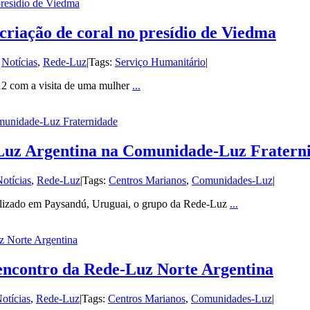
presídio de Viedma
criação de coral no presídio de Viedma
:
Notícias
,
Rede-Luz
|
Tags:
Serviço Humanitário
|
12 com a visita de uma mulher
...
munidade-Luz Fraternidade
-Luz Argentina na Comunidade-Luz Fratern
otícias
,
Rede-Luz
|
Tags:
Centros Marianos
,
Comunidades-Luz
|
calizado em Paysandú, Uruguai, o grupo da Rede-Luz
...
 Norte Argentina
ncontro da Rede-Luz Norte Argentina
otícias
,
Rede-Luz
|
Tags:
Centros Marianos
,
Comunidades-Luz
|