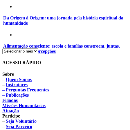
Da Origem à Origem: uma jornada pela história espiritual da
humanidade
Alimentação consciente: escola e famílias constroem, juntas,
novos hábitos e percepções
ACESSO RÁPIDO
Sobre
–
Quem Somos
–
Instrutores
– Perguntas Frequentes
– Publicações
Filiadas
Missões Humanitárias
Atuação
Participe
–
Seja Voluntário
–
Seja Parceiro