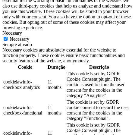
essential for the working of basic functionalities of the website. We
also use third-party cookies that help us analyze and understand how
you use this website. These cookies will be stored in your browser
only with your consent. You also have the option to opt-out of these
cookies. But opting out of some of these cookies may affect your
browsing experience.
Necessary
Necessary
Sempre ativado
Necessary cookies are absolutely essential for the website to
function properly. These cookies ensure basic functionalities and
security features of the website, anonymously.
Cookie
Duração
Descrição
This cookie is set by GDPR
Cookie Consent plugin. The
cookielawinfo-
11
cookie is used to store the user
checkbox-analytics
months
consent for the cookies in the
category "Analytics".
The cookie is set by GDPR
cookielawinfo-
11
cookie consent to record the user
checkbox-functional
months
consent for the cookies in the
category "Functional".
This cookie is set by GDPR
Cookie Consent plugin. The
cookielawinfo-
11