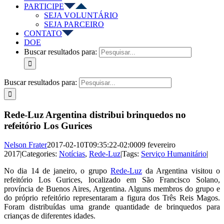
PARTICIPE
SEJA VOLUNTÁRIO
SEJA PARCEIRO
CONTATO
DOE
Buscar resultados para:
Buscar resultados para:
Rede-Luz Argentina distribui brinquedos no
refeitório Los Gurices
Nelson Frater
2017-02-10T09:35:22-02:00
09 fevereiro
2017
|
Categories:
Notícias
,
Rede-Luz
|
Tags:
Serviço Humanitário
|
No dia 14 de janeiro, o grupo
Rede-Luz
da Argentina visitou o
refeitório Los Gurices, localizado em São Francisco Solano,
província de Buenos Aires, Argentina. Alguns membros do grupo e
do próprio refeitório representaram a figura dos Três Reis Magos.
Foram distribuídas uma grande quantidade de brinquedos para
crianças de diferentes idades.