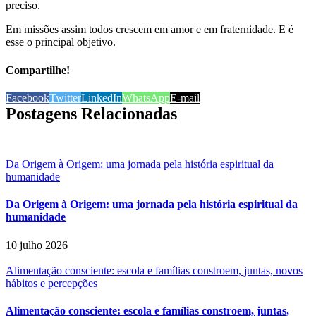
preciso.
Em missões assim todos crescem em amor e em fraternidade. E é
esse o principal objetivo.
Compartilhe!
Facebook
Twitter
LinkedIn
WhatsApp
E-mail
Postagens Relacionadas
Da Origem à Origem: uma jornada pela história espiritual da
humanidade
Da Origem à Origem: uma jornada pela história espiritual da
humanidade
10 julho 2026
Alimentação consciente: escola e famílias constroem, juntas, novos
hábitos e percepções
Alimentação consciente: escola e famílias constroem, juntas,