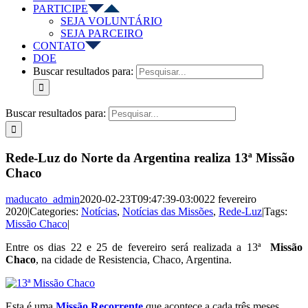
PARTICIPE
SEJA VOLUNTÁRIO
SEJA PARCEIRO
CONTATO
DOE
Buscar resultados para:
Buscar resultados para:
Rede-Luz do Norte da Argentina realiza 13ª Missão
Chaco
maducato_admin
2020-02-23T09:47:39-03:00
22 fevereiro
2020
|
Categories:
Notícias
,
Notícias das Missões
,
Rede-Luz
|
Tags:
Missão Chaco
|
Entre os dias 22 e 25 de fevereiro será realizada a 13ª
Missão
Chaco
, na cidade de Resistencia, Chaco, Argentina.
Esta é uma
Missão Recorrente
que acontece a cada três meses,