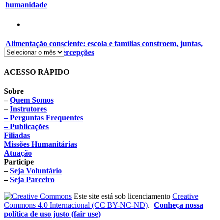
humanidade
Alimentação consciente: escola e famílias constroem, juntas,
novos hábitos e percepções
ACESSO RÁPIDO
Sobre
–
Quem Somos
–
Instrutores
– Perguntas Frequentes
– Publicações
Filiadas
Missões Humanitárias
Atuação
Participe
–
Seja Voluntário
–
Seja Parceiro
Este site está sob licenciamento
Creative
Commons 4.0 Internacional (CC BY-NC-ND)
.
Conheça nossa
política de uso justo (fair use)