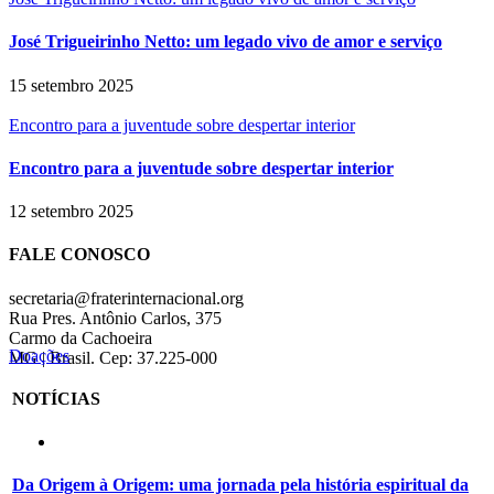
José Trigueirinho Netto: um legado vivo de amor e serviço
15 setembro 2025
Encontro para a juventude sobre despertar interior
Encontro para a juventude sobre despertar interior
12 setembro 2025
FALE CONOSCO
secretaria@fraterinternacional.org
Rua Pres. Antônio Carlos, 375
Carmo da Cachoeira
Doações
MG | Brasil. Cep: 37.225-000
NOTÍCIAS
Da Origem à Origem: uma jornada pela história espiritual da