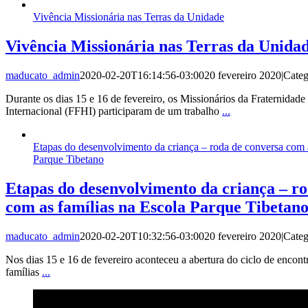
Vivência Missionária nas Terras da Unidade
Vivência Missionária nas Terras da Unida
maducato_admin
2020-02-20T16:14:56-03:00
20 fevereiro 2020
|
Categ
Durante os dias 15 e 16 de fevereiro, os Missionários da Fraternidad
Internacional (FFHI) participaram de um trabalho
...
Etapas do desenvolvimento da criança – roda de conversa com a
Parque Tibetano
Etapas do desenvolvimento da criança – r
com as famílias na Escola Parque Tibetan
maducato_admin
2020-02-20T10:32:56-03:00
20 fevereiro 2020
|
Categ
Nos dias 15 e 16 de fevereiro aconteceu a abertura do ciclo de encont
famílias
...