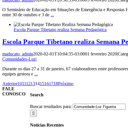
O Seminário de Educação em Situações de Emergência e Respostas Hu
entre 30 de outubro e 3 de
...
Escola Parque Tibetano realiza Semana Pedagógica
Escola Parque Tibetano realiza Semana Pe
maducato_admin
2020-02-01T10:04:35-03:00
01 fevereiro 2020
|
Categ
Comunidades-Luz
|
Durante os dias 27 a 31 de janeiro, 67 colaboradores entre professore
equipes gestora e
...
Anterior
10
11
12
13
14
15
16
17
18
Próximo
FALE
CONOSCO
Search
Buscar resultados para:
Notícias Recentes