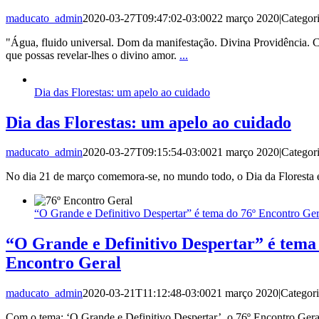
maducato_admin
2020-03-27T09:47:02-03:00
22 março 2020
|
Categor
"Água, fluido universal. Dom da manifestação. Divina Providência. C
que possas revelar-lhes o divino amor.
...
Dia das Florestas: um apelo ao cuidado
Dia das Florestas: um apelo ao cuidado
maducato_admin
2020-03-27T09:15:54-03:00
21 março 2020
|
Categor
No dia 21 de março comemora-se, no mundo todo, o Dia da Floresta 
“O Grande e Definitivo Despertar” é tema do 76º Encontro Ger
“O Grande e Definitivo Despertar” é tema
Encontro Geral
maducato_admin
2020-03-21T11:12:48-03:00
21 março 2020
|
Categor
Com o tema: ‘O Grande e Definitivo Despertar’, o 76º Encontro Gera