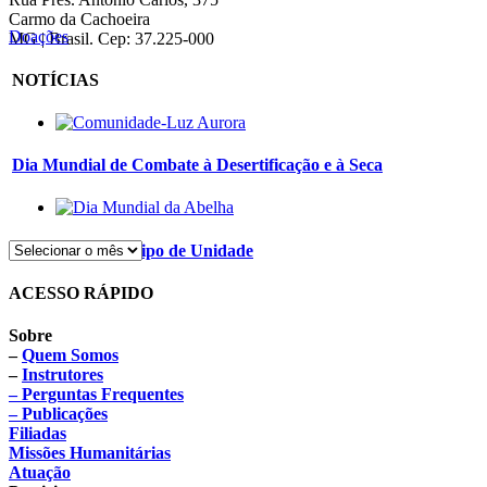
Carmo da Cachoeira
Doações
MG | Brasil. Cep: 37.225-000
NOTÍCIAS
Dia Mundial de Combate à Desertificação e à Seca
Abelhas – Arquétipo de Unidade
ACESSO RÁPIDO
Sobre
–
Quem Somos
–
Instrutores
– Perguntas Frequentes
– Publicações
Filiadas
Missões Humanitárias
Atuação