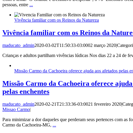
pessoas, entre
...
Vivência familiar com os Reinos da Natureza
Vivência familiar com os Reinos da Natur
maducato_admin
2020-03-02T11:50:33-03:00
02 março 2020
|
Categor
Crianças e adultos partilham vivências lúdicas Nos dias 22 a 24 de fev
Missão Carmo da Cachoeira oferece ajuda aos afetados pelas e
Missão Carmo da Cachoeira oferece ajuda 
pelas enchentes
maducato_admin
2020-02-21T21:33:36-03:00
21 fevereiro 2020
|
Categ
Missao Carmo
|
Para minimizar a dor daqueles que perderam seus pertences com as fo
Carmo da Cachoeira-MG,
...