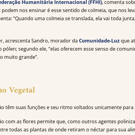
ederação Humanitária Internacional (FFHI)
, comenta sob
s podem nos ensinar é esse sentido de colmeia, que nos lev
nta: “Quando uma colmeia se translada, ela vai toda junta,
cer, acrescenta Sandro, morador da
Comunidade-Luz
que at
u o pólen; segundo ele, “elas oferecem esse senso de comu
o muito grande”.
no Vegetal
ão têm suas funções e seu ritmo voltados unicamente para 
ão com as flores permite que, como outros agentes poliniz
ntre todas as plantas de onde retiram o néctar para sua al