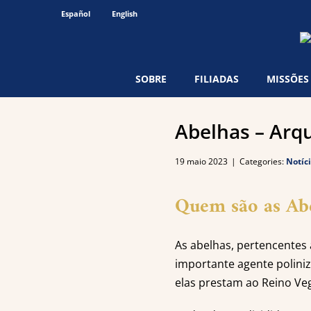
Ir
Español
English
para
o
conteúdo
SOBRE
FILIADAS
MISSÕES
Abelhas – Arq
19 maio 2023
|
Categories:
Notíc
Quem são as Ab
As abelhas, pertencentes
importante agente poliniz
elas prestam ao Reino Veg