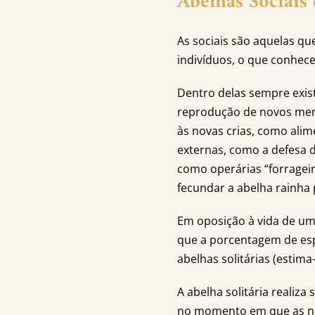
Abelhas Sociais 
As sociais são aquelas q
indivíduos, o que conhe
Dentro delas sempre exist
reprodução de novos mem
às novas crias, como ali
externas, como a defesa d
como operárias “forrageir
fecundar a abelha rainha 
Em oposição à vida de uma
que a porcentagem de esp
abelhas solitárias (estima
A abelha solitária realiz
no momento em que as no