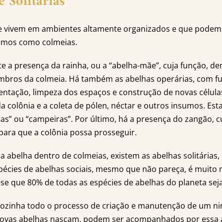
e Solitárias
ue vivem em ambientes altamente organizados e que podem c
cemos como colmeias.
e a presença da rainha, ou a “abelha-mãe”, cuja função, den
bros da colmeia. Há também as abelhas operárias, com fu
mentação, limpeza dos espaços e construção de novas célul
a colônia e a coleta de pólen, néctar e outros insumos. Est
as” ou “campeiras”. Por último, há a presença do zangão, c
para que a colônia possa prosseguir.
 abelha dentro de colmeias, existem as abelhas solitárias,
écies de abelhas sociais, mesmo que não pareça, é muito
-se que 80% de todas as espécies de abelhas do planeta seja 
a sozinha todo o processo de criação e manutenção de um n
vas abelhas nasçam, podem ser acompanhados por essa ab