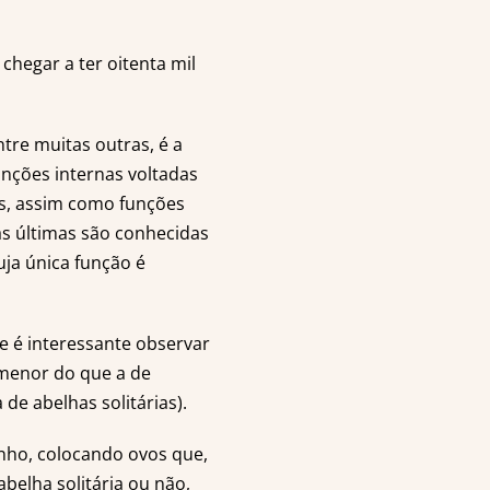
hegar a ter oitenta mil
tre muitas outras, é a
nções internas voltadas
as, assim como funções
as últimas são conhecidas
uja única função é
 e é interessante observar
 menor do que a de
de abelhas solitárias).
inho, colocando ovos que,
elha solitária ou não,