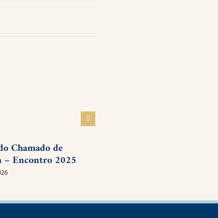
Planejar é desenhar o futu
19 novembro 2025
do Chamado de
 – Encontro 2025
026