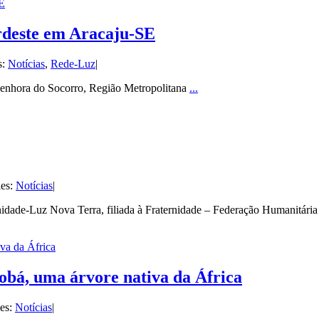
E
rdeste em Aracaju-SE
s:
Notícias
,
Rede-Luz
|
 Senhora do Socorro, Região Metropolitana
...
ies:
Notícias
|
dade-Luz Nova Terra, filiada à Fraternidade – Federação Humanitári
va da África
obá, uma árvore nativa da África
ies:
Notícias
|