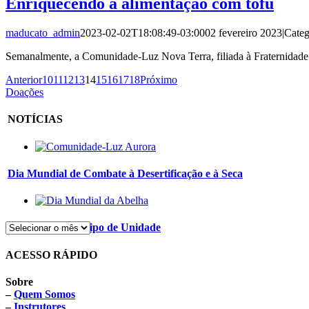
Enriquecendo a alimentação com tofu
maducato_admin
2023-02-02T18:08:49-03:00
02 fevereiro 2023
|
Categ
Semanalmente, a Comunidade-Luz Nova Terra, filiada à Fraternidade –
Anterior
10
11
12
13
14
15
16
17
18
Próximo
Doações
NOTÍCIAS
Dia Mundial de Combate à Desertificação e à Seca
Abelhas – Arquétipo de Unidade
ACESSO RÁPIDO
Sobre
–
Quem Somos
–
Instrutores