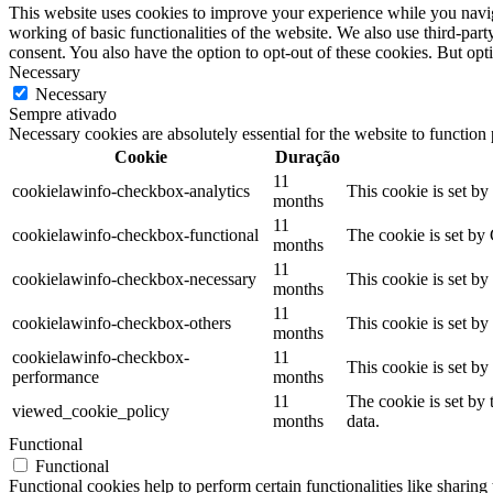
This website uses cookies to improve your experience while you navigat
working of basic functionalities of the website. We also use third-pa
consent. You also have the option to opt-out of these cookies. But op
Necessary
Necessary
Sempre ativado
Necessary cookies are absolutely essential for the website to function
Cookie
Duração
11
cookielawinfo-checkbox-analytics
This cookie is set b
months
11
cookielawinfo-checkbox-functional
The cookie is set by
months
11
cookielawinfo-checkbox-necessary
This cookie is set b
months
11
cookielawinfo-checkbox-others
This cookie is set b
months
cookielawinfo-checkbox-
11
This cookie is set b
performance
months
11
The cookie is set by
viewed_cookie_policy
months
data.
Functional
Functional
Functional cookies help to perform certain functionalities like sharing 