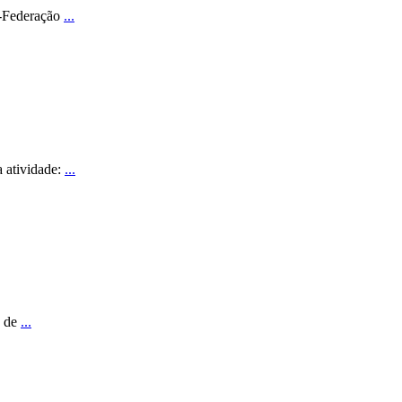
e-Federação
...
a atividade:
...
s de
...