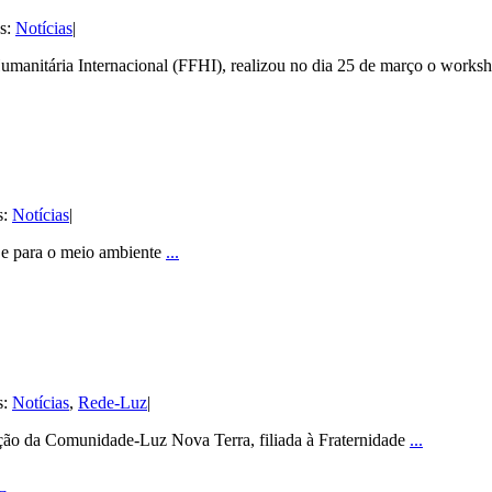
es:
Notícias
|
umanitária Internacional (FFHI), realizou no dia 25 de março o works
s:
Notícias
|
s e para o meio ambiente
...
s:
Notícias
,
Rede-Luz
|
ração da Comunidade-Luz Nova Terra, filiada à Fraternidade
...