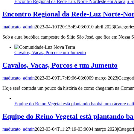
Encontro Regional da Rede-Luz Norte-Nordeste em Aracaju-S
Encontro Regional da Rede-Luz Norte-No
maducato_admin
2023-04-10T20:15:49-03:00
10 abril 2023
|
Categorie
Sob a aura bucólica campestre do Sítio São José, que fica em Nossa
Cavalos, Vacas, Porcos e um Jumento
Cavalos, Vacas, Porcos e um Jumento
maducato_admin
2023-03-09T17:49:06-03:00
09 março 2023
|
Categor
Hoje será contada um pouco da história de como chegaram na Comuni
Equipe do Reino Vegetal está plantando baobá, uma árvore nati
Equipe do Reino Vegetal está plantando ba
maducato_admin
2023-03-04T11:27:19-03:00
04 março 2023
|
Categor