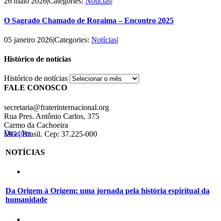
26 maio 2026
|
Categories:
Notícias
|
O Sagrado Chamado de Roraima – Encontro 2025
05 janeiro 2026
|
Categories:
Notícias
|
Histórico de notícias
Histórico de notícias
FALE CONOSCO
secretaria@fraterinternacional.org
Rua Pres. Antônio Carlos, 375
Carmo da Cachoeira
Doações
MG | Brasil. Cep: 37.225-000
NOTÍCIAS
Da Origem à Origem: uma jornada pela história espiritual da
humanidade