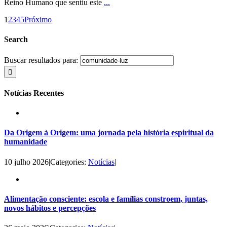
Reino Humano que sentiu este
...
1
2
3
4
5
Próximo
Search
Buscar resultados para:
Notícias Recentes
Da Origem à Origem: uma jornada pela história espiritual da
humanidade
10 julho 2026
|
Categories:
Notícias
|
Alimentação consciente: escola e famílias constroem, juntas,
novos hábitos e percepções