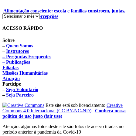
Alimentação consciente: escola e famílias constroem, juntas,
novos hábitos e percepções
ACESSO RÁPIDO
Sobre
–
Quem Somos
–
Instrutores
– Perguntas Frequentes
– Publicações
Filiadas
Missões Humanitárias
Atuação
Participe
–
Seja Voluntário
–
Seja Parceiro
Este site está sob licenciamento
Creative
Commons 4.0 Internacional (CC BY-NC-ND)
.
Conheça nossa
política de uso justo (fair use)
Atenção: algumas fotos deste site são fotos de acervo tiradas no
período anterior à pandemia da Covid-19