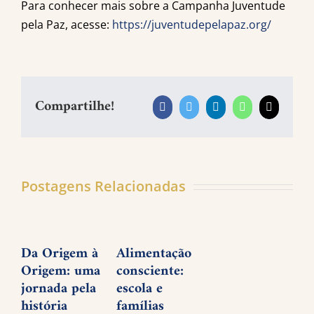
Para conhecer mais sobre a Campanha Juventude
pela Paz, acesse:
https://juventudepelapaz.org/
Compartilhe!
Facebook
Twitter
LinkedIn
WhatsApp
E-
mail
Postagens Relacionadas
Da Origem à
Alimentação
P
Origem: uma
consciente:
d
jornada pela
escola e
f
história
famílias
1