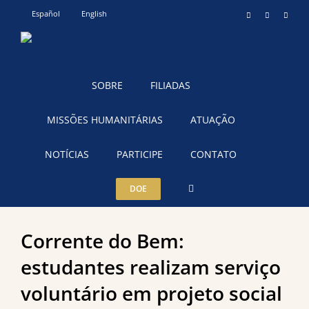
Ir
Español
English
Instagram
YouTube
Teleg
para
o
conteúdo
SOBRE
FILIADAS
MISSÕES HUMANITÁRIAS
ATUAÇÃO
NOTÍCIAS
PARTICIPE
CONTATO
DOE
Corrente do Bem:
estudantes realizam serviço
voluntário em projeto social