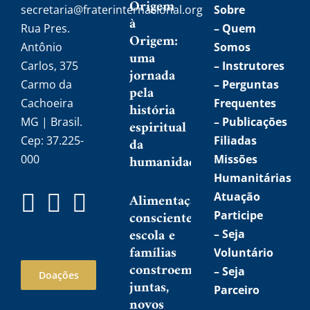
Origem
secretaria@fraterinternacional.org
Sobre
à
Rua Pres.
–
Quem
Origem:
Antônio
Somos
uma
Carlos, 375
–
Instrutores
jornada
Carmo da
– Perguntas
pela
Cachoeira
Frequentes
história
MG | Brasil.
– Publicações
espiritual
Cep: 37.225-
Filiadas
da
humanidade
000
Missões
Humanitárias
Atuação
Alimentação
consciente:
Participe
escola e
–
Seja
famílias
Voluntário
constroem,
–
Seja
Doações
juntas,
Parceiro
novos