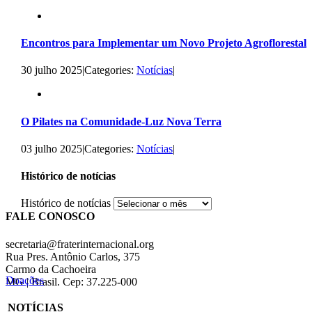
Encontros para Implementar um Novo Projeto Agroflorestal
30 julho 2025
|
Categories:
Notícias
|
O Pilates na Comunidade-Luz Nova Terra
03 julho 2025
|
Categories:
Notícias
|
Histórico de notícias
Histórico de notícias
FALE CONOSCO
secretaria@fraterinternacional.org
Rua Pres. Antônio Carlos, 375
Carmo da Cachoeira
Doações
MG | Brasil. Cep: 37.225-000
NOTÍCIAS