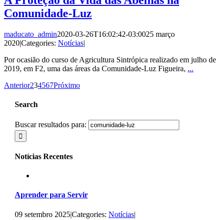
A Proteção da Vida das Abelhas na
Comunidade-Luz
maducato_admin
2020-03-26T16:02:42-03:00
25 março
2020
|
Categories:
Notícias
|
Por ocasião do curso de Agricultura Sintrópica realizado em julho de
2019, em F2, uma das áreas da Comunidade-Luz Figueira,
...
Anterior
2
3
4
5
6
7
Próximo
Search
Buscar resultados para:
Notícias Recentes
Aprender para Servir
09 setembro 2025
|
Categories:
Notícias
|