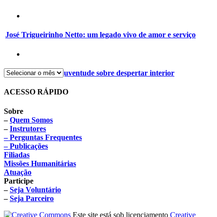
José Trigueirinho Netto: um legado vivo de amor e serviço
Encontro para a juventude sobre despertar interior
ACESSO RÁPIDO
Sobre
–
Quem Somos
–
Instrutores
– Perguntas Frequentes
– Publicações
Filiadas
Missões Humanitárias
Atuação
Participe
–
Seja Voluntário
–
Seja Parceiro
Este site está sob licenciamento
Creative