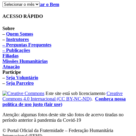
É Tempo de Plantar o Bem
ACESSO RÁPIDO
Sobre
–
Quem Somos
–
Instrutores
– Perguntas Frequentes
– Publicações
Filiadas
Missões Humanitárias
Atuação
Participe
–
Seja Voluntário
–
Seja Parceiro
Este site está sob licenciamento
Creative
Commons 4.0 Internacional (CC BY-NC-ND)
.
Conheça nossa
política de uso justo (fair use)
Atenção: algumas fotos deste site são fotos de acervo tiradas no
período anterior à pandemia da Covid-19
© Portal Oficial da Fraternidade – Federação Humanitária
Internacional (FFHI)