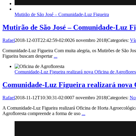
Mutirão de São José – Comunidade-Luz Figueira
Mutirão de São José – Comunidade-Luz Fi
Rafael
2018-12-03T22:42:59-02:00
26 novembro 2018
|
Categories:
Ví
Comunidade-Luz Figueira Com muita alegria, os Mutirões de São Jo
Figueira buscam despertar
...
Comunidade-Luz Figueira realizará nova Oficina de Agroflores
Comunidade-Luz Figueira realizará nova O
Rafael
2018-11-12T10:30:31-02:00
07 novembro 2018
|
Categories:
Not
A Comunidade-Luz Figueira realizará Oficina de Horta Agroecológica
Agrofloresta compreende a forma de uso
...