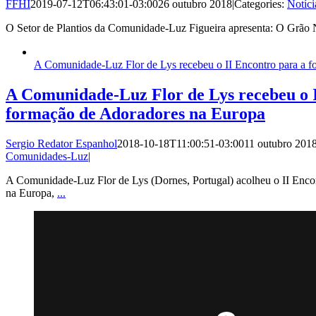
FFHI
2019-07-12T06:43:01-03:00
26 outubro 2018
|
Categories:
Notíci
O Setor de Plantios da Comunidade-Luz Figueira apresenta: O Grão
A Comunidade-Luz Flor de Lys recebeu o II Encontro para a 
A Comunidade-Luz Flor de Lys recebeu o I
formação de Adoradores na Europa
Sergio Redator Espanhol
2018-10-18T11:00:51-03:00
11 outubro 201
Comunidades-Luz
|
A Comunidade-Luz Flor de Lys (Dornes, Portugal) acolheu o II Enco
na Europa,
...