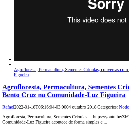
Agrofloresta, Permacultura, Sementes Crioulas, conversas c
Figueira
Agrofloresta, Permacultura, Sementes Cri
Bento Cruz na Comunidade-Luz Figueira
Rafael
2022-01-18T06:16:04-03:00
04 outubro 2018
|
Categories:
Notíc
Agrofloresta, Permacultura, Sementes Crioulas ... https://youtu.be/Z
Comunidade-Luz Figueira acontece de forma simples e
...