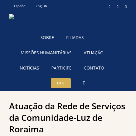
Ir
Español
English
Instagram
YouTube
Teleg
para
o
conteúdo
SOBRE
FILIADAS
MISSÕES HUMANITÁRIAS
ATUAÇÃO
NOTÍCIAS
PARTICIPE
CONTATO
DOE
Atuação da Rede de Serviços
da Comunidade-Luz de
Roraima