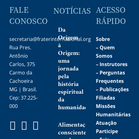
FALE
ACESSO
NOTÍCIAS
CONOSCO
RÁPIDO
Da
Origem
secretaria@fraterinternacional.org
Sobre
à
Rua Pres.
–
Quem
Origem:
Antônio
Somos
uma
Carlos, 375
–
Instrutores
jornada
Carmo da
– Perguntas
pela
Cachoeira
Frequentes
história
MG | Brasil.
– Publicações
espiritual
Cep: 37.225-
Filiadas
da
humanidade
000
Missões
Humanitárias
Atuação
Alimentação
consciente:
Participe