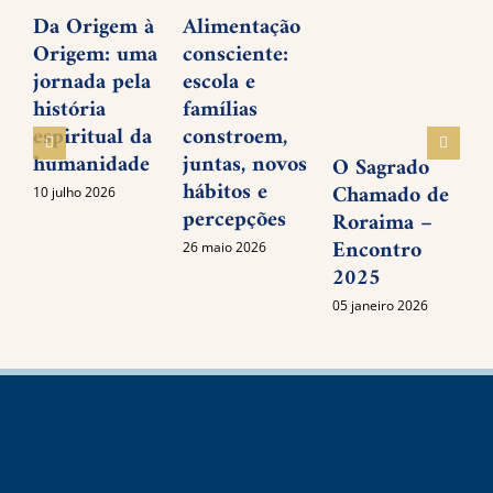
Da Origem à
Alimentação
P
Origem: uma
consciente:
d
jornada pela
escola e
f
história
famílias
1
espiritual da
constroem,
humanidade
juntas, novos
O Sagrado
hábitos e
Chamado de
10 julho 2026
percepções
Roraima –
Encontro
26 maio 2026
2025
05 janeiro 2026