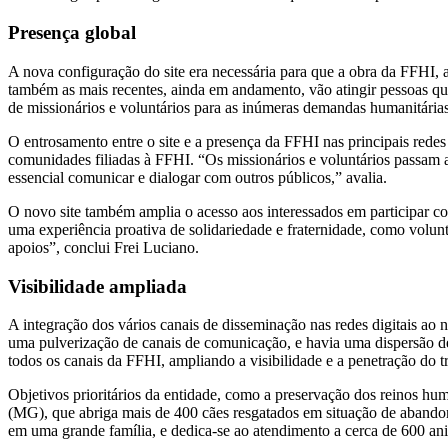
Presença global
A nova configuração do site era necessária para que a obra da FFHI, ab
também as mais recentes, ainda em andamento, vão atingir pessoas que
de missionários e voluntários para as inúmeras demandas humanitárias
O entrosamento entre o site e a presença da FFHI nas principais redes
comunidades filiadas à FFHI. “Os missionários e voluntários passam 
essencial comunicar e dialogar com outros públicos,” avalia.
O novo site também amplia o acesso aos interessados em participar co
uma experiência proativa de solidariedade e fraternidade, como volun
apoios”, conclui Frei Luciano.
Visibilidade ampliada
A integração dos vários canais de disseminação nas redes digitais ao
uma pulverização de canais de comunicação, e havia uma dispersão de 
todos os canais da FFHI, ampliando a visibilidade e a penetração do tr
Objetivos prioritários da entidade, como a preservação dos reinos h
(MG), que abriga mais de 400 cães resgatados em situação de aband
em uma grande família, e dedica-se ao atendimento a cerca de 600 ani