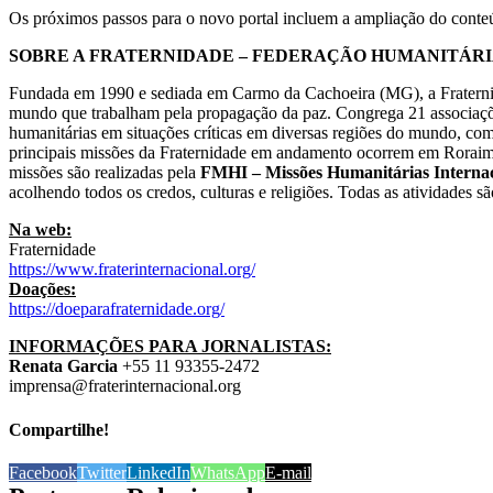
Os próximos passos para o novo portal incluem a ampliação do conte
SOBRE A FRATERNIDADE – FEDERAÇÃO HUMANITÁR
Fundada em 1990 e sediada em Carmo da Cachoeira (MG), a Fraternidad
mundo que trabalham pela propagação da paz. Congrega 21 associações 
humanitárias em situações críticas em diversas regiões do mundo, co
principais missões da Fraternidade em andamento ocorrem em Roraim
missões são realizadas pela
FMHI – Missões Humanitárias Internac
acolhendo todos os credos, culturas e religiões. Todas as atividades s
Na web:
Fraternidade
https://www.fraterinternacional.org/
Doações:
https://doeparafraternidade.org/
INFORMAÇÕES PARA JORNALISTAS:
Renata Garcia
+55 11 93355-2472
imprensa@fraterinternacional.org
Compartilhe!
Facebook
Twitter
LinkedIn
WhatsApp
E-mail