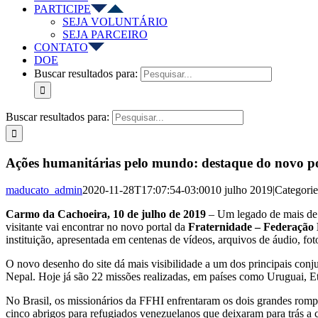
PARTICIPE
SEJA VOLUNTÁRIO
SEJA PARCEIRO
CONTATO
DOE
Buscar resultados para:
Buscar resultados para:
Ações humanitárias pelo mundo: destaque do novo po
maducato_admin
2020-11-28T17:07:54-03:00
10 julho 2019
|
Categori
Carmo da Cachoeira, 10 de julho de 2019
– Um legado de mais de t
visitante vai encontrar no novo portal da
Fraternidade – Federação 
instituição, apresentada em centenas de vídeos, arquivos de áudio, f
O novo desenho do site dá mais visibilidade a um dos principais conju
Nepal. Hoje já são 22 missões realizadas, em países como Uruguai, E
No Brasil, os missionários da FFHI enfrentaram os dois grandes rom
cinco abrigos para refugiados venezuelanos que deixaram para trás a cr