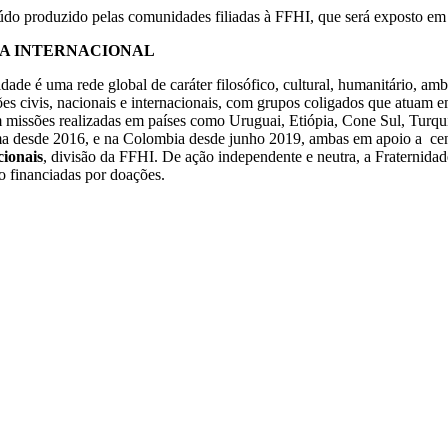
údo produzido pelas comunidades filiadas à FFHI, que será exposto em
IA INTERNACIONAL
e é uma rede global de caráter filosófico, cultural, humanitário, ambi
civis, nacionais e internacionais, com grupos coligados que atuam em 
m missões realizadas em países como Uruguai, Etiópia, Cone Sul, Turqu
a desde 2016, e na Colombia desde junho 2019, ambas em apoio a cen
ionais
, divisão da FFHI. De ação independente e neutra, a Fraternidad
ão financiadas por doações.