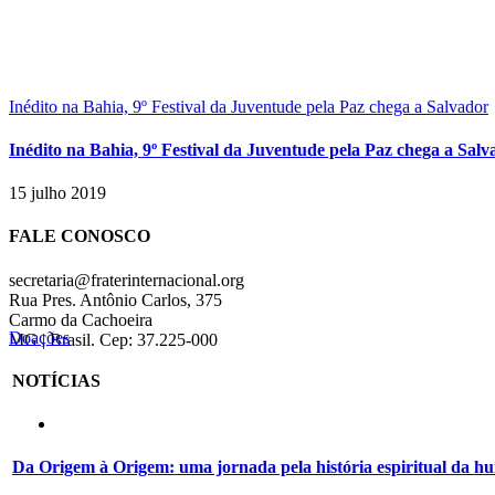
Inédito na Bahia, 9º Festival da Juventude pela Paz chega a Salvador
Inédito na Bahia, 9º Festival da Juventude pela Paz chega a Salv
15 julho 2019
FALE CONOSCO
secretaria@fraterinternacional.org
Rua Pres. Antônio Carlos, 375
Carmo da Cachoeira
Doações
MG | Brasil. Cep: 37.225-000
NOTÍCIAS
Da Origem à Origem: uma jornada pela história espiritual da 