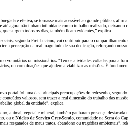
negada e efetiva, se tornasse mais acessível ao grande público, afirma o
 até agora não tinham intimidade com o trabalho realizado, deixando c
, que surgem todos os dias, também ficam evidentes,” explica.
 sociais, segundo Frei Luciano, vai contribuir para o compartilhamento
a ter a percepção da real magnitude de sua dedicação, reforçando nos
mo voluntários ou missionários. “Temos atividades voltadas para a form
tários, ou com doações que ajudem a viabilizar as missões. É fundament
 novo portal foi uma das principais preocupações do redesenho, segund
conteúdos valiosos, sem trazer a real dimensão do trabalho das missões
abalho global da entidade”, explica.
umano, animal, vegetal e mineral, também ganharam presença destacada 
ono, ou o
N
úcleo de Serviço Crer-Sendo
, comunidade na Serra do Cap
mais resgatados de maus tratos, abandono ou tragédias ambientais”, rela