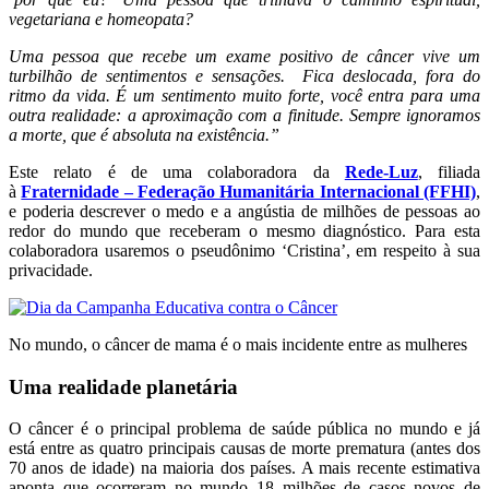
vegetariana e homeopata?
Uma pessoa que recebe um exame positivo de câncer vive um
turbilhão de sentimentos e sensações. Fica deslocada, fora do
ritmo da vida. É um sentimento muito forte, você entra para uma
outra realidade: a aproximação com a finitude. Sempre ignoramos
a morte, que é absoluta na existência.”
Este relato é de uma colaboradora da
Rede-Luz
, filiada
à
Fraternidade – Federação Humanitária Internacional (FFHI)
,
e poderia descrever o medo e a angústia de milhões de pessoas ao
redor do mundo que receberam o mesmo diagnóstico. Para esta
colaboradora usaremos o pseudônimo ‘Cristina’, em respeito à sua
privacidade.
No mundo, o câncer de mama é o mais incidente entre as mulheres
Uma realidade planetária
O câncer é o principal problema de saúde pública no mundo e já
está entre as quatro principais causas de morte prematura (antes dos
70 anos de idade) na maioria dos países. A mais recente estimativa
aponta que ocorreram no mundo 18 milhões de casos novos de