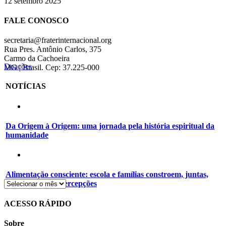
12 setembro 2025
FALE CONOSCO
secretaria@fraterinternacional.org
Rua Pres. Antônio Carlos, 375
Carmo da Cachoeira
Doações
MG | Brasil. Cep: 37.225-000
NOTÍCIAS
Da Origem à Origem: uma jornada pela história espiritual da
humanidade
Alimentação consciente: escola e famílias constroem, juntas,
novos hábitos e percepções
ACESSO RÁPIDO
Sobre