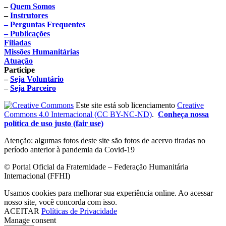
–
Quem Somos
–
Instrutores
– Perguntas Frequentes
– Publicações
Filiadas
Missões Humanitárias
Atuação
Participe
–
Seja Voluntário
–
Seja Parceiro
Este site está sob licenciamento
Creative
Commons 4.0 Internacional (CC BY-NC-ND)
.
Conheça nossa
política de uso justo (fair use)
Atenção: algumas fotos deste site são fotos de acervo tiradas no
período anterior à pandemia da Covid-19
© Portal Oficial da Fraternidade – Federação Humanitária
Internacional (FFHI)
Usamos cookies para melhorar sua experiência online. Ao acessar
nosso site, você concorda com isso.
ACEITAR
Políticas de Privacidade
Manage consent