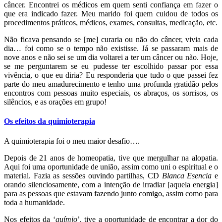
câncer. Encontrei os médicos em quem senti confiança em fazer o
que era indicado fazer. Meu marido foi quem cuidou de todos os
procedimentos práticos, médicos, exames, consultas, medicação, etc.
Não ficava pensando se [me] curaria ou não do câncer, vivia cada
dia… foi como se o tempo não existisse. Já se passaram mais de
nove anos e não sei se um dia voltarei a ter um câncer ou não. Hoje,
se me perguntarem se eu pudesse ter escolhido passar por essa
vivência, o que eu diria? Eu responderia que tudo o que passei fez
parte do meu amadurecimento e tenho uma profunda gratidão pelos
encontros com pessoas muito especiais, os abraços, os sorrisos, os
silêncios, e as orações em grupo!
Os efeitos da quimioterapia
A quimioterapia foi o meu maior desafio….
Depois de 21 anos de homeopatia, tive que mergulhar na alopatia.
Aqui foi uma oportunidade de união, assim como uni o espiritual e o
material. Fazia as sessões ouvindo partilhas, CD
Blanca Esencia
e
orando silenciosamente, com a intenção de irradiar [aquela energia]
para as pessoas que estavam fazendo junto comigo, assim como para
toda a humanidade.
Nos efeitos da ‘
químio
’, tive a oportunidade de encontrar a dor do