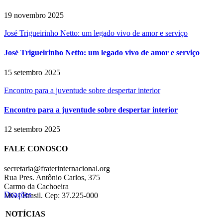
19 novembro 2025
José Trigueirinho Netto: um legado vivo de amor e serviço
José Trigueirinho Netto: um legado vivo de amor e serviço
15 setembro 2025
Encontro para a juventude sobre despertar interior
Encontro para a juventude sobre despertar interior
12 setembro 2025
FALE CONOSCO
secretaria@fraterinternacional.org
Rua Pres. Antônio Carlos, 375
Carmo da Cachoeira
Doações
MG | Brasil. Cep: 37.225-000
NOTÍCIAS