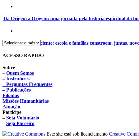
Da Origem à Origem: uma jornada pela história espiritual da 
Alimentação consciente: escola e famílias constroem, juntas, nov
ACESSO RÁPIDO
Sobre
–
Quem Somos
–
Instrutores
– Perguntas Frequentes
– Publicações
Filiadas
Missões Humanitárias
Atuação
Participe
–
Seja Voluntário
–
Seja Parceiro
Este site está sob licenciamento
Creative Comm