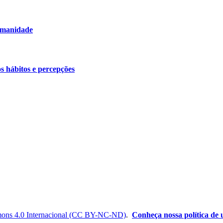
humanidade
os hábitos e percepções
ons 4.0 Internacional (CC BY-NC-ND)
.
Conheça nossa política de u