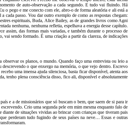
momento de auto-observação a cada segundo. E tudo vai fluindo. Há
u o pego e me conecto com ele, abro-o de forma aleatória e ali está a
eal a cada passo. Vou dar outro exemplo de como as respostas chegam:
tres espirituais, Buda, Alice Bailey, as de grandes livros como Agni
entada nenhuma, nenhuma refletia, espelhava a energia desse capítulo.
ece assim, das formas mais variadas, e também durante o processo de
o, vai sendo formado. É uma criação a partir da clareza, de indicações
uz, a observar os planos, o mundo. Quando faço uma entrevista ou leio a
vou descrevendo o que enxergo na memória, o que vejo dentro. Escrevo
ecebo uma imensa ajuda silenciosa, basta ficar disponível, atenta aos
a, tenho plena consciência disso, fico ali, disponível e absolutamente
 país e a de missionários que só buscam o bem, que saem de si para ir
tou escrevendo. Crio uma segunda pele em mim mesma enquanto falo de
diante de situações vividas ao brincar com crianças que tiveram pais
que perderam tudo fugindo de seus países na neve… Essas e outras
 transformaram.