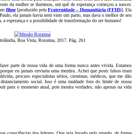
osto da mulher se iluminou, um quê de esperança começou a nascer.
num
filme
[produzido pela
Fraternidade – Humanitária (FFHI)
]. Ela
 Paulo, ela jamais havia nem visto um parto, mas dava o melhor de seu
a, a esperança e a possibilidade de transformação do ser humano!
tolândia, Boa Vista, Roraima, 2017. Pág. 261
fazer parte de nossa vida de uma forma nunca antes vivida. Estamos
, porque eu jamais enviaria uma mentira. Achei que
posts
falsos eram
ida, procuro especialistas sérios, cientistas, médicos, que me dão
istanciamento social. Isso é uma maldade fora do limite de nossa
ibuir para o momento atual, pois mostra verdades, não apenas na vida
 nas consciências dos leitores. Que seja levado pelo mundo, de forma