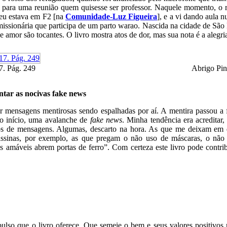
para uma reunião quem quisesse ser professor. Naquele momento, o r
 eu estava em F2 [na
Comunidade-Luz Figueira
], e a vi dando aula 
 missionária que participa de um parto warao. Nascida na cidade de São
amor são tocantes. O livro mostra atos de dor, mas sua nota é a alegri
7. Pág. 249
Abrigo Pin
ntar as nocivas fake news
or mensagens mentirosas sendo espalhadas por aí. A mentira passou a 
no início, uma avalanche de
fake news
. Minha tendência era acreditar
os de mensagens. Algumas, descarto na hora. As que me deixam em dúv
ssinas, por exemplo, as que pregam o não uso de máscaras, o não d
ras amáveis abrem portas de ferro”. Com certeza este livro pode contr
mpulso que o livro oferece. Que semeie o bem e seus valores positivos