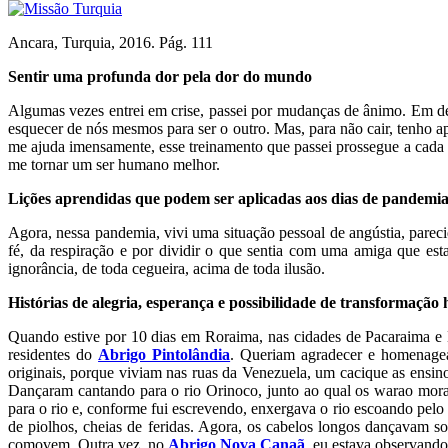
Ancara, Turquia, 2016. Pág. 111
Sentir uma profunda dor pela dor do mundo
Algumas vezes entrei em crise, passei por mudanças de ânimo. Em d
esquecer de nós mesmos para ser o outro. Mas, para não cair, tenho a
me ajuda imensamente, esse treinamento que passei prossegue a cada 
me tornar um ser humano melhor.
Lições aprendidas que podem ser aplicadas aos dias de pandemi
Agora, nessa pandemia, vivi uma situação pessoal de angústia, pareci
fé, da respiração e por dividir o que sentia com uma amiga que est
ignorância, de toda cegueira, acima de toda ilusão.
Histórias de alegria, esperança e possibilidade de transformaçã
Quando estive por 10 dias em Roraima, nas cidades de Pacaraima e B
residentes do
Abrigo Pintolândia
. Queriam agradecer e homenagea
originais, porque viviam nas ruas da Venezuela, um cacique as ensi
Dançaram cantando para o rio Orinoco, junto ao qual os warao mor
para o rio e, conforme fui escrevendo, enxergava o rio escoando pelo 
de piolhos, cheias de feridas. Agora, os cabelos longos dançavam sol
comovem. Outra vez, no
Abrigo Nova Canaã
, eu estava observando