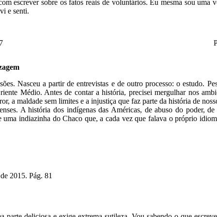
 escrever sobre os fatos reais de voluntários. Eu mesma sou uma volu
i e senti.
7
P
izagem
sões. Nasceu a partir de entrevistas e de outro processo: o estudo. P
Oriente Médio. Antes de contar a história, precisei mergulhar nos amb
rror, a maldade sem limites e a injustiça que faz parte da história de n
nses. A história dos indígenas das Américas, de abuso do poder, de i
 uma indiazinha do Chaco que, a cada vez que falava o próprio idioma 
 de 2015. Pág. 81
 uma parte deliciosa e exige extrema sutileza. Vou sabendo o que escrev