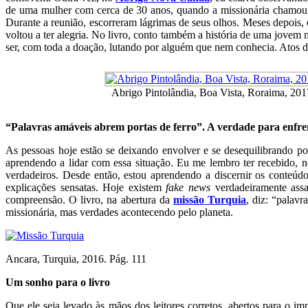
de uma mulher com cerca de 30 anos, quando a missionária chamou 
Durante a reunião, escorreram lágrimas de seus olhos. Meses depois,
voltou a ter alegria. No livro, conto também a história de uma jovem
ser, com toda a doação, lutando por alguém que nem conhecia. Atos de 
Abrigo Pintolândia, Boa Vista, Roraima, 201
“Palavras amáveis abrem portas de ferro”. A verdade para enfre
As pessoas hoje estão se deixando envolver e se desequilibrando p
aprendendo a lidar com essa situação. Eu me lembro ter recebido, 
verdadeiros. Desde então, estou aprendendo a discernir os conteúd
explicações sensatas. Hoje existem
fake news
verdadeiramente assa
compreensão. O livro, na abertura da
missão Turquia
, diz: “palav
missionária, mas verdades acontecendo pelo planeta.
Ancara, Turquia, 2016. Pág. 111
Um sonho para o livro
Que ele seja levado às mãos dos leitores corretos, abertos para o i