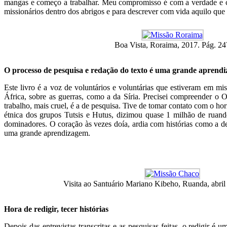
mangas e começo a trabalhar. Meu compromisso é com a verdade e com
missionários dentro dos abrigos e para descrever com vida aquilo que v
Boa Vista, Roraima, 2017. Pág. 24
O processo de pesquisa e redação do texto é uma grande aprend
Este livro é a voz de voluntários e voluntárias que estiveram em mis
África, sobre as guerras, como a da Síria. Precisei compreender o 
trabalho, mais cruel, é a de pesquisa. Tive de tomar contato com o ho
étnica dos grupos Tutsis e Hutus, dizimou quase 1 milhão de ruande
dominadores. O coração às vezes doía, ardia com histórias como a de
uma grande aprendizagem.
Visita ao Santuário Mariano Kibeho, Ruanda, abril
Hora de redigir, tecer histórias
Depois das entrevistas transcritas e as pesquisas feitas, o redigir é