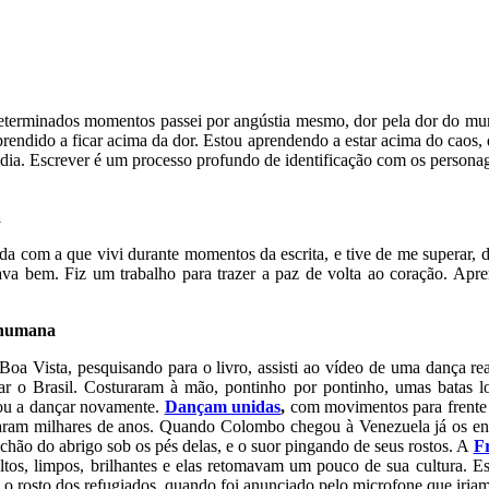
eterminados momentos passei por angústia mesmo, dor pela dor do mund
prendido a ficar acima da dor. Estou aprendendo a estar acima do caos, 
dia. Escrever é um processo profundo de identificação com os personag
a
da com a que vivi durante momentos da escrita, e tive de me superar, de
ava bem. Fiz um trabalho para trazer a paz de volta ao coração. Apr
o humana
oa Vista, pesquisando para o livro, assisti ao vídeo de uma dança re
r o Brasil. Costuraram à mão, pontinho por pontinho, umas batas l
nou a dançar novamente.
Dançam unidas
,
com movimentos para frente e
aram milhares de anos. Quando Colombo chegou à Venezuela já os enco
chão do abrigo sob os pés delas, e o suor pingando de seus rostos. A
F
tos, limpos, brilhantes e elas retomavam um pouco de sua cultura. Ess
 o rosto dos refugiados, quando foi anunciado pelo microfone que iriam