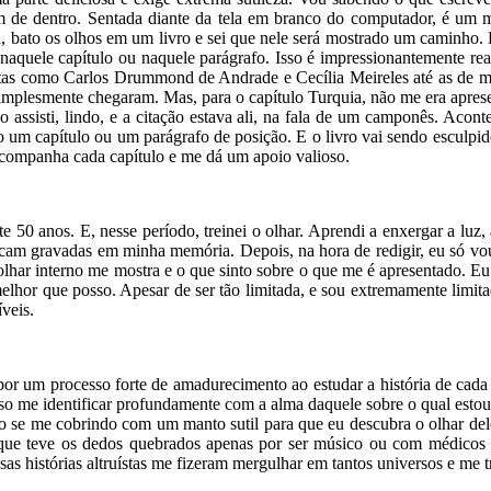
m de dentro. Sentada diante da tela em branco do computador, é um 
, bato os olhos em um livro e sei que nele será mostrado um caminho. E
 naquele capítulo ou naquele parágrafo. Isso é impressionantemente r
oetas como Carlos Drummond de Andrade e Cecília Meireles até as de mes
 simplesmente chegaram. Mas, para o capítulo Turquia, não me era apres
assisti, lindo, e a citação estava ali, na fala de um camponês. Acont
o um capítulo ou um parágrafo de posição. E o livro vai sendo esculpid
s acompanha cada capítulo e me dá um apoio valioso.
ante 50 anos. E, nesse período, treinei o olhar. Aprendi a enxergar a l
 ficam gravadas em minha memória. Depois, na hora de redigir, eu só 
lhar interno me mostra e o que sinto sobre o que me é apresentado. Eu r
melhor que posso. Apesar de ser tão limitada, e sou extremamente limitad
íveis.
 por um processo forte de amadurecimento ao estudar a história de cada
iso me identificar profundamente com a alma daquele sobre o qual es
 se me cobrindo com um manto sutil para que eu descubra o olhar dele 
que teve os dedos quebrados apenas por ser músico ou com médicos 
ssas histórias altruístas me fizeram mergulhar em tantos universos e me