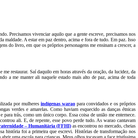
o. Precisamos vivenciar aquilo que a gente escreve, precisamos nos
da maldade. A estar em paz dentro, acima e fora de tudo. Em paz. Isso
ens do livro, em que os próprios personagens me ensinam a crescer, a
 me restaurar. Saí daquilo em horas através da oração, da lucidez, da
endo a me manter ali naquele estado mais alto de paz, acima de toda
alizada por mulheres
indígenas warao
para convidados e os próprios
ongas verdes e amarelas. Como haviam esquecido as danças étnicas
 para trás, como um único corpo. Essa coisa de união me enternece.
ntrou ali. E, de repente, esse povo perde tudo. As warao cantavam
raternidade – Humanitária (FFHI)
as encontrou no mercado, cheias
a história foi a primeira que escrevi. Histórias de transformação nos
 abrir uma escola para crianças. Meus olhos tocavam a face tristíssima