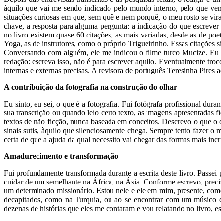
àquilo que vai me sendo indicado pelo mundo interno, pelo que ve
situações curiosas em que, sem quê e nem porquê, o meu rosto se vira
chave, a resposta para alguma pergunta: a indicação do que escrever
no livro existem quase 60 citações, as mais variadas, desde as de p
Yoga, as de instrutores, como o próprio Trigueirinho. Essas citações
Conversando com alguém, ele me indicou o filme turco Mucize. Eu o 
redação: escreva isso, não é para escrever aquilo. Eventualmente troc
internas e externas precisas. A revisora de português Teresinha Pire
A contribuição da fotografia na construção do olhar
Eu sinto, eu sei, o que é a fotografia. Fui fotógrafa profissional dur
sua transcrição ou quando leio certo texto, as imagens apresentadas
textos de não ficção, nunca baseada em conceitos. Descrevo o que o o
sinais sutis, àquilo que silenciosamente chega. Sempre tento fazer o 
certa de que a ajuda da qual necessito vai chegar das formas mais incr
Amadurecimento e transformação
Fui profundamente transformada durante a escrita deste livro. Passei
cuidar de um semelhante na África, na Ásia. Conforme escrevo, prec
um determinado missionário. Estou nele e ele em mim, presente, como
decapitados, como na Turquia, ou ao se encontrar com um músico 
dezenas de histórias que eles me contaram e vou relatando no livro, e