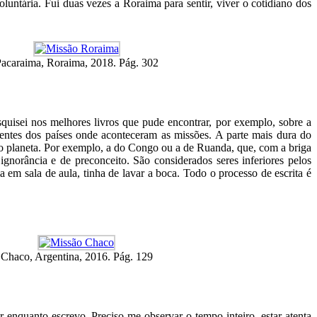
ntária. Fui duas vezes a Roraima para sentir, viver o cotidiano dos
acaraima, Roraima, 2018. Pág. 302
esquisei nos melhores livros que pude encontrar, por exemplo, sobre a
ientes dos países onde aconteceram as missões. A parte mais dura do
osso planeta. Por exemplo, a do Congo ou a de Ruanda, que, com a briga
gnorância e de preconceito. São considerados seres inferiores pelos
em sala de aula, tinha de lavar a boca. Todo o processo de escrita é
Chaco, Argentina, 2016. Pág. 129
er enquanto escrevo. Preciso me observar o tempo inteiro, estar atenta