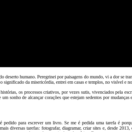
 do deserto humano. Peregrinei por paisagens do mundo, vi a dor se tr
significado da misericórdia, entrei em casas e templos, no visível e no
histórias, os processos criativos, por vezes sutis, vivenciados pela es
o e um sonho de alcançar corações que estejam sedentos por mudanças 
pedido para escrever um livro. Se me é pedida uma tarefa é porque
s diversas tarefas: fotografar, diagramar, criar sites e, desde 2013,