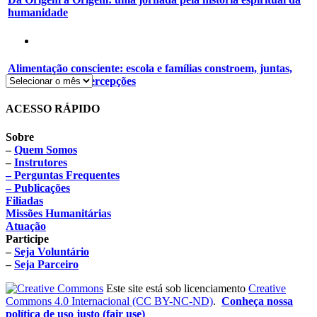
humanidade
Alimentação consciente: escola e famílias constroem, juntas,
novos hábitos e percepções
ACESSO RÁPIDO
Sobre
–
Quem Somos
–
Instrutores
– Perguntas Frequentes
– Publicações
Filiadas
Missões Humanitárias
Atuação
Participe
–
Seja Voluntário
–
Seja Parceiro
Este site está sob licenciamento
Creative
Commons 4.0 Internacional (CC BY-NC-ND)
.
Conheça nossa
política de uso justo (fair use)