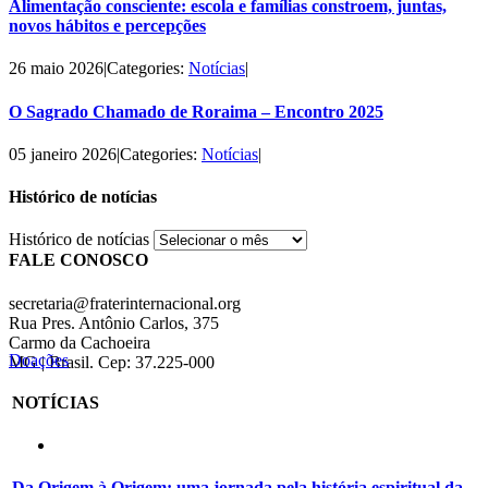
Alimentação consciente: escola e famílias constroem, juntas,
novos hábitos e percepções
26 maio 2026
|
Categories:
Notícias
|
O Sagrado Chamado de Roraima – Encontro 2025
05 janeiro 2026
|
Categories:
Notícias
|
Histórico de notícias
Histórico de notícias
FALE CONOSCO
secretaria@fraterinternacional.org
Rua Pres. Antônio Carlos, 375
Carmo da Cachoeira
Doações
MG | Brasil. Cep: 37.225-000
NOTÍCIAS
Da Origem à Origem: uma jornada pela história espiritual da