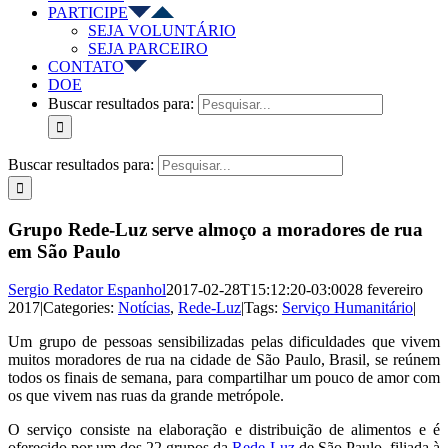
PARTICIPE
SEJA VOLUNTÁRIO
SEJA PARCEIRO
CONTATO
DOE
Buscar resultados para:
Buscar resultados para:
Grupo Rede-Luz serve almoço a moradores de rua
em São Paulo
Sergio Redator Espanhol
2017-02-28T15:12:20-03:00
28 fevereiro
2017
|
Categories:
Notícias
,
Rede-Luz
|
Tags:
Serviço Humanitário
|
Um grupo de pessoas sensibilizadas pelas dificuldades que vivem
muitos moradores de rua na cidade de São Paulo, Brasil, se reúnem
todos os finais de semana, para compartilhar um pouco de amor com
os que vivem nas ruas da grande metrópole.
O serviço consiste na elaboração e distribuição de alimentos e é
oferecido por um dos 22 grupos da
Rede-Luz
de São Paulo, filiada à