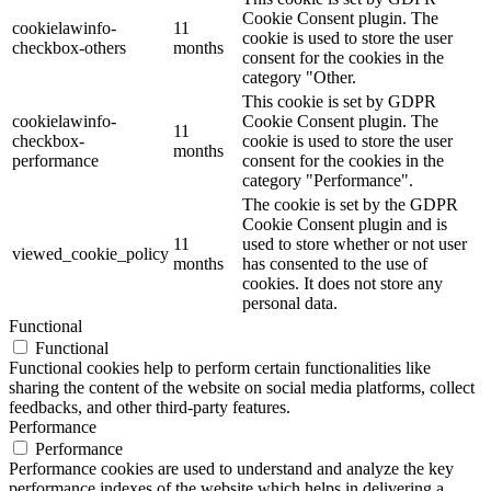
Cookie Consent plugin. The
cookielawinfo-
11
cookie is used to store the user
checkbox-others
months
consent for the cookies in the
category "Other.
This cookie is set by GDPR
cookielawinfo-
Cookie Consent plugin. The
11
checkbox-
cookie is used to store the user
months
performance
consent for the cookies in the
category "Performance".
The cookie is set by the GDPR
Cookie Consent plugin and is
11
used to store whether or not user
viewed_cookie_policy
months
has consented to the use of
cookies. It does not store any
personal data.
Functional
Functional
Functional cookies help to perform certain functionalities like
sharing the content of the website on social media platforms, collect
feedbacks, and other third-party features.
Performance
Performance
Performance cookies are used to understand and analyze the key
performance indexes of the website which helps in delivering a