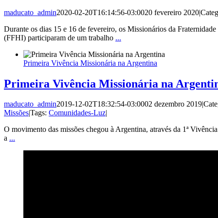
maducato_admin
2020-02-20T16:14:56-03:00
20 fevereiro 2020
|
Categ
Durante os dias 15 e 16 de fevereiro, os Missionários da Fraternidad
(FFHI) participaram de um trabalho
...
Primeira Vivência Missionária na Argentina
Primeira Vivência Missionária na Argenti
maducato_admin
2019-12-02T18:32:54-03:00
02 dezembro 2019
|
Cate
Missões
|
Tags:
Comunidades-Luz
|
O movimento das missões chegou à Argentina, através da 1ª Vivência
a
...