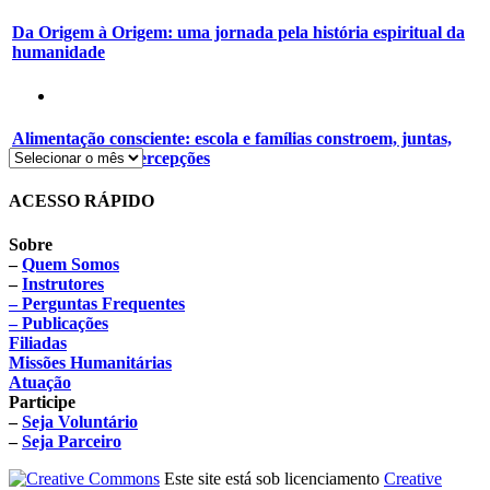
Da Origem à Origem: uma jornada pela história espiritual da
humanidade
Alimentação consciente: escola e famílias constroem, juntas,
novos hábitos e percepções
ACESSO RÁPIDO
Sobre
–
Quem Somos
–
Instrutores
– Perguntas Frequentes
– Publicações
Filiadas
Missões Humanitárias
Atuação
Participe
–
Seja Voluntário
–
Seja Parceiro
Este site está sob licenciamento
Creative