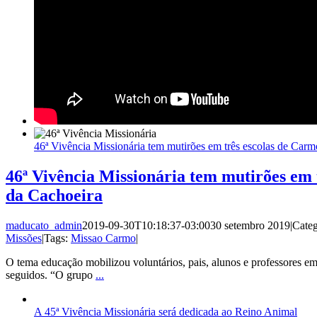
46ª Vivência Missionária tem mutirões em três escolas de Car
46ª Vivência Missionária tem mutirões em 
da Cachoeira
maducato_admin
2019-09-30T10:18:37-03:00
30 setembro 2019
|
Categ
Missões
|
Tags:
Missao Carmo
|
O tema educação mobilizou voluntários, pais, alunos e professores em
seguidos. “O grupo
...
A 45ª Vivência Missionária será dedicada ao Reino Animal