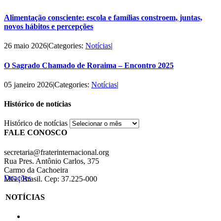
Alimentação consciente: escola e famílias constroem, juntas,
novos hábitos e percepções
26 maio 2026
|
Categories:
Notícias
|
O Sagrado Chamado de Roraima – Encontro 2025
05 janeiro 2026
|
Categories:
Notícias
|
Histórico de notícias
Histórico de notícias
FALE CONOSCO
secretaria@fraterinternacional.org
Rua Pres. Antônio Carlos, 375
Carmo da Cachoeira
Doações
MG | Brasil. Cep: 37.225-000
NOTÍCIAS