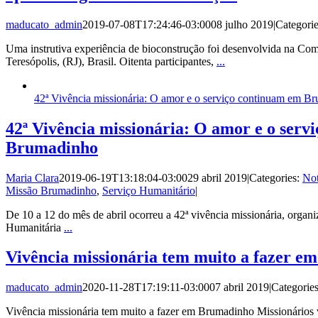
maducato_admin
2019-07-08T17:24:46-03:00
08 julho 2019
|
Categori
Uma instrutiva experiência de bioconstrução foi desenvolvida na Co
Teresópolis, (RJ), Brasil. Oitenta participantes,
...
42ª Vivência missionária: O amor e o serviço continuam em B
42ª Vivência missionária: O amor e o serv
Brumadinho
Maria Clara
2019-06-19T13:18:04-03:00
29 abril 2019
|
Categories:
Not
Missão Brumadinho
,
Serviço Humanitário
|
De 10 a 12 do mês de abril ocorreu a 42ª vivência missionária, organ
Humanitária
...
Vivência missionária tem muito a fazer 
maducato_admin
2020-11-28T17:19:11-03:00
07 abril 2019
|
Categorie
Vivência missionária tem muito a fazer em Brumadinho Missionários