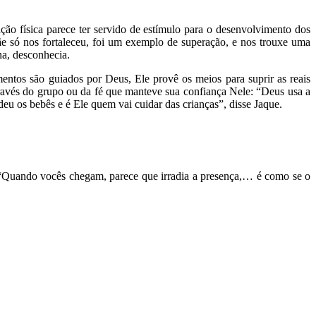
ão física parece ter servido de estímulo para o desenvolvimento dos
mãe só nos fortaleceu, foi um exemplo de superação, e nos trouxe uma
na, desconhecia.
entos são guiados por Deus, Ele provê os meios para suprir as reais
através do grupo ou da fé que manteve sua confiança Nele: “Deus usa a
u os bebês e é Ele quem vai cuidar das crianças”, disse Jaque.
s: “Quando vocês chegam, parece que irradia a presença,… é como se o