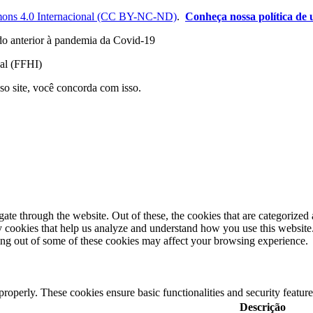
ons 4.0 Internacional (CC BY-NC-ND)
.
Conheça nossa política de u
odo anterior à pandemia da Covid-19
nal (FFHI)
so site, você concorda com isso.
e through the website. Out of these, the cookies that are categorized a
rty cookies that help us analyze and understand how you use this websit
ting out of some of these cookies may affect your browsing experience.
 properly. These cookies ensure basic functionalities and security featu
Descrição