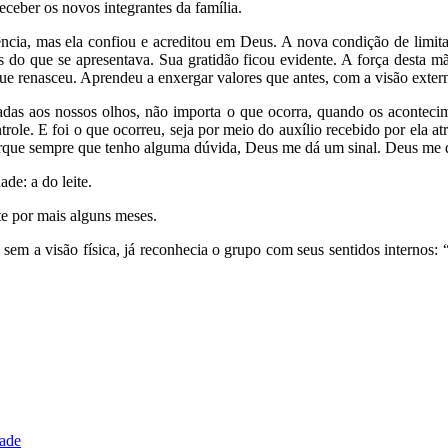
ceber os novos integrantes da família.
cia, mas ela confiou e acreditou em Deus. A nova condição de limitaç
s do que se apresentava. Sua gratidão ficou evidente. A força desta 
ue renasceu. Aprendeu a enxergar valores que antes, com a visão exter
adas aos nossos olhos, não importa o que ocorra, quando os acontecim
trole. E foi o que ocorreu, seja por meio do auxílio recebido por ela 
porque sempre que tenho alguma dúvida, Deus me dá um sinal. Deus me de
de: a do leite.
e por mais alguns meses.
ra sem a visão física, já reconhecia o grupo com seus sentidos interno
dade