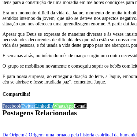
itens para a construção de uma moradia em melhores condições para re
Era um momento difícil da vida da Jaque, momento de muita turbulên
sentidos internos da jovem, que não se deteve nos aspectos negativo
situação que nos ofereceu uma aprendizagem enorme. A partir daí Jaq
Apesar que Deus se expressa de maneiras diversas e às vezes inusit
necessidades decorrentes de dificuldades que não estão sob nosso con
vida das pessoas, e foi usada a vida deste grupo para me abençoar, 
E semanas atrás, no início do mês de março surgiu uma outra necessida
O grupo se mobilizou novamente e conseguiu suprir os bebês com leit
E para nossa surpresa, ao entregar a doação do leite, a Jaque, embo
céu se abrisse e fosse irradiada paz”, comentou Jaque.
Compartilhe!
Facebook
Twitter
LinkedIn
WhatsApp
E-mail
Postagens Relacionadas
Da Origem à Origem: uma jornada pela história espiritual da humani