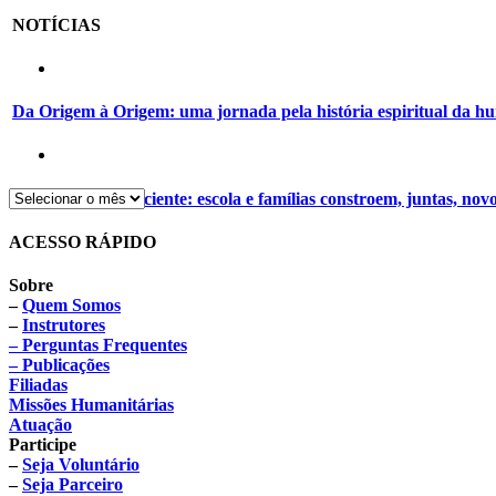
NOTÍCIAS
Da Origem à Origem: uma jornada pela história espiritual da 
Alimentação consciente: escola e famílias constroem, juntas, nov
ACESSO RÁPIDO
Sobre
–
Quem Somos
–
Instrutores
– Perguntas Frequentes
– Publicações
Filiadas
Missões Humanitárias
Atuação
Participe
–
Seja Voluntário
–
Seja Parceiro