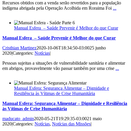
Recursos obtidos com a venda serão revertidos para a população
indígena abrigada pela Operação Acolhida em Roraima Foi
...
Manual Esfera – Saúde Prevenir é Melhor do que Curar
Manual Esfera – Saúde Prevenir é Melhor do que Curar
Cristhian Martinez
2020-10-06T18:34:50-03:00
25 junho
2020
|
Categories:
Notícias
|
Pessoas sujeitas a situações de vulnerabilidade sanitária e alimentar
em abrigos, provavelmente vão passar também por uma crise
...
Manual Esfera: Segurança Alimentar – Dignidade e
Resiliência às Vítimas de Crise Humanitária
Manual Esfera: Segurança Alimentar – Dignidade e Resiliência
às Vítimas de Crise Humanitária
maducato_admin
2020-05-21T19:29:35-03:00
21 maio
2020
|
Categories:
Notícias
,
Notícias das Missões
|