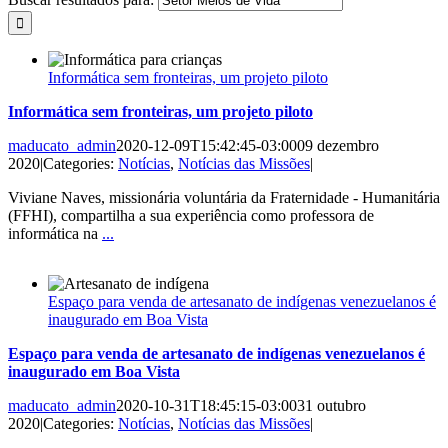
Informática sem fronteiras, um projeto piloto
Informática sem fronteiras, um projeto piloto
maducato_admin
2020-12-09T15:42:45-03:00
09 dezembro
2020
|
Categories:
Notícias
,
Notícias das Missões
|
Viviane Naves, missionária voluntária da Fraternidade - Humanitária
(FFHI), compartilha a sua experiência como professora de
informática na
...
Espaço para venda de artesanato de indígenas venezuelanos é
inaugurado em Boa Vista
Espaço para venda de artesanato de indígenas venezuelanos é
inaugurado em Boa Vista
maducato_admin
2020-10-31T18:45:15-03:00
31 outubro
2020
|
Categories:
Notícias
,
Notícias das Missões
|