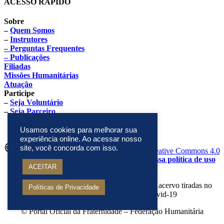
ACESSO RÁPIDO
Sobre
–
Quem Somos
–
Instrutores
– Perguntas Frequentes
– Publicações
Filiadas
Missões Humanitárias
Atuação
Participe
–
Seja Voluntário
–
Seja Parceiro
Usamos cookies para melhorar sua
experiência online. Ao acessar nosso
site, você concorda com isso.
Este site está sob licenciamento
Creative Commons 4.0
Internacional (CC BY-NC-ND)
.
Conheça nossa política de uso
ACEITAR
justo (fair use)
Atenção: algumas fotos deste site são fotos de acervo tiradas no
Políticas de Privacidade
período anterior à pandemia da Covid-19
© Portal Oficial da Fraternidade – Federação Humanitária
Internacional (FFHI)