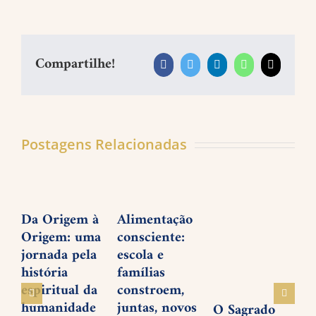
Compartilhe!
Facebook
Twitter
LinkedIn
WhatsApp
E-
mail
Postagens Relacionadas
Da Origem à
Alimentação
P
Origem: uma
consciente:
d
jornada pela
escola e
f
história
famílias
1
espiritual da
constroem,
humanidade
juntas, novos
O Sagrado