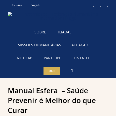
Ir
Español
English
Instagram
YouTube
Teleg
para
o
conteúdo
SOBRE
FILIADAS
MISSÕES HUMANITÁRIAS
ATUAÇÃO
NOTÍCIAS
PARTICIPE
CONTATO
DOE
Manual Esfera – Saúde
Prevenir é Melhor do que
Curar