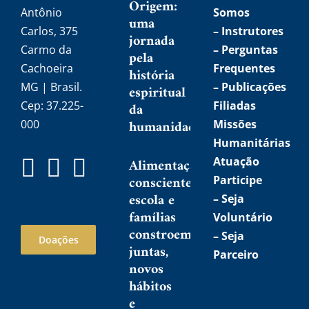
Origem:
Antônio
Somos
uma
Carlos, 375
–
Instrutores
jornada
Carmo da
– Perguntas
pela
Cachoeira
Frequentes
história
MG | Brasil.
– Publicações
espiritual
Cep: 37.225-
Filiadas
da
humanidade
000
Missões
Humanitárias
Atuação
Alimentação
consciente:
Participe
escola e
–
Seja
famílias
Voluntário
constroem,
–
Seja
Doações
juntas,
Parceiro
novos
hábitos
e