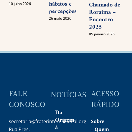
hábitos e
Chamado de
10 julho 2026
percepções
Roraima –
Encontro
26 maio 2026
2025
05 janeiro 2026
FALE
ACESSO
NOTÍCIAS
CONOSCO
RÁPIDO
Da
Origem
secretaria@fraterinternacional.org
Sobre
à
Rua Pres.
–
Quem