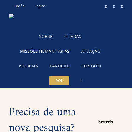
Ir
Español
English
Instagram
YouTube
Teleg
para
o
conteúdo
SOBRE
FILIADAS
MISSÕES HUMANITÁRIAS
ATUAÇÃO
NOTÍCIAS
PARTICIPE
CONTATO
DOE
Precisa de uma
Search
nova pesquisa?