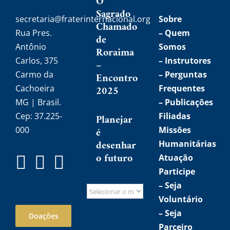
O
Sagrado
secretaria@fraterinternacional.org
Sobre
Chamado
Rua Pres.
–
Quem
de
Antônio
Somos
Roraima
Carlos, 375
–
Instrutores
–
Carmo da
– Perguntas
Encontro
Cachoeira
2025
Frequentes
MG | Brasil.
– Publicações
Cep: 37.225-
Filiadas
Planejar
000
é
Missões
desenhar
Humanitárias
o futuro
Atuação
Participe
–
Seja
Voluntário
–
Seja
Doações
Parceiro