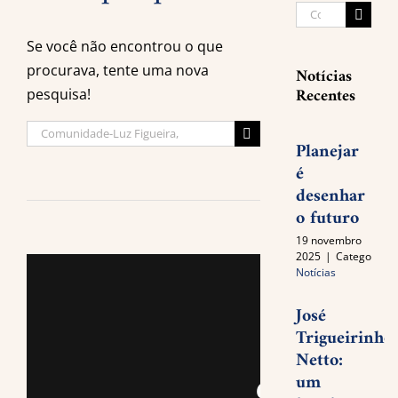
Buscar
resultados
Se você não encontrou o que
para:
procurava, tente uma nova
Notícias
Recentes
pesquisa!
Buscar
Planejar
resultados
é
para:
desenhar
o futuro
19 novembro
2025
|
Categories:
Notícias
José
Trigueirinho
Netto:
um