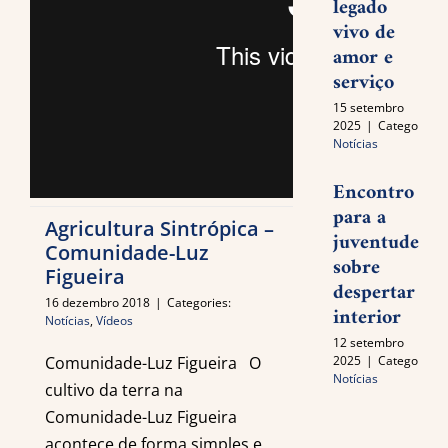
legado
vivo de
amor e
serviço
15 setembro
2025
|
Categories:
Notícias
Encontro
para a
Agricultura Sintrópica –
juventude
Comunidade-Luz
sobre
Figueira
despertar
16 dezembro 2018
|
Categories:
interior
Notícias
,
Vídeos
12 setembro
2025
|
Categories:
Comunidade-Luz Figueira O
Notícias
cultivo da terra na
Comunidade-Luz Figueira
acontece de forma simples e