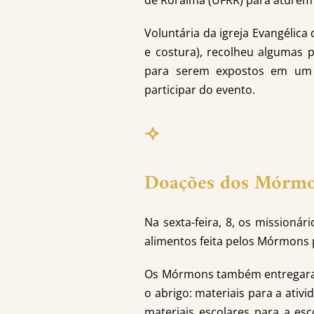
de Roraima (UFRR) para aturem
Voluntária da igreja Evangélica
e costura), recolheu algumas 
para serem expostos em um fe
participar do evento.
⟢
Doações dos Mórm
Na sexta-feira, 8, os missioná
alimentos feita pelos Mórmons 
Os Mórmons também entregaram 
o abrigo: materiais para a ativi
materiais escolares para a esc