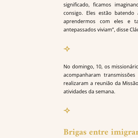
significado, ficamos imagina
consigo. Eles estão batend
aprendermos com eles e ta
antepassados viviam”, disse Clá
⟢
No domingo, 10, os missionár
acompanharam transmissões d
realizaram a reunião da Missã
atividades da semana.
⟢
Brigas entre imigra