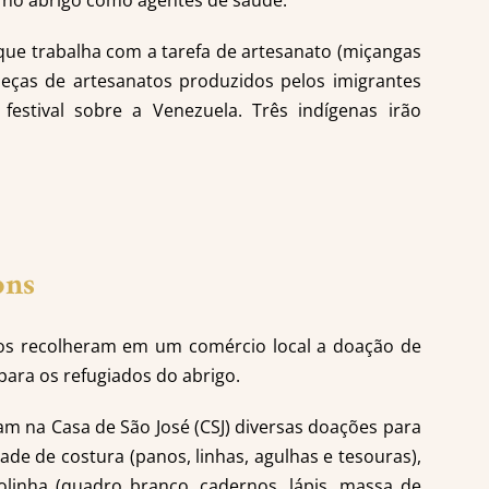
 no abrigo como agentes de saúde.
 que trabalha com a tarefa de artesanato (miçangas
peças de artesanatos produzidos pelos imigrantes
stival sobre a Venezuela. Três indígenas irão
ons
rios recolheram em um comércio local a doação de
para os refugiados do abrigo.
na Casa de São José (CSJ) diversas doações para
dade de costura (panos, linhas, agulhas e tesouras),
olinha (quadro branco, cadernos, lápis, massa de