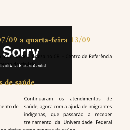
07/09 a quarta-feira 13/09
um mutirão de limpeza no CRI – Centro de Referência
nterna do ginásio.
s de saúde
Continuaram os atendimentos de
mento de
saúde, agora com a ajuda de imigrantes
indígenas, que passarão a receber
treinamento da Universidade Federal