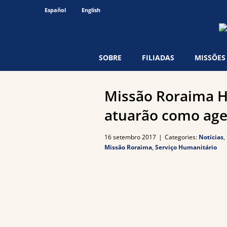
Ir
Español
English
para
o
conteúdo
SOBRE
FILIADAS
MISSÕES
Missão Roraima H
atuarão como age
16 setembro 2017
|
Categories:
Notícias
,
Missão Roraima
,
Serviço Humanitário