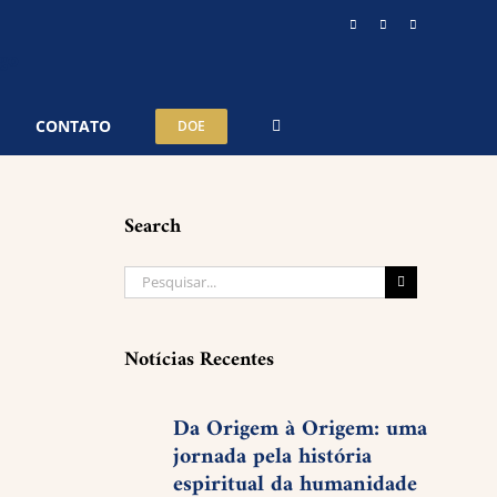
Instagram
YouTube
Telegram
CONTATO
DOE
Search
Buscar
resultados
para:
Notícias Recentes
Da Origem à Origem: uma
jornada pela história
espiritual da humanidade