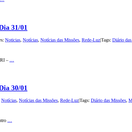
Dia 31/01
es:
Noticias
,
Notícias
,
Notícias das Missões
,
Rede-Luz
|
Tags:
Diário das
CRI –
…
Dia 30/01
:
Notícias
,
Notícias das Missões
,
Rede-Luz
|
Tags:
Diário das Missões
,
M
ntro
…