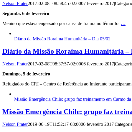
Nelson Frater
2017-02-08T08:58:45-02:00
07 fevereiro 2017
|
Categori
Segunda, 6 de fevereiro
Menino que estava engessado por causa de fratura no fêmur foi
…
Diário da Missão Roraima Humanitária – Dia 05/02
Diário da Missão Roraima Humanitária – 
Nelson Frater
2017-02-08T08:37:57-02:00
06 fevereiro 2017
|
Categori
Domingo, 5 de fevereiro
Refugiados do CRI – Centro de Referência ao Imigrante participara
Missão Emergência Chile: grupo faz treinamento em Carmo da
Missão Emergência Chile: grupo faz trei
Nelson Frater
2019-06-19T11:52:17-03:00
06 fevereiro 2017
|
Categori