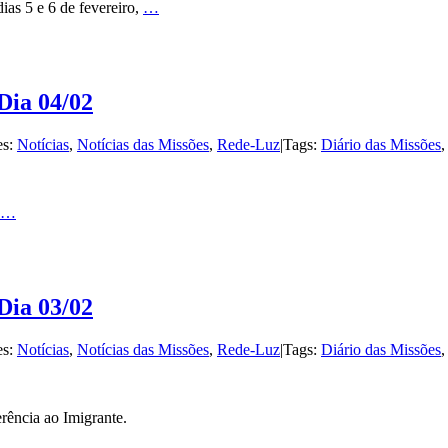
ias 5 e 6 de fevereiro,
…
Dia 04/02
es:
Notícias
,
Notícias das Missões
,
Rede-Luz
|
Tags:
Diário das Missões
…
Dia 03/02
es:
Notícias
,
Notícias das Missões
,
Rede-Luz
|
Tags:
Diário das Missões
erência ao Imigrante.