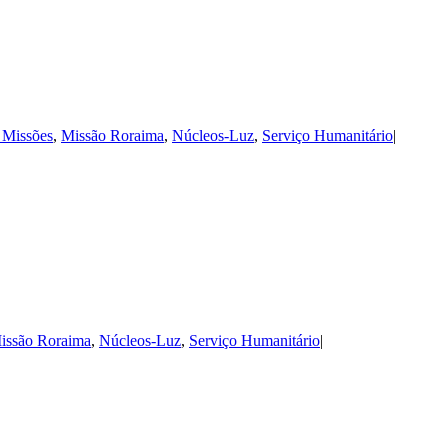
 Missões
,
Missão Roraima
,
Núcleos-Luz
,
Serviço Humanitário
|
issão Roraima
,
Núcleos-Luz
,
Serviço Humanitário
|