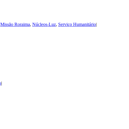
,
Missão Roraima
,
Núcleos-Luz
,
Serviço Humanitário
|
o
|