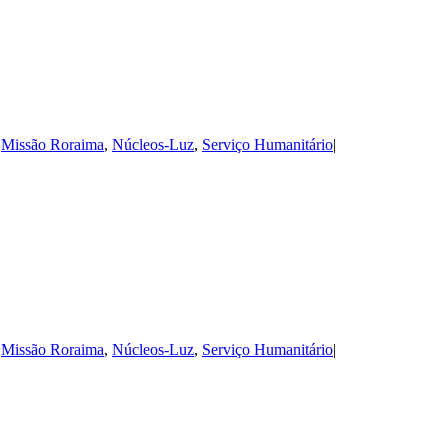
,
Missão Roraima
,
Núcleos-Luz
,
Serviço Humanitário
|
,
Missão Roraima
,
Núcleos-Luz
,
Serviço Humanitário
|