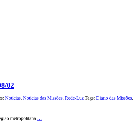
08/02
es:
Notícias
,
Notícias das Missões
,
Rede-Luz
|
Tags:
Diário das Missões
região metropolitana
…