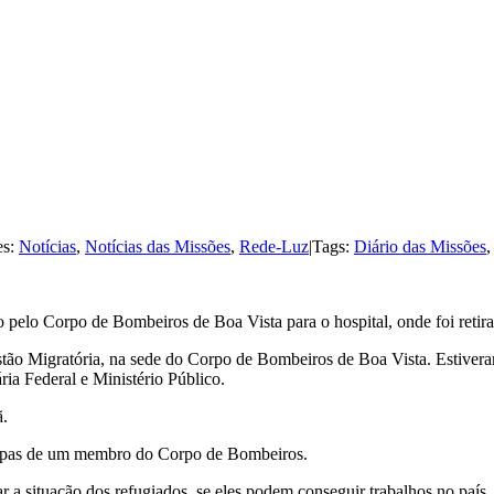
es:
Notícias
,
Notícias das Missões
,
Rede-Luz
|
Tags:
Diário das Missões
 pelo Corpo de Bombeiros de Boa Vista para o hospital, onde foi retir
estão Migratória, na sede do Corpo de Bombeiros de Boa Vista. Estive
ia Federal e Ministério Público.
ã.
oupas de um membro do Corpo de Bombeiros.
r a situação dos refugiados, se eles podem conseguir trabalhos no país.