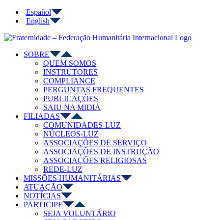
Ir
Español
para
English
o
Instagram
YouTube
Telegram
conteúdo
SOBRE
QUEM SOMOS
INSTRUTORES
COMPLIANCE
PERGUNTAS FREQUENTES
PUBLICAÇÕES
SAIU NA MIDIA
FILIADAS
COMUNIDADES-LUZ
NÚCLEOS-LUZ
ASSOCIAÇÕES DE SERVIÇO
ASSOCIAÇÕES DE INSTRUÇÃO
ASSOCIAÇÕES RELIGIOSAS
REDE-LUZ
MISSÕES HUMANITÁRIAS
ATUAÇÃO
NOTÍCIAS
PARTICIPE
SEJA VOLUNTÁRIO