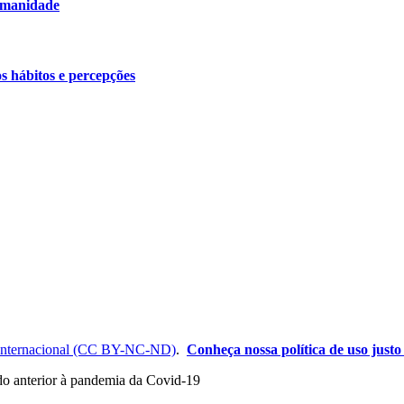
humanidade
os hábitos e percepções
Internacional (CC BY-NC-ND)
.
Conheça nossa política de uso justo 
odo anterior à pandemia da Covid-19