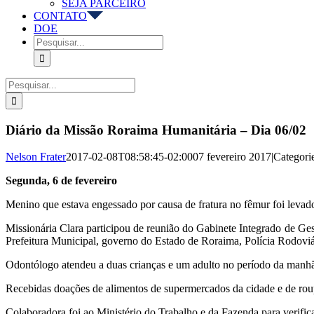
SEJA PARCEIRO
CONTATO
DOE
Buscar
resultados
para:
Buscar
resultados
para:
Diário da Missão Roraima Humanitária – Dia 06/02
Nelson Frater
2017-02-08T08:58:45-02:00
07 fevereiro 2017
|
Categori
Segunda, 6 de fevereiro
Menino que estava engessado por causa de fratura no fêmur foi levado
Missionária Clara participou de reunião do Gabinete Integrado de G
Prefeitura Municipal, governo do Estado de Roraima, Polícia Rodoviár
Odontólogo atendeu a duas crianças e um adulto no período da manh
Recebidas doações de alimentos de supermercados da cidade e de r
Colaboradora foi ao Ministério do Trabalho e da Fazenda para verifica