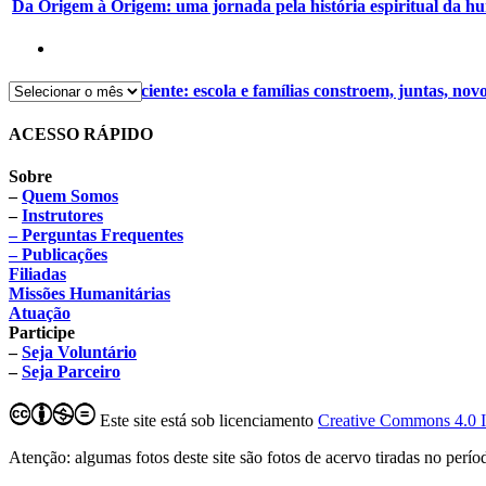
Da Origem à Origem: uma jornada pela história espiritual da 
Alimentação consciente: escola e famílias constroem, juntas, nov
ACESSO RÁPIDO
Sobre
–
Quem Somos
–
Instrutores
– Perguntas Frequentes
– Publicações
Filiadas
Missões Humanitárias
Atuação
Participe
–
Seja Voluntário
–
Seja Parceiro
Este site está sob licenciamento
Creative Commons 4.0 
Atenção: algumas fotos deste site são fotos de acervo tiradas no perí