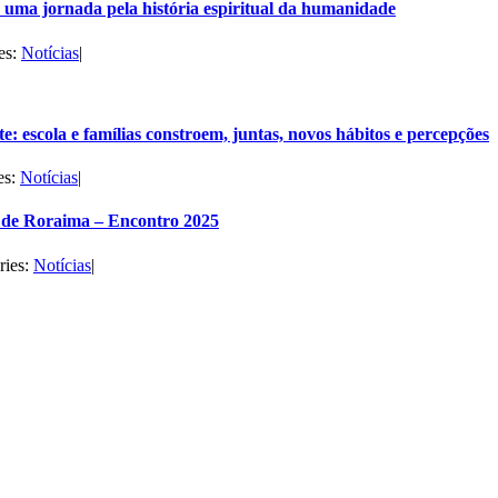
uma jornada pela história espiritual da humanidade
es:
Notícias
|
e: escola e famílias constroem, juntas, novos hábitos e percepções
es:
Notícias
|
de Roraima – Encontro 2025
ries:
Notícias
|