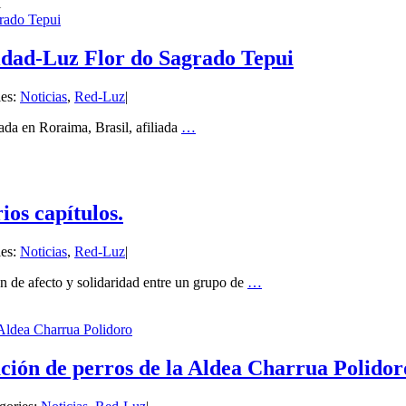
grado Tepui
idad-Luz Flor do Sagrado Tepui
ies:
Noticias
,
Red-Luz
|
cada en Roraima, Brasil, afiliada
…
s capítulos.
ies:
Noticias
,
Red-Luz
|
ón de afecto y solidaridad entre un grupo de
…
 Aldea Charrua Polidoro
ción de perros de la Aldea Charrua Polidor