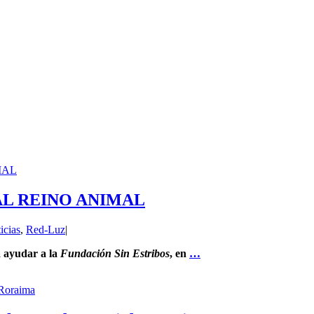
MAL
AL REINO ANIMAL
icias
,
Red-Luz
|
 ayudar a la
Fundación Sin
Estribos
, en
…
 Roraima