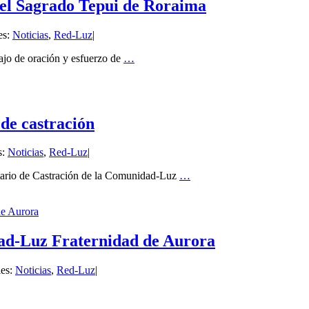
del Sagrado Tepui de Roraima
es:
Noticias
,
Red-Luz
|
ajo de oración y esfuerzo de
…
de castración
s:
Noticias
,
Red-Luz
|
untario de Castración de la Comunidad-Luz
…
de Aurora
dad-Luz Fraternidad de Aurora
ies:
Noticias
,
Red-Luz
|