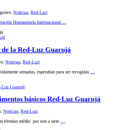
gories:
Noticias
,
Red-Luz
|
eración Humanitaria Internacional
…
ujá
s de la Red-Luz Guarujá
es:
Noticias
,
Red-Luz
|
ebidamente armadas, esperaban para ser recogidas
…
d-Luz Guarujá
alimentos básicos Red-Luz Guarujá
s:
Noticias
,
Red-Luz
|
a término médio por seis a siete
…