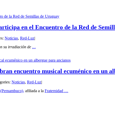
ro de la Red de Semillas de Uruguay
ticipa en el Encuentro de la Red de Semil
es:
Noticias
,
Red-Luz
|
on su irradiación de
…
al ecuménico en un albergue para ancianos
ran encuentro musical ecuménico en un al
gories:
Noticias
,
Red-Luz
|
 (Pernambuco),
afiliada a la
Fraternidad
…