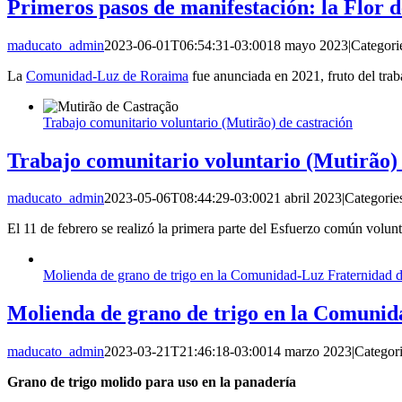
Primeros pasos de manifestación: la Flor 
maducato_admin
2023-06-01T06:54:31-03:00
18 mayo 2023
|
Categori
La
Comunidad-Luz de Roraima
fue anunciada en 2021, fruto del trab
Trabajo comunitario voluntario (Mutirão) de castración
Trabajo comunitario voluntario (Mutirão) 
maducato_admin
2023-05-06T08:44:29-03:00
21 abril 2023
|
Categorie
El 11 de febrero se realizó la primera parte del Esfuerzo común vol
Molienda de grano de trigo en la Comunidad-Luz Fraternidad 
Molienda de grano de trigo en la Comuni
maducato_admin
2023-03-21T21:46:18-03:00
14 marzo 2023
|
Categor
Grano de trigo molido para uso en la panadería