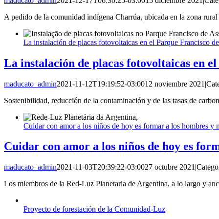
maducato_admin
2021-12-17T06:30:25-03:00
15 diciembre 2021
|
Cate
A pedido de la comunidad indígena Charrúa, ubicada en la zona rural
La instalación de placas fotovoltaicas en el Parque Francisco de
La instalación de placas fotovoltaicas en e
maducato_admin
2021-11-12T19:19:52-03:00
12 noviembre 2021
|
Cat
Sostenibilidad, reducción de la contaminación y de las tasas de carb
Cuidar con amor a los niños de hoy es formar a los hombres y m
Cuidar con amor a los niños de hoy es for
maducato_admin
2021-11-03T20:39:22-03:00
27 octubre 2021
|
Catego
Los miembros de la Red-Luz Planetaria de Argentina, a lo largo y anch
Proyecto de forestación de la Comunidad-Luz