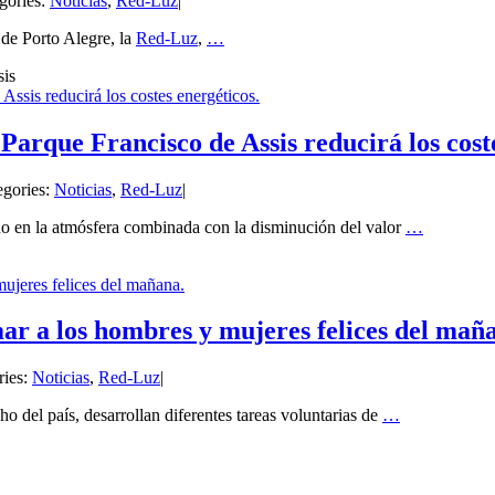
gories:
Noticias
,
Red-Luz
|
 de Porto Alegre, la
Red-Luz
,
…
 Assis reducirá los costes energéticos.
l Parque Francisco de Assis reducirá los cost
egories:
Noticias
,
Red-Luz
|
ono en la atmósfera combinada con la disminución del valor
…
ujeres felices del mañana.
mar a los hombres y mujeres felices del mañ
ries:
Noticias
,
Red-Luz
|
o del país, desarrollan diferentes tareas voluntarias de
…