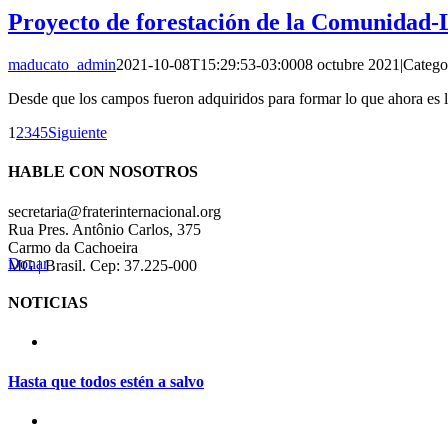
Proyecto de forestación de la Comunidad-
maducato_admin
2021-10-08T15:29:53-03:00
08 octubre 2021
|
Catego
Desde que los campos fueron adquiridos para formar lo que ahora es 
1
2
3
4
5
Siguiente
HABLE CON NOSOTROS
secretaria@fraterinternacional.org
Rua Pres. Antônio Carlos, 375
Carmo da Cachoeira
Donar
MG | Brasil. Cep: 37.225-000
NOTICIAS
Hasta que todos estén a salvo