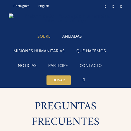
Skip
Português
English
Instagram
YouTube
Teleg
to
content
SOBRE
AFILIADAS
MISIONES HUMANITARIAS
QUÉ HACEMOS
NOTICIAS
PARTICIPE
CONTACTO
DONAR
PREGUNTAS
FRECUENTES