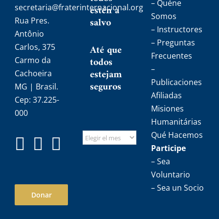
– Quéne
secretaria@fraterinternacional.org
estén a
Somos
salvo
Rua Pres.
– Instructores
Antônio
– Preguntas
Carlos, 375
Até que
Frecuentes
todos
Carmo da
–
estejam
Cachoeira
Publicaciones
seguros
MG | Brasil.
Afiliadas
Cep: 37.225-
Misiones
000
Humanitárias
Qué Hacemos
Participe
– Sea
Voluntario
– Sea un Socio
Donar