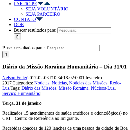
PARTICIPE
SEJA VOLUNTÁRIO
SEJA PARCEIRO
CONTATO
DOE
Buscar resultados para:
Buscar resultados para:
Diário da Missão Roraima Humanitária – Dia 31/01
Nelson Frater
2017-02-03T10:34:18-02:00
01 fevereiro
2017
|
Categories:
Notícias
,
Noticias
,
Notícias das Missões
,
Rede-
Luz
|
Tags:
Diário das Missões
,
Missão Roraima
,
Núcleos-Luz
,
Serviço Humanitário
|
Terça, 31 de janeiro
Realizados 15 atendimentos de saúde (médicos e odontológicos) no
CRI – Centro de Referência ao Imigrante.
Recebidas doações de 120 lanches de uma pessoa da cidade de Boa