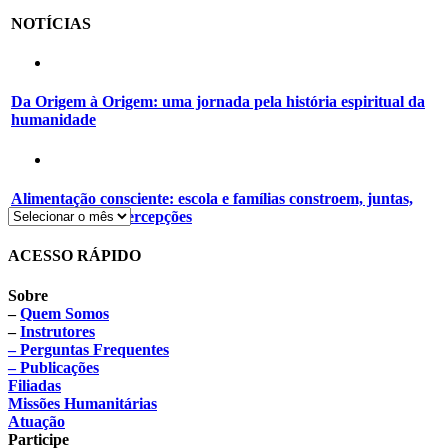
NOTÍCIAS
Da Origem à Origem: uma jornada pela história espiritual da
humanidade
Alimentação consciente: escola e famílias constroem, juntas,
novos hábitos e percepções
ACESSO RÁPIDO
Sobre
–
Quem Somos
–
Instrutores
– Perguntas Frequentes
– Publicações
Filiadas
Missões Humanitárias
Atuação
Participe