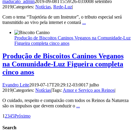
maducato_admin
2019-09-08T15:59:26-03:00
08 setembro
2019
|
Categories:
Notícias
,
Rede-Luz
|
Com o tema “Trajetória de um Instrutor”, o tributo especial será
transmitido ao vivo pela internet e contará
...
Produção de Biscoitos Caninos Veganos na Comunidade-Luz
Figueira completa cinco anos
Produção de Biscoitos Caninos Veganos
na Comunidade-Luz Figueira completa
cinco anos
Evandro Leite
2019-07-17T20:29:12-03:00
17 julho
2019
|
Categories:
Notícias
|
Tags:
Amor e Serviço aos Reinos
|
O cuidado, respeito e compaixão com todos os Reinos da Natureza
são os impulsos que devem conduzir o
...
1
2
3
4
5
Próximo
Search