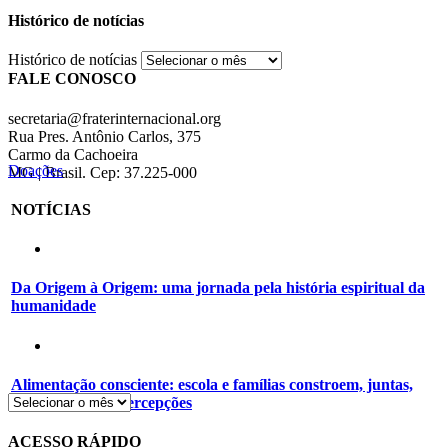
Histórico de notícias
Histórico de notícias
FALE CONOSCO
secretaria@fraterinternacional.org
Rua Pres. Antônio Carlos, 375
Carmo da Cachoeira
Doações
MG | Brasil. Cep: 37.225-000
NOTÍCIAS
Da Origem à Origem: uma jornada pela história espiritual da
humanidade
Alimentação consciente: escola e famílias constroem, juntas,
novos hábitos e percepções
ACESSO RÁPIDO