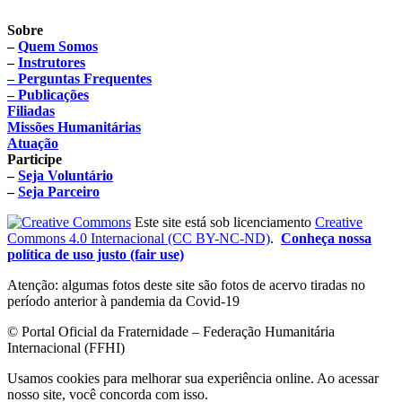
Sobre
–
Quem Somos
–
Instrutores
– Perguntas Frequentes
– Publicações
Filiadas
Missões Humanitárias
Atuação
Participe
–
Seja Voluntário
–
Seja Parceiro
Este site está sob licenciamento
Creative
Commons 4.0 Internacional (CC BY-NC-ND)
.
Conheça nossa
política de uso justo (fair use)
Atenção: algumas fotos deste site são fotos de acervo tiradas no
período anterior à pandemia da Covid-19
© Portal Oficial da Fraternidade – Federação Humanitária
Internacional (FFHI)
Usamos cookies para melhorar sua experiência online. Ao acessar
nosso site, você concorda com isso.