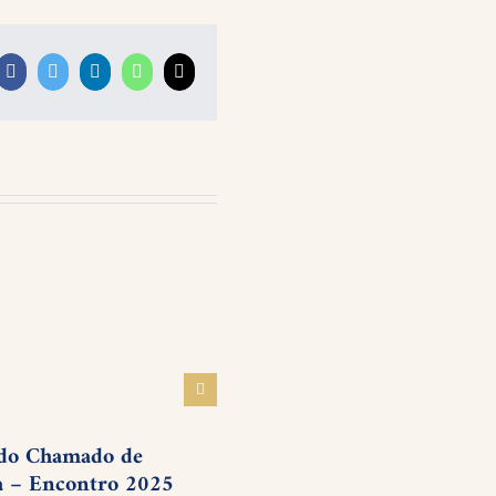
Facebook
Twitter
LinkedIn
WhatsApp
E-
mail
Planejar é desenhar o futu
19 novembro 2025
do Chamado de
 – Encontro 2025