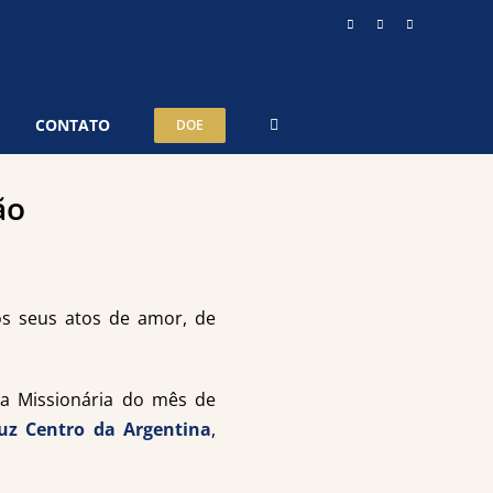
Instagram
YouTube
Telegram
CONTATO
DOE
ão
os seus atos de amor, de
da Missionária do mês de
uz Centro da Argentina
,