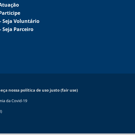
Atuação
Participe
–
Seja Voluntário
–
Seja Parceiro
ça nossa política de uso justo (fair use)
mia da Covid-19
I)