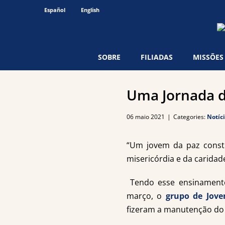
Ir
Español
English
para
o
conteúdo
SOBRE
FILIADAS
MISSÕES
Uma Jornada d
06 maio 2021
|
Categories:
Notíc
“Um jovem da paz constr
misericórdia e da caridade
Tendo esse ensinamento 
março, o
grupo de Jove
fizeram a manutenção do 