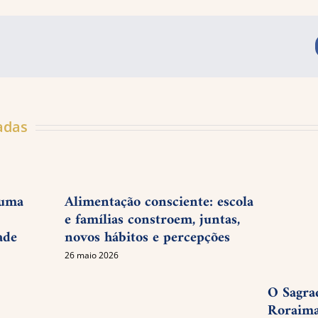
adas
 uma
Alimentação consciente: escola
e famílias constroem, juntas,
ade
novos hábitos e percepções
26 maio 2026
O Sagra
Roraima