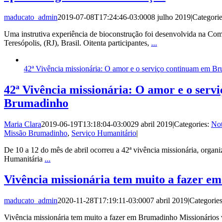
maducato_admin
2019-07-08T17:24:46-03:00
08 julho 2019
|
Categori
Uma instrutiva experiência de bioconstrução foi desenvolvida na Co
Teresópolis, (RJ), Brasil. Oitenta participantes,
...
42ª Vivência missionária: O amor e o serviço continuam em B
42ª Vivência missionária: O amor e o serv
Brumadinho
Maria Clara
2019-06-19T13:18:04-03:00
29 abril 2019
|
Categories:
Not
Missão Brumadinho
,
Serviço Humanitário
|
De 10 a 12 do mês de abril ocorreu a 42ª vivência missionária, organ
Humanitária
...
Vivência missionária tem muito a fazer 
maducato_admin
2020-11-28T17:19:11-03:00
07 abril 2019
|
Categorie
Vivência missionária tem muito a fazer em Brumadinho Missionários