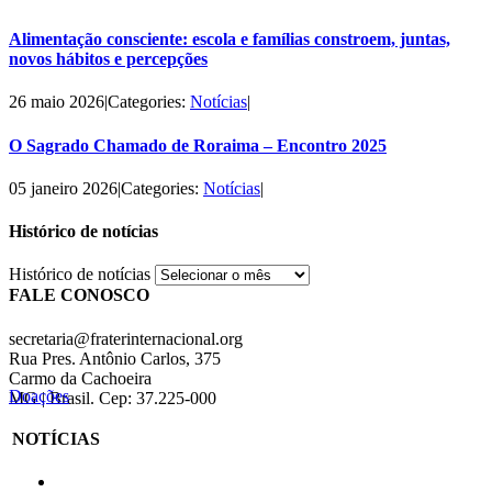
Alimentação consciente: escola e famílias constroem, juntas,
novos hábitos e percepções
26 maio 2026
|
Categories:
Notícias
|
O Sagrado Chamado de Roraima – Encontro 2025
05 janeiro 2026
|
Categories:
Notícias
|
Histórico de notícias
Histórico de notícias
FALE CONOSCO
secretaria@fraterinternacional.org
Rua Pres. Antônio Carlos, 375
Carmo da Cachoeira
Doações
MG | Brasil. Cep: 37.225-000
NOTÍCIAS