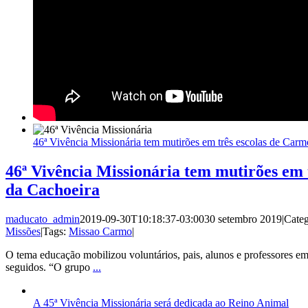
46ª Vivência Missionária tem mutirões em três escolas de Car
46ª Vivência Missionária tem mutirões em 
da Cachoeira
maducato_admin
2019-09-30T10:18:37-03:00
30 setembro 2019
|
Categ
Missões
|
Tags:
Missao Carmo
|
O tema educação mobilizou voluntários, pais, alunos e professores em
seguidos. “O grupo
...
A 45ª Vivência Missionária será dedicada ao Reino Animal