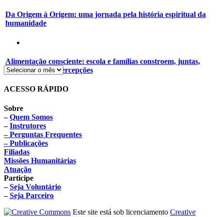
Da Origem à Origem: uma jornada pela história espiritual da
humanidade
Alimentação consciente: escola e famílias constroem, juntas,
novos hábitos e percepções
ACESSO RÁPIDO
Sobre
–
Quem Somos
–
Instrutores
– Perguntas Frequentes
– Publicações
Filiadas
Missões Humanitárias
Atuação
Participe
–
Seja Voluntário
–
Seja Parceiro
Este site está sob licenciamento
Creative