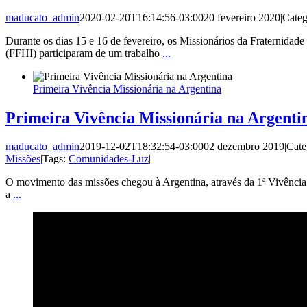
maducato_admin
2020-02-20T16:14:56-03:00
20 fevereiro 2020
|
Categ
Durante os dias 15 e 16 de fevereiro, os Missionários da Fraternidad
(FFHI) participaram de um trabalho
...
Primeira Vivência Missionária na Argentina
Primeira Vivência Missionária na Argenti
maducato_admin
2019-12-02T18:32:54-03:00
02 dezembro 2019
|
Cate
Missões
|
Tags:
Comunidades-Luz
|
O movimento das missões chegou à Argentina, através da 1ª Vivência
a
...