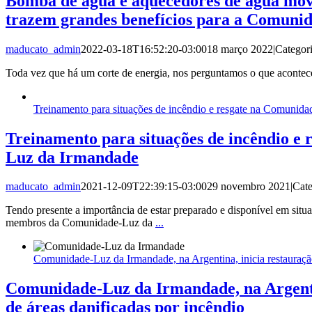
Bomba de água e aquecedores de água movi
trazem grandes benefícios para a Comuni
maducato_admin
2022-03-18T16:52:20-03:00
18 março 2022
|
Categor
Toda vez que há um corte de energia, nos perguntamos o que acontec
Treinamento para situações de incêndio e resgate na Comunid
Treinamento para situações de incêndio e
Luz da Irmandade
maducato_admin
2021-12-09T22:39:15-03:00
29 novembro 2021
|
Cate
Tendo presente a importância de estar preparado e disponível em situaç
membros da Comunidade-Luz da
...
Comunidade-Luz da Irmandade, na Argentina, inicia restauração
Comunidade-Luz da Irmandade, na Argenti
de áreas danificadas por incêndio