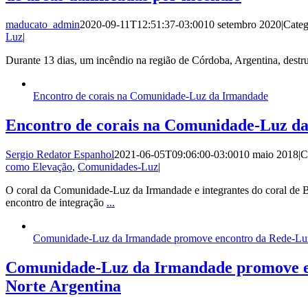
maducato_admin
2020-09-11T12:51:37-03:00
10 setembro 2020
|
Categ
Luz
|
Durante 13 dias, um incêndio na região de Córdoba, Argentina, destr
Encontro de corais na Comunidade-Luz da Irmandade
Encontro de corais na Comunidade-Luz d
Sergio Redator Espanhol
2021-06-05T09:06:00-03:00
10 maio 2018
|
C
como Elevação
,
Comunidades-Luz
|
O coral da Comunidade-Luz da Irmandade e integrantes do coral de 
encontro de integração
...
Comunidade-Luz da Irmandade promove encontro da Rede-Luz
Comunidade-Luz da Irmandade promove e
Norte Argentina