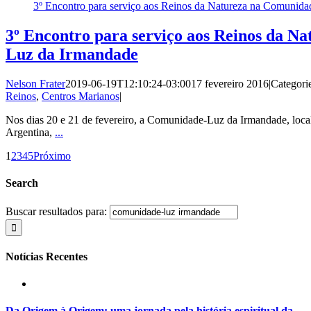
3º Encontro para serviço aos Reinos da Natureza na Comunid
3º Encontro para serviço aos Reinos da N
Luz da Irmandade
Nelson Frater
2019-06-19T12:10:24-03:00
17 fevereiro 2016
|
Categori
Reinos
,
Centros Marianos
|
Nos dias 20 e 21 de fevereiro, a Comunidade-Luz da Irmandade, loca
Argentina,
...
1
2
3
4
5
Próximo
Search
Buscar resultados para:
Notícias Recentes
Da Origem à Origem: uma jornada pela história espiritual da