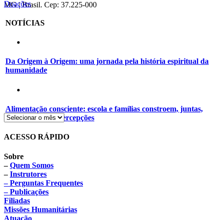
Doações
MG | Brasil. Cep: 37.225-000
NOTÍCIAS
Da Origem à Origem: uma jornada pela história espiritual da
humanidade
Alimentação consciente: escola e famílias constroem, juntas,
novos hábitos e percepções
ACESSO RÁPIDO
Sobre
–
Quem Somos
–
Instrutores
– Perguntas Frequentes
– Publicações
Filiadas
Missões Humanitárias
Atuação