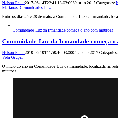
Nelson Frater
2017-06-14T22:41:13-03:00
30 maio 2017
|
Categories:
N
Marianos
,
Comunidades-Luz
|
Entre os dias 25 e 28 de maio, a Comunidade-Luz da Irmandade, loca
Comunidade-Luz da Irmandade começa o ano com mutirões
Comunidade-Luz da Irmandade começa o 
Nelson Frater
2019-06-19T11:59:40-03:00
05 janeiro 2017
|
Categories
Vida Grupal
|
O início do ano na Comunidade-Luz da Irmandade, localizada na regi
mutirões.
...