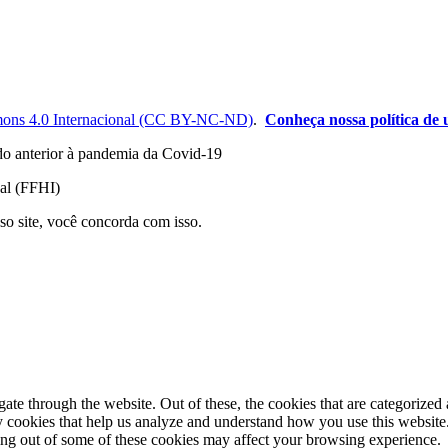
ons 4.0 Internacional (CC BY-NC-ND)
.
Conheça nossa política de u
odo anterior à pandemia da Covid-19
nal (FFHI)
so site, você concorda com isso.
e through the website. Out of these, the cookies that are categorized a
rty cookies that help us analyze and understand how you use this websit
ting out of some of these cookies may affect your browsing experience.