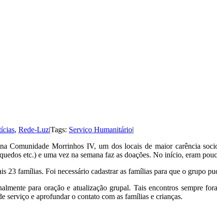
ícias
,
Rede-Luz
|
Tags:
Serviço Humanitário
|
o na Comunidade Morrinhos IV, um dos locais de maior carência soc
rinquedos etc.) e uma vez na semana faz as doações. No início, eram pou
s 23 famílias. Foi necessário cadastrar as famílias para que o grupo pud
almente para oração e atualização grupal. Tais encontros sempre for
e serviço e aprofundar o contato com as famílias e crianças.