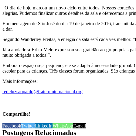
“O dia de hoje marcou um novo ciclo entre todos. Nossos coraçõe
alegrias. Pudemos finalizar outros detalhes da sala e oferecemos a p
Em mensagem de São José do dia 19 de janeiro de 2016, transmitida 
a dar.
Segundo Wanderley Freitas, a energia da sala está cada vez melhor: “P
Já a apoiadora Erika Melo expressou sua gratidão ao grupo pelas pal
muito obrigada a todos!”.
Embora o espaço seja pequeno, ele se adapta à necessidade grupal. C
escolar para as crianças. Três classes foram organizadas. São criança
Mais informações:
redeluzsaopaulo@fraterninternacional.org
Compartilhe!
Facebook
Twitter
LinkedIn
WhatsApp
E-mail
Postagens Relacionadas