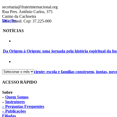
secretaria@fraterinternacional.org
Rua Pres. Antônio Carlos, 375
Carmo da Cachoeira
Doações
MG | Brasil. Cep: 37.225-000
NOTÍCIAS
Da Origem à Origem: uma jornada pela história espiritual da 
Alimentação consciente: escola e famílias constroem, juntas, nov
ACESSO RÁPIDO
Sobre
–
Quem Somos
–
Instrutores
– Perguntas Frequentes
– Publicações
Filiadas