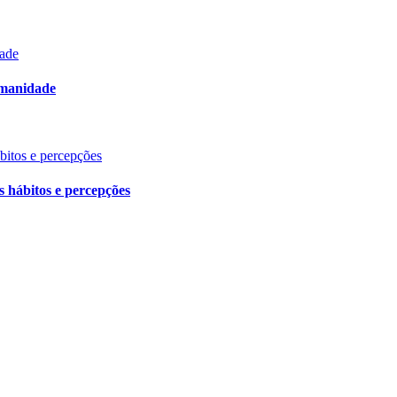
dade
umanidade
ábitos e percepções
s hábitos e percepções