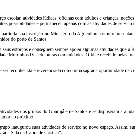
ço escolar, atividades lúdicas, oficinas com adultos e crianças, noções
tras possibilidades e permaneceu apenas com as atividades de serviço n
partir da sua inscrição no Ministério da Agricultura como representan
hidos do porto de Santos.
m seus esforços e conseguem sempre apoiar algumas atividades que a R
ade Morrinhos IV e de outras comunidades. O kit é recebido pelas fut
de ser reconhecida e reverenciada como uma sagrada oportunidade de cr
ividades dos grupos do Guarujá e de Santos e se dispuseram a ajudar.
o amor ao próximo.
rupo inaugurou suas atividades de serviço no novo espaço. Assim, surgi
rada Sala da Caridade Crística”.