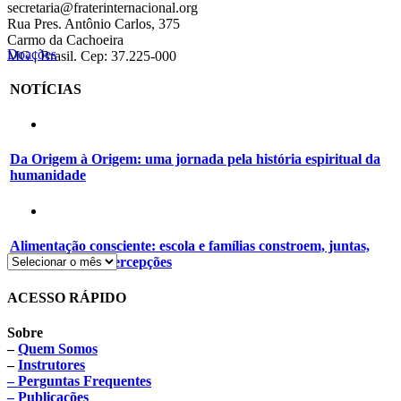
secretaria@fraterinternacional.org
Rua Pres. Antônio Carlos, 375
Carmo da Cachoeira
Doações
MG | Brasil. Cep: 37.225-000
NOTÍCIAS
Da Origem à Origem: uma jornada pela história espiritual da
humanidade
Alimentação consciente: escola e famílias constroem, juntas,
novos hábitos e percepções
ACESSO RÁPIDO
Sobre
–
Quem Somos
–
Instrutores
– Perguntas Frequentes
– Publicações