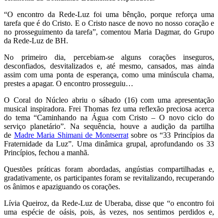
“O encontro da Rede-Luz foi uma bênção, porque reforça uma
tarefa que é do Cristo. E o Cristo nasce de novo no nosso coração e
no prosseguimento da tarefa”, comentou Maria Dagmar, do Grupo
da Rede-Luz de BH.
No primeiro dia, percebiam-se alguns corações inseguros,
desconfiados, desvitalizados e, até mesmo, cansados, mas ainda
assim com uma ponta de esperança, como uma minúscula chama,
prestes a apagar. O encontro prosseguiu…
O Coral do Núcleo abriu o sábado (16) com uma apresentação
musical inspiradora. Frei Thomas fez uma reflexão preciosa acerca
do tema “Caminhando na Água com Cristo – O novo ciclo do
serviço planetário”. Na sequência, houve a audição da partilha
de
Madre Maria Shimani de Montserrat
sobre os “33 Princípios da
Fraternidade da Luz”. Uma dinâmica grupal, aprofundando os 33
Princípios, fechou a manhã.
Questões práticas foram abordadas, angústias compartilhadas e,
gradativamente, os participantes foram se revitalizando, recuperando
os ânimos e apaziguando os corações.
Lívia Queiroz, da Rede-Luz de Uberaba, disse que “o encontro foi
uma espécie de oásis, pois, às vezes, nos sentimos perdidos e,