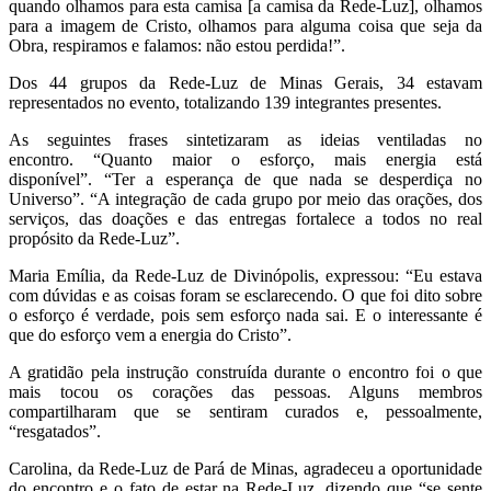
quando olhamos para esta camisa [a camisa da Rede-Luz], olhamos
para a imagem de Cristo, olhamos para alguma coisa que seja da
Obra, respiramos e falamos: não estou perdida!”.
Dos 44 grupos da Rede-Luz de Minas Gerais, 34 estavam
representados no evento, totalizando 139 integrantes presentes.
As seguintes frases sintetizaram as ideias ventiladas no
encontro. “Quanto maior o esforço, mais energia está
disponível”. “Ter a esperança de que nada se desperdiça no
Universo”. “A integração de cada grupo por meio das orações, dos
serviços, das doações e das entregas fortalece a todos no real
propósito da Rede-Luz”.
Maria Emília, da Rede-Luz de Divinópolis, expressou: “Eu estava
com dúvidas e as coisas foram se esclarecendo. O que foi dito sobre
o esforço é verdade, pois sem esforço nada sai. E o interessante é
que do esforço vem a energia do Cristo”.
A gratidão pela instrução construída durante o encontro foi o que
mais tocou os corações das pessoas. Alguns membros
compartilharam que se sentiram curados e, pessoalmente,
“resgatados”.
Carolina, da Rede-Luz de Pará de Minas, agradeceu a oportunidade
do encontro e o fato de estar na Rede-Luz, dizendo que “se sente