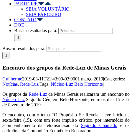
PARTICIPE
SEJA VOLUNTÁRIO
SEJA PARCEIRO
CONTATO
DOE
Buscar resultados para:
Buscar resultados para:
Encontro dos grupos da Rede-Luz de Minas Gerais
Guilherme
2019-03-11T21:43:09-03:00
01 março 2019
|
Categories:
Notícias
,
Rede-Luz
|
Tags:
Núcleo-Luz Belo Horizonte
|
Os grupos da
Rede-Luz
de Minas Gerais realizaram um encontro no
Núcleo-Luz
Sagrado Céu, em Belo Horizonte, entre os dias 15 e 17
de fevereiro de 2019.
O encontro, com o tema “O Propósito Se Revela”, teve início na
sexta-feira (15), com um forte impulso crístico, por intermédio do
acompanhamento da retransmissão do
Sagrado Chamado
e da
cerimônia da Comunhão Ecumênica Reparadora.