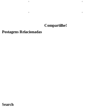
Compartilhe!
Facebook
Twitter
LinkedIn
WhatsApp
E-
Postagens Relacionadas
mail
Search