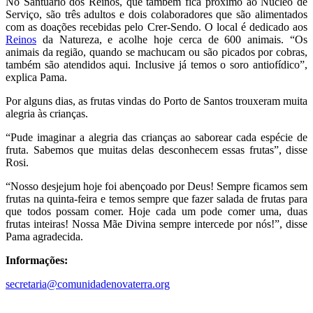
No Santuário dos Reinos, que também fica próximo ao Núcleo de
Serviço, são três adultos e dois colaboradores que são alimentados
com as doações recebidas pelo Crer-Sendo. O local é dedicado aos
Reinos
da Natureza, e acolhe hoje cerca de 600 animais. “Os
animais da região, quando se machucam ou são picados por cobras,
também são atendidos aqui. Inclusive já temos o soro antiofídico”,
explica Pama.
Por alguns dias, as frutas vindas do Porto de Santos trouxeram muita
alegria às crianças.
“Pude imaginar a alegria das crianças ao saborear cada espécie de
fruta. Sabemos que muitas delas desconhecem essas frutas”, disse
Rosi.
“Nosso desjejum hoje foi abençoado por Deus! Sempre ficamos sem
frutas na quinta-feira e temos sempre que fazer salada de frutas para
que todos possam comer. Hoje cada um pode comer uma, duas
frutas inteiras! Nossa Mãe Divina sempre intercede por nós!”, disse
Pama agradecida.
Informações:
secretaria@comunidadenovaterra.org