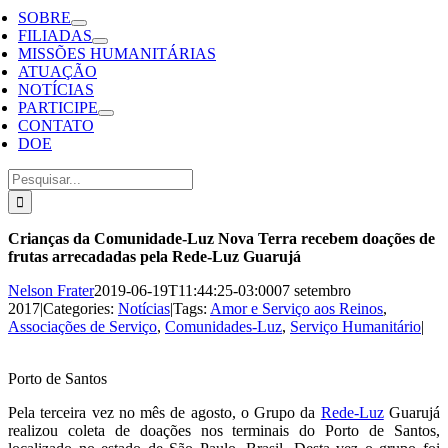
SOBRE
FILIADAS
MISSÕES HUMANITÁRIAS
ATUAÇÃO
NOTÍCIAS
PARTICIPE
CONTATO
DOE
Buscar
resultados
para:
Crianças da Comunidade-Luz Nova Terra recebem doações de
frutas arrecadadas pela Rede-Luz Guarujá
Nelson Frater
2019-06-19T11:44:25-03:00
07 setembro
2017
|
Categories:
Notícias
|
Tags:
Amor e Serviço aos Reinos
,
Associações de Serviço
,
Comunidades-Luz
,
Serviço Humanitário
|
Porto de Santos
Pela terceira vez no mês de agosto, o Grupo da
Rede-Luz
Guarujá
realizou coleta de doações nos terminais do Porto de Santos,