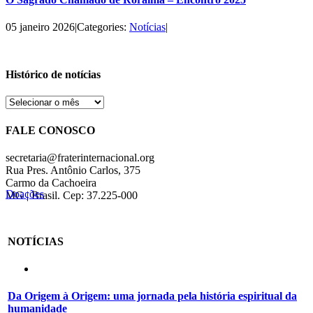
05 janeiro 2026
|
Categories:
Notícias
|
Histórico de notícias
Histórico
de
notícias
FALE CONOSCO
secretaria@fraterinternacional.org
Rua Pres. Antônio Carlos, 375
Carmo da Cachoeira
Doações
MG | Brasil. Cep: 37.225-000
NOTÍCIAS
Da Origem à Origem: uma jornada pela história espiritual da
humanidade