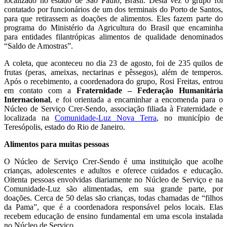
localizado no estado de São Paulo, Brasil. Desta vez o grupo foi
contatado por funcionários de um dos terminais do Porto de Santos,
para que retirassem as doações de alimentos. Eles fazem parte do
programa do Ministério da Agricultura do Brasil que encaminha
para entidades filantrópicas alimentos de qualidade denominados
“Saldo de Amostras”.
A coleta, que aconteceu no dia 23 de agosto, foi de 235 quilos de
frutas (peras, ameixas, nectarinas e pêssegos), além de temperos.
Após o recebimento, a coordenadora do grupo, Rosi Freitas, entrou
em contato com a
Fraternidade – Federação Humanitária
Internacional
, e foi orientada a encaminhar a encomenda para o
Núcleo de Serviço Crer-Sendo, associação filiada à Fraternidade e
localizada na
Comunidade-Luz Nova Terra
, no município de
Teresópolis, estado do Rio de Janeiro.
Alimentos para muitas pessoas
O Núcleo de Serviço Crer-Sendo é uma instituição que acolhe
crianças, adolescentes e adultos e oferece cuidados e educação.
Oitenta pessoas envolvidas diariamente no Núcleo de Serviço e na
Comunidade-Luz são alimentadas, em sua grande parte, por
doações. Cerca de 50 delas são crianças, todas chamadas de “filhos
da Pama”, que é a coordenadora responsável pelos locais. Elas
recebem educação de ensino fundamental em uma escola instalada
no Núcleo de Serviço.