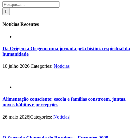
Buscar
resultados
para:
Notícias Recentes
Da Origem à Origem: uma jornada pela história espiritual da
humanidade
10 julho 2026
|
Categories:
Notícias
|
Alimentação consciente: escola e famílias constroem, juntas,
novos hábitos e percepções
26 maio 2026
|
Categories:
Notícias
|
O Sagrado Chamado de Roraima – Encontro 2025