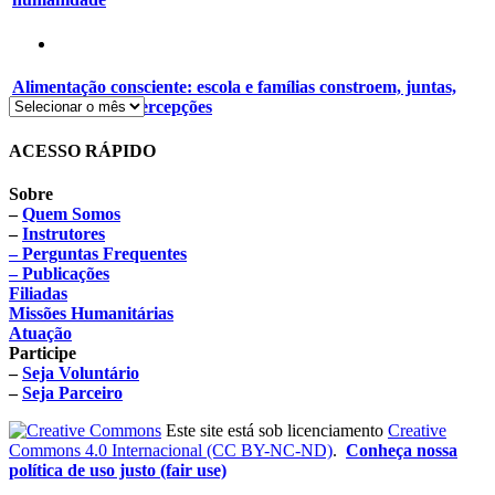
Alimentação consciente: escola e famílias constroem, juntas,
novos hábitos e percepções
ACESSO RÁPIDO
Sobre
–
Quem Somos
–
Instrutores
– Perguntas Frequentes
– Publicações
Filiadas
Missões Humanitárias
Atuação
Participe
–
Seja Voluntário
–
Seja Parceiro
Este site está sob licenciamento
Creative
Commons 4.0 Internacional (CC BY-NC-ND)
.
Conheça nossa
política de uso justo (fair use)