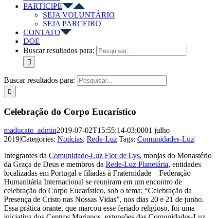
PARTICIPE
SEJA VOLUNTÁRIO
SEJA PARCEIRO
CONTATO
DOE
Buscar resultados para:
Buscar resultados para:
Celebração do Corpo Eucarístico
maducato_admin
2019-07-02T15:55:14-03:00
01 julho
2019
|
Categories:
Notícias
,
Rede-Luz
|
Tags:
Comunidades-Luz
|
Integrantes da
Comunidade-Luz Flor de Lys
, monjas do Monastério
da Graça de Deus e membros da
Rede-Luz Planetária
, entidades
localizadas em Portugal e filiadas à Fraternidade – Federação
Humanitária Internacional se reuniram em um encontro de
celebração do Corpo Eucarístico, sob o tema: “Celebração da
Presença de Cristo nas Nossas Vidas”, nos dias 20 e 21 de junho.
Essa prática orante, que marcou esse feriado religioso, foi uma
iniciativa dos Centros Marianos, extensões das Comunidades-Luz,