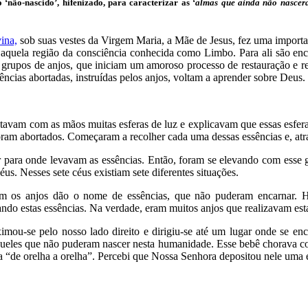
não-nascido’, hifenizado, para caracterizar as ‘
almas que ainda não nascer
ina,
sob suas vestes da Virgem Maria, a Mãe de Jesus, fez uma importan
r aquela região da consciência conhecida como Limbo. Para ali são e
r grupos de anjos, que iniciam um amoroso processo de restauração e r
ncias abortadas, instruídas pelos anjos, voltam a aprender sobre Deus.
esgatavam com as mãos muitas esferas de luz e explicavam que essas e
am abortados. Começaram a recolher cada uma dessas essências e, atrav
r para onde levavam as essências. Então, foram se elevando com esse 
us. Nesses sete céus existiam sete diferentes situações.
m os anjos dão o nome de essências, que não puderam encarnar. Ha
ndo estas essências. Na verdade, eram muitos anjos que realizavam esta
-se pelo nosso lado direito e dirigiu-se até um lugar onde se encon
queles que não puderam nascer nesta humanidade. Esse bebê chorava 
a “de orelha a orelha”. Percebi que Nossa Senhora depositou nele uma e