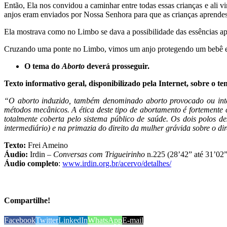
Então, Ela nos convidou a caminhar entre todas essas crianças e ali 
anjos eram enviados por Nossa Senhora para que as crianças aprende
Ela mostrava como no Limbo se dava a possibilidade das essências a
Cruzando uma ponte no Limbo, vimos um anjo protegendo um bebê e es
O tema do
Aborto
deverá prosseguir
.
Texto informativo geral, disponibilizado pela Internet, sobre o t
“O aborto induzido, também denominado aborto provocado ou inte
métodos mecânicos. A ética deste tipo de abortamento é fortemente
totalmente coberta pelo sistema público de saúde. Os dois polos 
intermediário) e na primazia do direito da mulher grávida sobre o dir
Texto:
Frei Ameino
Áudio:
Irdin –
Conversas com Trigueirinho
n.225 (28’42” até 31’02”
Áudio completo
:
www.irdin.org.br/acervo/detalhes/
Compartilhe!
Facebook
Twitter
LinkedIn
WhatsApp
E-mail