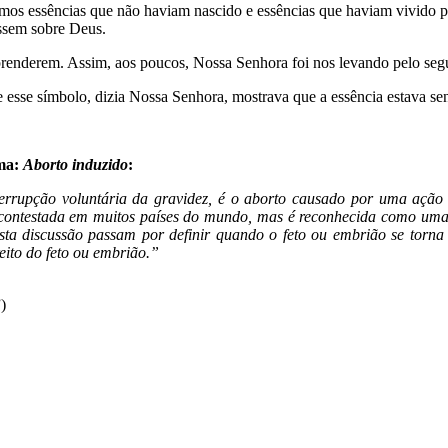
vimos essências que não haviam nascido e essências que haviam vivido p
ssem sobre Deus.
prenderem. Assim, aos poucos, Nossa Senhora foi nos levando pelo seg
se símbolo, dizia Nossa Senhora, mostrava que a essência estava sen
ema:
Aborto induzido
:
rrupção voluntária da gravidez, é o aborto causado por uma ação
 contestada em muitos países do mundo, mas é reconhecida como uma 
desta discussão passam por definir quando o feto ou embrião se to
eito do feto ou embrião.”
)