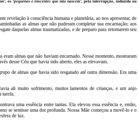
am’
, os ‘
pequenos e inocentes que não nascem’
, pela interrupção, induzida ou
te revelação à consciência humana e planetária, ao nos apresentar, de
ncaminhadas as almas que não puderam completar sua encarnação; aos
esgate daquelas almas traumatizadas, e de preparo para retomarem seu
sferas eram almas que não haviam encarnado. Nesse momento, mostraram
és desse Céu que havia sido aberto, eles as elevavam.
grupo de almas que havia sido resgatado até outra dimensão. Era uma
via ali muito sofrimento, muitos lamentos de crianças, e um anjo
 tarefa.
trava uma essência entre tantas. Ela elevou essa essência e, então,
como se sentisse uma dor profunda. Nossa Mãe começou a movê-lo e o
sfera de luz.