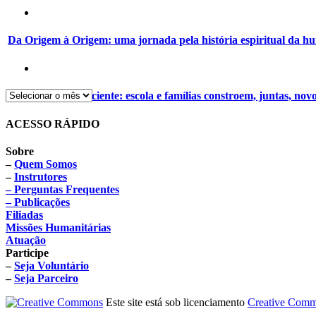
Da Origem à Origem: uma jornada pela história espiritual da 
Alimentação consciente: escola e famílias constroem, juntas, nov
ACESSO RÁPIDO
Sobre
–
Quem Somos
–
Instrutores
– Perguntas Frequentes
– Publicações
Filiadas
Missões Humanitárias
Atuação
Participe
–
Seja Voluntário
–
Seja Parceiro
Este site está sob licenciamento
Creative Comm