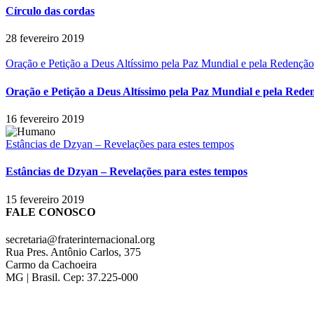
Círculo das cordas
28 fevereiro 2019
Oração e Petição a Deus Altíssimo pela Paz Mundial e pela Redenção
Oração e Petição a Deus Altíssimo pela Paz Mundial e pela Rede
16 fevereiro 2019
Estâncias de Dzyan – Revelações para estes tempos
Estâncias de Dzyan – Revelações para estes tempos
15 fevereiro 2019
FALE CONOSCO
secretaria@fraterinternacional.org
Rua Pres. Antônio Carlos, 375
Carmo da Cachoeira
MG | Brasil. Cep: 37.225-000