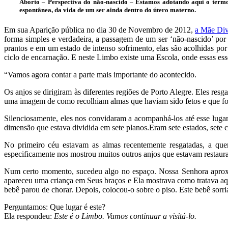
Aborto – Perspectiva do não-nascido – Estamos adotando aqui o termo ‘
espontânea, da vida de um ser ainda dentro do útero materno.
Em sua Aparição pública no dia 30 de Novembro de 2012,
a Mãe Div
forma simples e verdadeira, a passagem de um ser ‘não-nascido’ po
prantos e em um estado de intenso sofrimento, elas são acolhidas po
ciclo de encarnação. E neste Limbo existe uma Escola, onde essas essê
“Vamos agora contar a parte mais importante do acontecido.
Os anjos se dirigiram às diferentes regiões de Porto Alegre. Eles r
uma imagem de como recolhiam almas que haviam sido fetos e que for
Silenciosamente, eles nos convidaram a acompanhá-los até esse luga
dimensão que estava dividida em sete planos.Eram sete estados, sete cé
No primeiro céu estavam as almas recentemente resgatadas, a que
especificamente nos mostrou muitos outros anjos que estavam restaura
Num certo momento, sucedeu algo no espaço. Nossa Senhora aproximou
apareceu uma criança em Seus braços e Ela mostrava como tratava a
bebê parou de chorar. Depois, colocou-o sobre o piso. Este bebê sorri
Perguntamos: Que lugar é este?
Ela respondeu:
Este é o Limbo.
Vamos continuar a visitá-lo.