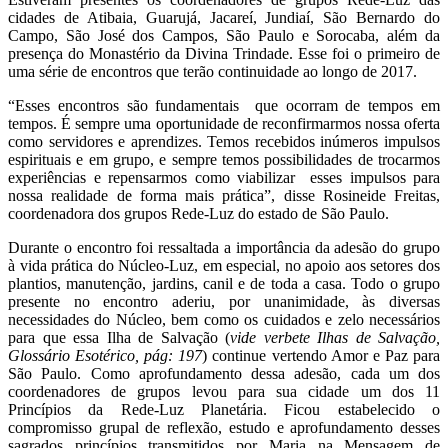
cidades de Atibaia, Guarujá, Jacareí, Jundiaí, São Bernardo do
Campo, São José dos Campos, São Paulo e Sorocaba, além da
presença do Monastério da Divina Trindade. Esse foi o primeiro de
uma série de encontros que terão continuidade ao longo de 2017.
“Esses encontros são fundamentais que ocorram de tempos em
tempos. É sempre uma oportunidade de reconfirmarmos nossa oferta
como servidores e aprendizes. Temos recebidos inúmeros impulsos
espirituais e em grupo, e sempre temos possibilidades de trocarmos
experiências e repensarmos como viabilizar esses impulsos para
nossa realidade de forma mais prática”, disse Rosineide Freitas,
coordenadora dos grupos Rede-Luz do estado de São Paulo.
Durante o encontro foi ressaltada a importância da adesão do grupo
à vida prática do Núcleo-Luz, em especial, no apoio aos setores dos
plantios, manutenção, jardins, canil e de toda a casa. Todo o grupo
presente no encontro aderiu, por unanimidade, às diversas
necessidades do Núcleo, bem como os cuidados e zelo necessários
para que essa Ilha de Salvação (
vide verbete Ilhas de Salvação,
Glossário Esotérico, pág: 197
) continue vertendo Amor e Paz para
São Paulo. Como aprofundamento dessa adesão, cada um dos
coordenadores de grupos levou para sua cidade um dos 11
Princípios da Rede-Luz Planetária. Ficou estabelecido o
compromisso grupal de reflexão, estudo e aprofundamento desses
sagrados princípios transmitidos por Maria na Mensagem de