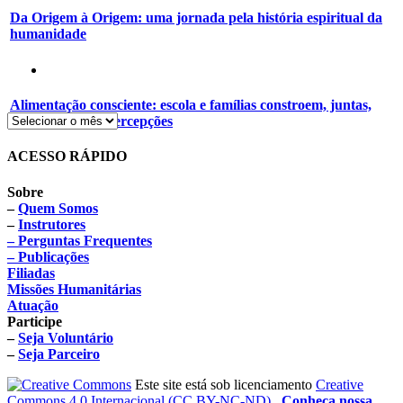
Da Origem à Origem: uma jornada pela história espiritual da
humanidade
Alimentação consciente: escola e famílias constroem, juntas,
novos hábitos e percepções
ACESSO RÁPIDO
Sobre
–
Quem Somos
–
Instrutores
– Perguntas Frequentes
– Publicações
Filiadas
Missões Humanitárias
Atuação
Participe
–
Seja Voluntário
–
Seja Parceiro
Este site está sob licenciamento
Creative
Commons 4.0 Internacional (CC BY-NC-ND)
.
Conheça nossa