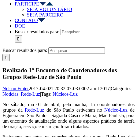
PARTICIPE
SEJA VOLUNTÁRIO
SEJA PARCEIRO
CONTATO
DOE
Buscar resultados para:
Buscar resultados para:
Realizado 1° Encontro de Coordenadores dos
Grupos Rede-Luz de São Paulo
Nelson Frater
2017-04-02T20:32:07-03:00
02 abril 2017
|
Categories:
Notícias
,
Rede-Luz
|
Tags:
Núcleos-Luz
|
No sábado, dia 01 de abril, pela manhã, 15 coordenadores dos
grupos da
Rede-Luz
de São Paulo estiveram no
Núcleo-Luz
de
Figueira em São Paulo – Sagrada Casa de Maria, Mãe Paulista, para
um encontro de atualização onde alguns aspectos práticos da tarefa
de oração, serviço e instrução foram tratados.
Estiveram presentes os coordenadores de grupos Rede-Luz das