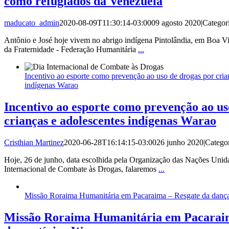
como refugiados da Venezuela
maducato_admin
2020-08-09T11:30:14-03:00
09 agosto 2020
|
Categor
Antônio e José hoje vivem no abrigo indígena Pintolândia, em Boa Vi
da Fraternidade - Federação Humanitária
...
Incentivo ao esporte como prevenção ao uso de drogas por cria
indígenas Warao
Incentivo ao esporte como prevenção ao us
crianças e adolescentes indígenas Warao
Cristhian Martinez
2020-06-28T16:14:15-03:00
26 junho 2020
|
Catego
Hoje, 26 de junho, data escolhida pela Organização das Nações Un
Internacional de Combate às Drogas, falaremos
...
Missão Roraima Humanitária em Pacaraima – Resgate da dança
Missão Roraima Humanitária em Pacaraim