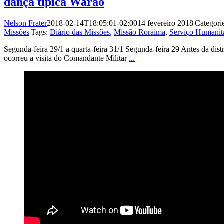
dança típica Warao
Nelson Frater
2018-02-14T18:05:01-02:00
14 fevereiro 2018
|
Categori
Missões
|
Tags:
Diário das Missões
,
Missão Roraima
,
Serviço Humanit
Segunda-feira 29/1 a quarta-feira 31/1 Segunda-feira 29 Antes da dist
ocorreu a visita do Comandante Militar
...