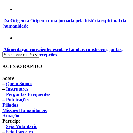
Da Origem à Origem: uma jornada pela história espiritual da
humanidade
Alimentação consciente: escola e famílias constroem, juntas,
novos hábitos e percepções
ACESSO RÁPIDO
Sobre
–
Quem Somos
–
Instrutores
– Perguntas Frequentes
– Publicações
Filiadas
Missões Humanitárias
Atuação
Participe
–
Seja Voluntário
–
Seja Parceiro