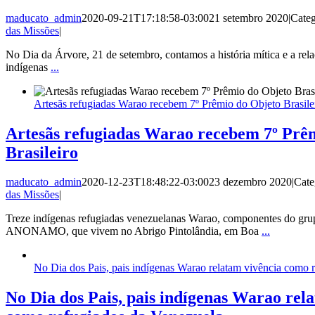
maducato_admin
2020-09-21T17:18:58-03:00
21 setembro 2020
|
Categ
das Missões
|
No Dia da Árvore, 21 de setembro, contamos a história mítica e a rel
indígenas
...
Artesãs refugiadas Warao recebem 7º Prêmio do Objeto Brasile
Artesãs refugiadas Warao recebem 7º Prê
Brasileiro
maducato_admin
2020-12-23T18:48:22-03:00
23 dezembro 2020
|
Cate
das Missões
|
Treze indígenas refugiadas venezuelanas Warao, componentes do gr
ANONAMO, que vivem no Abrigo Pintolândia, em Boa
...
No Dia dos Pais, pais indígenas Warao relatam vivência como 
No Dia dos Pais, pais indígenas Warao rel