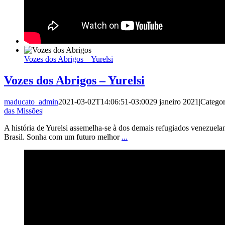
Vozes dos Abrigos – Yurelsi
Vozes dos Abrigos – Yurelsi
maducato_admin
2021-03-02T14:06:51-03:00
29 janeiro 2021
|
Categor
das Missões
|
A história de Yurelsi assemelha-se à dos demais refugiados venezuel
Brasil. Sonha com um futuro melhor
...