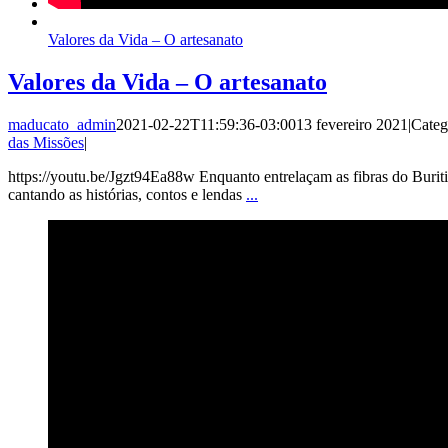
Valores da Vida – O artesanato
Valores da Vida – O artesanato
maducato_admin
2021-02-22T11:59:36-03:00
13 fevereiro 2021
|
Categ
das Missões
|
https://youtu.be/Jgzt94Ea88w Enquanto entrelaçam as fibras do Buriti,
cantando as histórias, contos e lendas
...