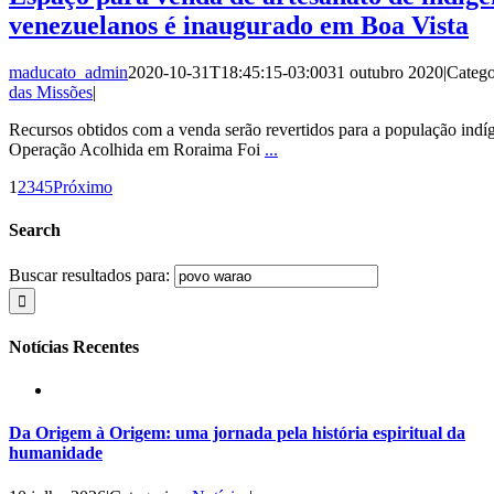
venezuelanos é inaugurado em Boa Vista
maducato_admin
2020-10-31T18:45:15-03:00
31 outubro 2020
|
Catego
das Missões
|
Recursos obtidos com a venda serão revertidos para a população indí
Operação Acolhida em Roraima Foi
...
1
2
3
4
5
Próximo
Search
Buscar resultados para:
Notícias Recentes
Da Origem à Origem: uma jornada pela história espiritual da
humanidade