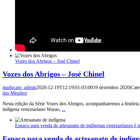
Vozes dos Abrigos – José Chinel
Vozes dos Abrigos – José Chinel
maducato_admin
2020-12-19T12:19:01-03:00
19 dezembro 2020
|
Cate
das Missões
|
Nesta edição da Série Vozes dos Abrigos, acompanharemos a história 
indígena venezuelano Warao,
...
Espaço para venda de artesanato de indígenas venezuelanos é 
Espaço para venda de artesanato de indíge