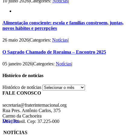
10 julho 2026
|
Categories:
Notícias
|
Alimentação consciente: escola e famílias constroem, juntas,
novos hábitos e percepções
26 maio 2026
|
Categories:
Notícias
|
O Sagrado Chamado de Roraima – Encontro 2025
05 janeiro 2026
|
Categories:
Notícias
|
Histórico de notícias
Histórico de notícias
FALE CONOSCO
secretaria@fraterinternacional.org
Rua Pres. Antônio Carlos, 375
Carmo da Cachoeira
Doações
MG | Brasil. Cep: 37.225-000
NOTÍCIAS