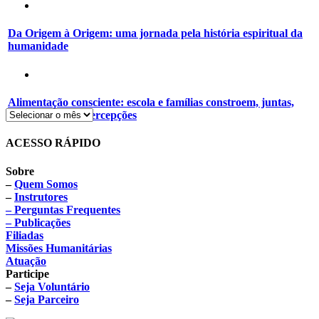
Da Origem à Origem: uma jornada pela história espiritual da
humanidade
Alimentação consciente: escola e famílias constroem, juntas,
novos hábitos e percepções
ACESSO RÁPIDO
Sobre
–
Quem Somos
–
Instrutores
– Perguntas Frequentes
– Publicações
Filiadas
Missões Humanitárias
Atuação
Participe
–
Seja Voluntário
–
Seja Parceiro