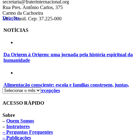
secretaria@fraterinternacional.org
Rua Pres. Antônio Carlos, 375
Carmo da Cachoeira
Doações
MG | Brasil. Cep: 37.225-000
NOTÍCIAS
Da Origem à Origem: uma jornada pela história espiritual da
humanidade
Alimentação consciente: escola e famílias constroem, juntas,
novos hábitos e percepções
ACESSO RÁPIDO
Sobre
–
Quem Somos
–
Instrutores
– Perguntas Frequentes
– Publicações