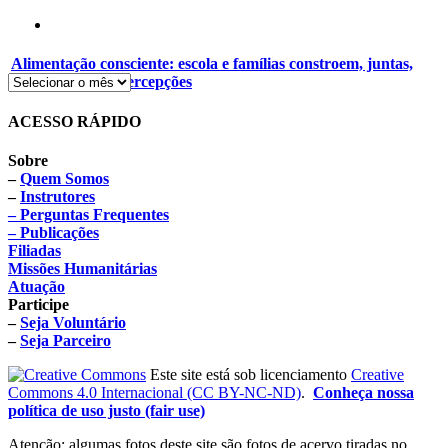
Alimentação consciente: escola e famílias constroem, juntas,
novos hábitos e percepções
ACESSO RÁPIDO
Sobre
–
Quem Somos
–
Instrutores
– Perguntas Frequentes
– Publicações
Filiadas
Missões Humanitárias
Atuação
Participe
–
Seja Voluntário
–
Seja Parceiro
Este site está sob licenciamento
Creative
Commons 4.0 Internacional (CC BY-NC-ND)
.
Conheça nossa
política de uso justo (fair use)
Atenção: algumas fotos deste site são fotos de acervo tiradas no