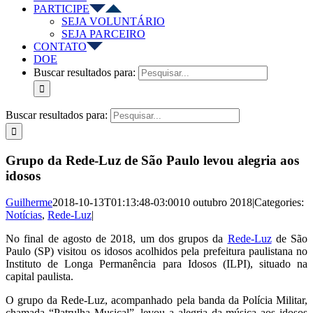
PARTICIPE
SEJA VOLUNTÁRIO
SEJA PARCEIRO
CONTATO
DOE
Buscar resultados para:
Buscar resultados para:
Grupo da Rede-Luz de São Paulo levou alegria aos
idosos
Guilherme
2018-10-13T01:13:48-03:00
10 outubro 2018
|
Categories:
Notícias
,
Rede-Luz
|
No final de agosto de 2018, um dos grupos da
Rede-Luz
de São
Paulo (SP) visitou os idosos acolhidos pela prefeitura paulistana no
Instituto de Longa Permanência para Idosos (ILPI), situado na
capital paulista.
O grupo da Rede-Luz, acompanhado pela banda da Polícia Militar,
chamada “Patrulha Musical”, levou a alegria da música aos idosos