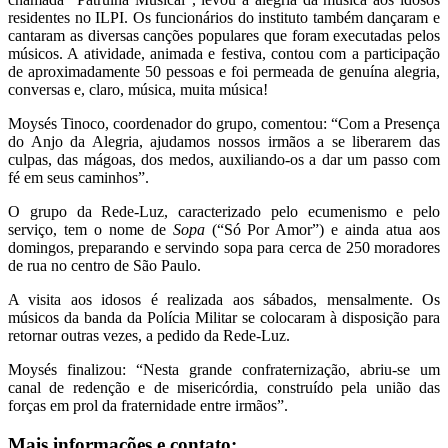
residentes no ILPI. Os funcionários do instituto também dançaram e
cantaram as diversas canções populares que foram executadas pelos
músicos. A atividade, animada e festiva, contou com a participação
de aproximadamente 50 pessoas e foi permeada de genuína alegria,
conversas e, claro, música, muita música!
Moysés Tinoco, coordenador do grupo, comentou: “Com a Presença
do Anjo da Alegria, ajudamos nossos irmãos a se liberarem das
culpas, das mágoas, dos medos, auxiliando-os a dar um passo com
fé em seus caminhos”.
O grupo da Rede-Luz, caracterizado pelo ecumenismo e pelo
serviço, tem o nome de
Sopa
(“Só Por Amor”) e ainda atua aos
domingos, preparando e servindo sopa para cerca de 250 moradores
de rua no centro de São Paulo.
A visita aos idosos é realizada aos sábados, mensalmente. Os
músicos da banda da Polícia Militar se colocaram à disposição para
retornar outras vezes, a pedido da Rede-Luz.
Moysés finalizou: “Nesta grande confraternização, abriu-se um
canal de redenção e de misericórdia, construído pela união das
forças em prol da fraternidade entre irmãos”.
Mais informações e contato: