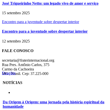
José Trigueirinho Netto: um legado vivo de amor e serviço
15 setembro 2025
Encontro para a juventude sobre despertar interior
Encontro para a juventude sobre despertar interior
12 setembro 2025
FALE CONOSCO
secretaria@fraterinternacional.org
Rua Pres. Antônio Carlos, 375
Carmo da Cachoeira
Doações
MG | Brasil. Cep: 37.225-000
NOTÍCIAS
Da Origem à Origem: uma jornada pela história espiritual da
humanidade