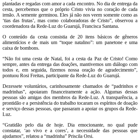
plantadas e regadas com amor a cada encontro. No dia de entrega da
cesta, percebemos que o próprio Cristo vivia no coração de cada
irmão. A semente germinou. Eles já não nos veem somente como as
‘tias das frutas’, mas como colaboradoras de Cristo”, observou a
coordenadora da Rede-Luz do Guarujá, Francisca Santana.
O conteúdo da cesta consistia de 20 itens básicos de gêneros
alimentícios e de mais um “toque natalino”: um panetone e uma
caixa de bombons.
“Não foi uma cesta de Natal, foi a cesta da Paz de Cristo! Como
sempre, antes da entrega das doações, mantivemos um diálogo com
todos e, em seguida, fizemos nossa oração de agradecimento”,
pontuou Rosi Freitas, participante da Rede-Luz do Guarujá.
Dezessete voluntários, carinhosamente chamados de “padrinhos e
madrinhas”, apoiaram financeiramente a ação. Algumas dessas
pessoas são amigas dos membros da Rede-Luz. A transparência, a
prontidão e a persistência do trabalho tocaram os espíritos de doação
e serviço dessas pessoas, que passaram a apoiar os grupos da Rede-
Luz.
“Gratidão pelo dia de hoje. Dia emocionante, no qual pude
constatar, ‘ao vivo e a cores’, a necessidade das pessoas que
ajudamos”, relatou a “madrinha” Priscila Orsi.