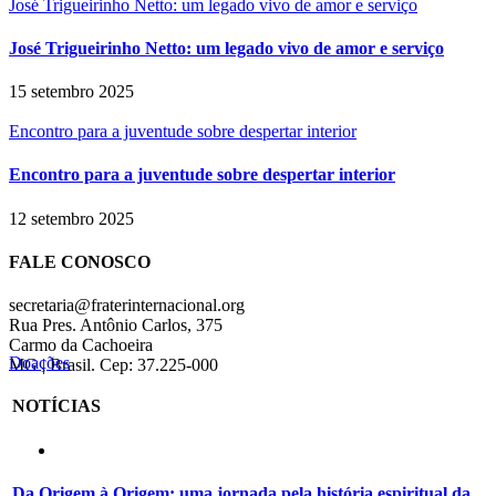
José Trigueirinho Netto: um legado vivo de amor e serviço
José Trigueirinho Netto: um legado vivo de amor e serviço
15 setembro 2025
Encontro para a juventude sobre despertar interior
Encontro para a juventude sobre despertar interior
12 setembro 2025
FALE CONOSCO
secretaria@fraterinternacional.org
Rua Pres. Antônio Carlos, 375
Carmo da Cachoeira
Doações
MG | Brasil. Cep: 37.225-000
NOTÍCIAS
Da Origem à Origem: uma jornada pela história espiritual da