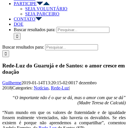
PARTICIPE
SEJA VOLUNTÁRIO
SEJA PARCEIRO
CONTATO
DOE
Buscar resultados para:
Buscar resultados para:
Rede-Luz do Guarujá e de Santos: o amor cresce em
doação
Guilherme
2019-01-14T13:20:15-02:00
17 dezembro
2018
|
Categories:
Notícias
,
Rede-Luz
|
“O importante não é o que se dá, mas o amor com que se dá”
(Madre Teresa de Calcutá)
“Num mundo em que os valores de fraternidade e de igualdade
fossem realmente vivenciados, não haveria os desvalidos. Se eles
existem é porque não aprendemos a compartilhar”, comentou
Andréa Ferreira, da
Rede-Luz
de Santos (SP).