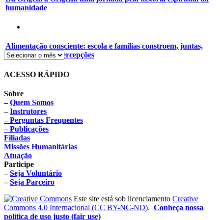
humanidade
Alimentação consciente: escola e famílias constroem, juntas,
novos hábitos e percepções
ACESSO RÁPIDO
Sobre
–
Quem Somos
–
Instrutores
– Perguntas Frequentes
– Publicações
Filiadas
Missões Humanitárias
Atuação
Participe
–
Seja Voluntário
–
Seja Parceiro
Este site está sob licenciamento
Creative
Commons 4.0 Internacional (CC BY-NC-ND)
.
Conheça nossa
política de uso justo (fair use)