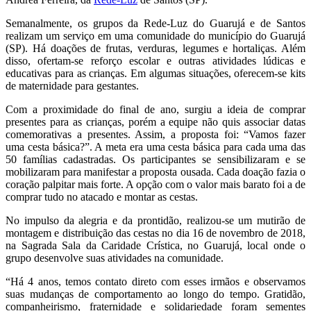
Semanalmente, os grupos da Rede-Luz do Guarujá e de Santos
realizam um serviço em uma comunidade do município do Guarujá
(SP). Há doações de frutas, verduras, legumes e hortaliças. Além
disso, ofertam-se reforço escolar e outras atividades lúdicas e
educativas para as crianças. Em algumas situações, oferecem-se kits
de maternidade para gestantes.
Com a proximidade do final de ano, surgiu a ideia de comprar
presentes para as crianças, porém a equipe não quis associar datas
comemorativas a presentes. Assim, a proposta foi: “Vamos fazer
uma cesta básica?”. A meta era uma cesta básica para cada uma das
50 famílias cadastradas. Os participantes se sensibilizaram e se
mobilizaram para manifestar a proposta ousada. Cada doação fazia o
coração palpitar mais forte. A opção com o valor mais barato foi a de
comprar tudo no atacado e montar as cestas.
No impulso da alegria e da prontidão, realizou-se um mutirão de
montagem e distribuição das cestas no dia 16 de novembro de 2018,
na Sagrada Sala da Caridade Crística, no Guarujá, local onde o
grupo desenvolve suas atividades na comunidade.
“Há 4 anos, temos contato direto com esses irmãos e observamos
suas mudanças de comportamento ao longo do tempo. Gratidão,
companheirismo, fraternidade e solidariedade foram sementes