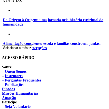
NOTÍCIAS
Da Origem à Origem: uma jornada pela história espiritual da
humanidade
Alimentação consciente: escola e famílias constroem, juntas,
novos hábitos e percepções
ACESSO RÁPIDO
Sobre
–
Quem Somos
–
Instrutores
– Perguntas Frequentes
– Publicações
Filiadas
Missões Humanitárias
Atuação
Participe
–
Seja Voluntário