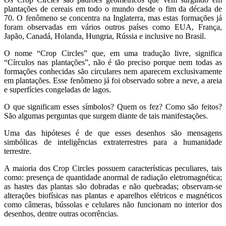
plantações de cereais em todo o mundo desde o fim da década de
70. O fenômeno se concentra na Inglaterra, mas estas formações já
foram observadas em vários outros países como EUA, França,
Japão, Canadá, Holanda, Hungria, Rússia e inclusive no Brasil.
O nome “Crop Circles” que, em uma tradução livre, significa
“Círculos nas plantações”, não é tão preciso porque nem todas as
formações conhecidas são circulares nem aparecem exclusivamente
em plantações. Esse fenômeno já foi observado sobre a neve, a areia
e superfícies congeladas de lagos.
O que significam esses símbolos? Quem os fez? Como são feitos?
São algumas perguntas que surgem diante de tais manifestações.
Uma das hipóteses é de que esses desenhos são mensagens
simbólicas de inteligências extraterrestres para a humanidade
terrestre.
A maioria dos Crop Circles possuem características peculiares, tais
como: presença de quantidade anormal de radiação eletromagnética;
as hastes das plantas são dobradas e não quebradas; observam-se
alterações biofísicas nas plantas e aparelhos elétricos e magnéticos
como câmeras, bússolas e celulares não funcionam no interior dos
desenhos, dentre outras ocorrências.