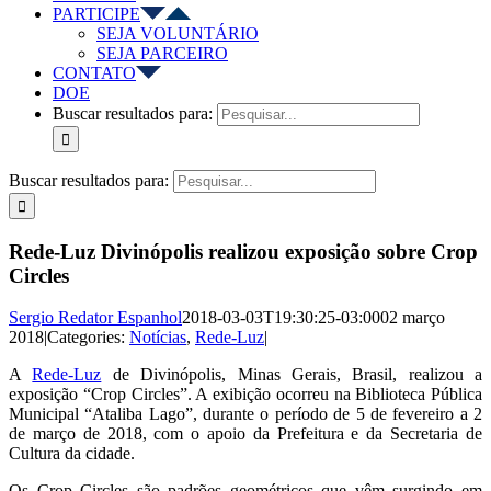
PARTICIPE
SEJA VOLUNTÁRIO
SEJA PARCEIRO
CONTATO
DOE
Buscar resultados para:
Buscar resultados para:
Rede-Luz Divinópolis realizou exposição sobre Crop
Circles
Sergio Redator Espanhol
2018-03-03T19:30:25-03:00
02 março
2018
|
Categories:
Notícias
,
Rede-Luz
|
A
Rede-Luz
de Divinópolis, Minas Gerais, Brasil, realizou a
exposição “Crop Circles”. A exibição ocorreu na Biblioteca Pública
Municipal “Ataliba Lago”, durante o período de 5 de fevereiro a 2
de março de 2018, com o apoio da Prefeitura e da Secretaria de
Cultura da cidade.
Os Crop Circles são padrões geométricos que vêm surgindo em