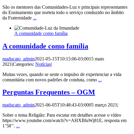
São os mentores das Comunidades-Luz e principais representantes
do Ensinamento que norteia todo o serviço conduzido no âmbito
da Fraternidade
...
A comunidade como família
A comunidade como família
maducato_admin
2021-05-15T10:15:06-03:00
15 maio
2021
|
Categories:
Notícias
|
Muitas vezes, quando se sente o impulso de experienciar a vida
comunitária com novos padrões de conduta, como
...
Perguntas Frequentes – OGM
maducato_admin
2021-06-05T10:48:43-03:00
05 março 2021
|
Sobre o tema Religião: Para escutar em detalhes acesse o vídeo
https://www.youtube.com/watch?v=AHXBluWj81E, resposta em
1’58’’.
...