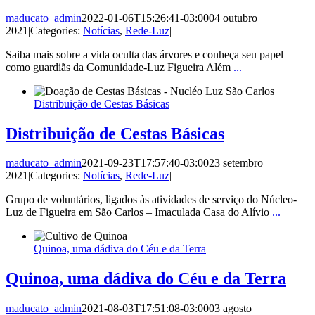
maducato_admin
2022-01-06T15:26:41-03:00
04 outubro
2021
|
Categories:
Notícias
,
Rede-Luz
|
Saiba mais sobre a vida oculta das árvores e conheça seu papel
como guardiãs da Comunidade-Luz Figueira Além
...
Distribuição de Cestas Básicas
Distribuição de Cestas Básicas
maducato_admin
2021-09-23T17:57:40-03:00
23 setembro
2021
|
Categories:
Notícias
,
Rede-Luz
|
Grupo de voluntários, ligados às atividades de serviço do Núcleo-
Luz de Figueira em São Carlos – Imaculada Casa do Alívio
...
Quinoa, uma dádiva do Céu e da Terra
Quinoa, uma dádiva do Céu e da Terra
maducato_admin
2021-08-03T17:51:08-03:00
03 agosto