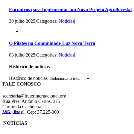
Encontros para Implementar um Novo Projeto Agroflorestal
30 julho 2025
|
Categories:
Notícias
|
O Pilates na Comunidade-Luz Nova Terra
03 julho 2025
|
Categories:
Notícias
|
Histórico de notícias
Histórico de notícias
FALE CONOSCO
secretaria@fraterinternacional.org
Rua Pres. Antônio Carlos, 375
Carmo da Cachoeira
Doações
MG | Brasil. Cep: 37.225-000
NOTÍCIAS