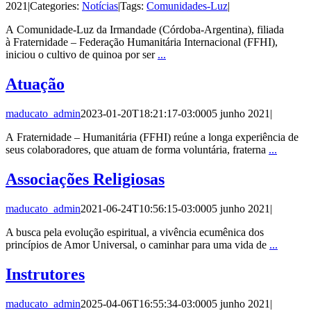
2021
|
Categories:
Notícias
|
Tags:
Comunidades-Luz
|
A Comunidade-Luz da Irmandade (Córdoba-Argentina), filiada
à Fraternidade – Federação Humanitária Internacional (FFHI),
iniciou o cultivo de quinoa por ser
...
Atuação
maducato_admin
2023-01-20T18:21:17-03:00
05 junho 2021
|
A Fraternidade – Humanitária (FFHI) reúne a longa experiência de
seus colaboradores, que atuam de forma voluntária, fraterna
...
Associações Religiosas
maducato_admin
2021-06-24T10:56:15-03:00
05 junho 2021
|
A busca pela evolução espiritual, a vivência ecumênica dos
princípios de Amor Universal, o caminhar para uma vida de
...
Instrutores
maducato_admin
2025-04-06T16:55:34-03:00
05 junho 2021
|