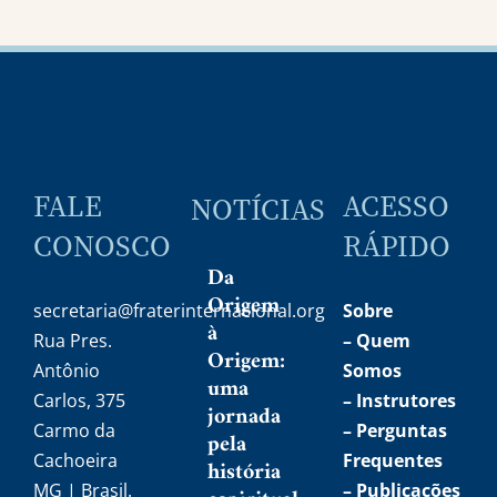
FALE
ACESSO
NOTÍCIAS
CONOSCO
RÁPIDO
Da
Origem
secretaria@fraterinternacional.org
Sobre
à
Rua Pres.
–
Quem
Origem:
Antônio
Somos
uma
Carlos, 375
–
Instrutores
jornada
Carmo da
– Perguntas
pela
Cachoeira
Frequentes
história
MG | Brasil.
– Publicações