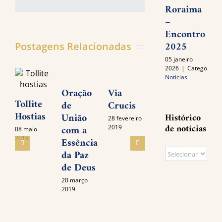
mail
Roraima
–
Encontro
2025
Postagens Relacionadas
05 janeiro
2026
|
Categories:
Notícias
Oração
Via
Oraç
Tollite
de
Crucis
e
Círculo
Hostias
União
Peti
Histórico
28 fevereiro
das
de notícias
com a
a De
2019
08 maio
cordas
2019
Essência
Altí
Histórico
da Paz
pela
28 fevereiro
2019
de Deus
Mun
de
e pe
notícias
20 março
Red
2019
16 feve
2019