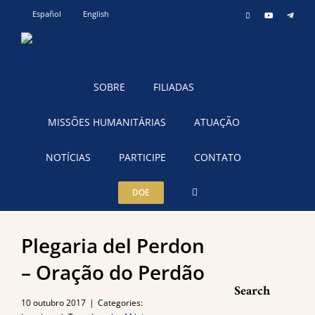
Ir
Español
English
Instagram
YouTube
Teleg
para
o
conteúdo
SOBRE
FILIADAS
MISSÕES HUMANITÁRIAS
ATUAÇÃO
NOTÍCIAS
PARTICIPE
CONTATO
DOE
Plegaria del Perdon
– Oração do Perdão
Search
10 outubro 2017
|
Categories: