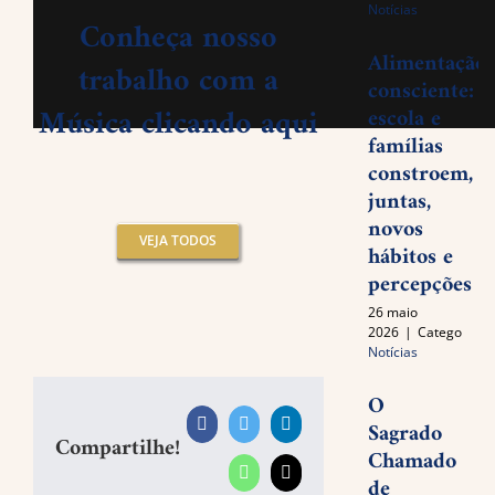
Notícias
Conheça nosso
Alimentação
trabalho com a
consciente:
Música clicando aqui
escola e
famílias
constroem,
juntas,
novos
VEJA TODOS
hábitos e
percepções
26 maio
2026
|
Categories:
Notícias
O
Sagrado
Facebook
Twitter
LinkedIn
Compartilhe!
Chamado
WhatsApp
E-
de