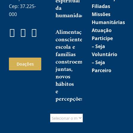
espiritual
Cep: 37.225-
Filiadas
da
humanidade
000
Missões
Humanitárias
Atuação
Alimentação
consciente:
Participe
escola e
–
Seja
famílias
Voluntário
constroem,
–
Seja
Doações
juntas,
Parceiro
novos
hábitos
e
percepções