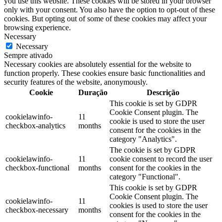
you use this website. These cookies will be stored in your browser
only with your consent. You also have the option to opt-out of these
cookies. But opting out of some of these cookies may affect your
browsing experience.
Necessary
Necessary
Sempre ativado
Necessary cookies are absolutely essential for the website to
function properly. These cookies ensure basic functionalities and
security features of the website, anonymously.
Cookie
Duração
Descrição
This cookie is set by GDPR
Cookie Consent plugin. The
cookielawinfo-
11
cookie is used to store the user
checkbox-analytics
months
consent for the cookies in the
category "Analytics".
The cookie is set by GDPR
cookielawinfo-
11
cookie consent to record the user
checkbox-functional
months
consent for the cookies in the
category "Functional".
This cookie is set by GDPR
Cookie Consent plugin. The
cookielawinfo-
11
cookies is used to store the user
checkbox-necessary
months
consent for the cookies in the