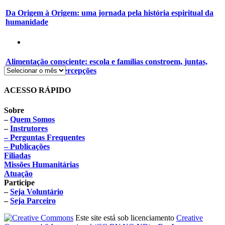
Da Origem à Origem: uma jornada pela história espiritual da
humanidade
Alimentação consciente: escola e famílias constroem, juntas,
novos hábitos e percepções
ACESSO RÁPIDO
Sobre
–
Quem Somos
–
Instrutores
– Perguntas Frequentes
– Publicações
Filiadas
Missões Humanitárias
Atuação
Participe
–
Seja Voluntário
–
Seja Parceiro
Este site está sob licenciamento
Creative