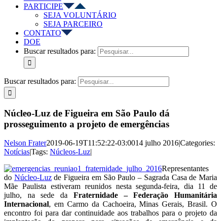
PARTICIPE
SEJA VOLUNTÁRIO
SEJA PARCEIRO
CONTATO
DOE
Buscar resultados para:
Buscar resultados para:
Núcleo-Luz de Figueira em São Paulo dá
prosseguimento a projeto de emergências
Nelson Frater
2019-06-19T11:52:22-03:00
14 julho 2016
|
Categories:
Notícias
|
Tags:
Núcleos-Luz
|
Representantes
do
Núcleo-Luz
de Figueira em São Paulo – Sagrada Casa de Maria
Mãe Paulista estiveram reunidos nesta segunda-feira, dia 11 de
julho, na sede da
Fraternidade – Federação Humanitária
Internacional
, em Carmo da Cachoeira, Minas Gerais, Brasil. O
encontro foi para dar continuidade aos trabalhos para o projeto da