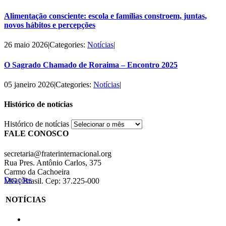
Alimentação consciente: escola e famílias constroem, juntas,
novos hábitos e percepções
26 maio 2026
|
Categories:
Notícias
|
O Sagrado Chamado de Roraima – Encontro 2025
05 janeiro 2026
|
Categories:
Notícias
|
Histórico de notícias
Histórico de notícias
FALE CONOSCO
secretaria@fraterinternacional.org
Rua Pres. Antônio Carlos, 375
Carmo da Cachoeira
Doações
MG | Brasil. Cep: 37.225-000
NOTÍCIAS