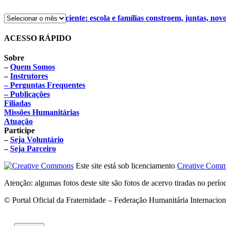
Alimentação consciente: escola e famílias constroem, juntas, nov
ACESSO RÁPIDO
Sobre
–
Quem Somos
–
Instrutores
– Perguntas Frequentes
– Publicações
Filiadas
Missões Humanitárias
Atuação
Participe
–
Seja Voluntário
–
Seja Parceiro
Este site está sob licenciamento
Creative Comm
Atenção: algumas fotos deste site são fotos de acervo tiradas no perí
© Portal Oficial da Fraternidade – Federação Humanitária Internacio