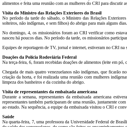
alimentos e feita uma reunião com as mulheres do CRI para discutir as
Visita do Ministro das Relações Exteriores do Brasil
No período da tarde do sábado, o Ministro das Relações Exteriores
solteiros, não indígenas, e sem filhos) do abrigo para mais alguns dias
No domingo, 4, os missionários foram ao CRI verificar como estava
nasceu há poucos dias. No período da tarde, os missionários partic
Equipes de reportagem de TV, jornal e internet, estiveram no CRI na 
Doações da Polícia Rodoviária Federal
Na terça-feira, 6, foram recebidas doações de alimentos (leite em pó,
Chegada de mais quatro venezuelanos não indígenas, que ficarão no 
criação da horta, e foi realizada uma reunião com mulheres indígenas
limpeza dos banheiros e da cozinha do abrigo.
Visita de representantes da embaixada americana
Durante a semana, representantes da embaixada americana estiver
representantes também participaram de uma reunião, juntamente com a
ao estado. Na sequência, a equipe da embaixada visitou o CRI e conv
Saúde
Na quarta-feira, 7, uma professora da Universidade Federal de Bras
de saúde dos venezuelanos, de como são feitos os encaminhamentos q