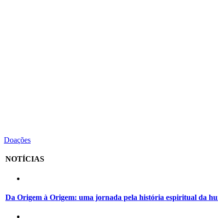
Doações
NOTÍCIAS
Da Origem à Origem: uma jornada pela história espiritual da 