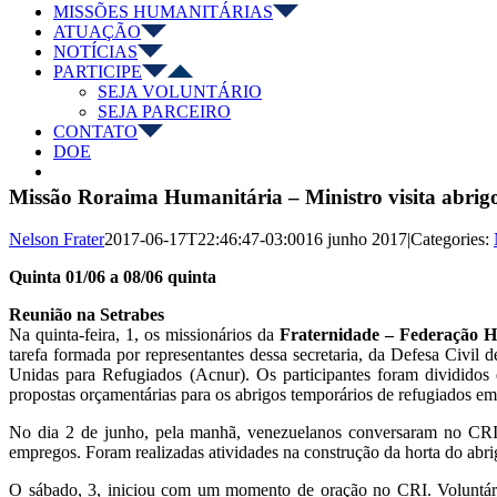
MISSÕES HUMANITÁRIAS
ATUAÇÃO
NOTÍCIAS
PARTICIPE
SEJA VOLUNTÁRIO
SEJA PARCEIRO
CONTATO
DOE
Missão Roraima Humanitária – Ministro visita abrig
Nelson Frater
2017-06-17T22:46:47-03:00
16 junho 2017
|
Categories:
Quinta 01/06 a 08/06 quinta
Reunião na Setrabes
Na quinta-feira, 1, os missionários da
Fraternidade – Federação H
tarefa formada por representantes dessa secretaria, da Defesa Civil
Unidas para Refugiados (Acnur). Os participantes foram divididos 
propostas orçamentárias para os abrigos temporários de refugiados em
No dia 2 de junho, pela manhã, venezuelanos conversaram no CRI 
empregos. Foram realizadas atividades na construção da horta do ab
O sábado, 3, iniciou com um momento de oração no CRI. Voluntária