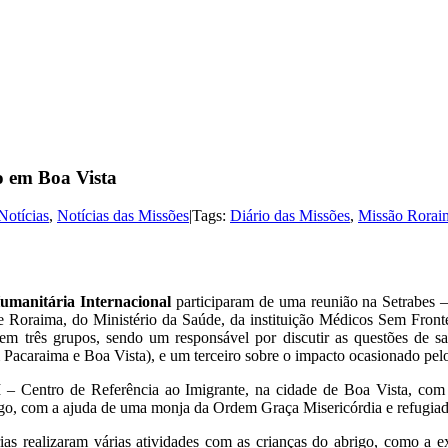
o em Boa Vista
Notícias
,
Notícias das Missões
|
Tags:
Diário das Missões
,
Missão Rorai
umanitária Internacional
participaram de uma reunião na Setrabes –
 de Roraima, do Ministério da Saúde, da instituição Médicos Sem Fron
em três grupos, sendo um responsável por discutir as questões de sa
 Pacaraima e Boa Vista), e um terceiro sobre o impacto ocasionado pel
– Centro de Referência ao Imigrante, na cidade de Boa Vista, com 
rigo, com a ajuda de uma monja da Ordem Graça Misericórdia e refugi
s realizaram várias atividades com as crianças do abrigo, como a e