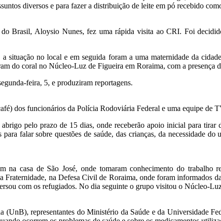
suntos diversos e para fazer a distribuição de leite em pó recebido com
 do Brasil, Aloysio Nunes, fez uma rápida visita ao CRI. Foi decid
.
 a situação no local e em seguida foram a uma maternidade da cidade 
iparam do coral no Núcleo-Luz de Figueira em Roraima, com a presença 
segunda-feira, 5, e produziram reportagens.
 café) dos funcionários da Polícia Rodoviária Federal e uma equipe de 
abrigo pelo prazo de 15 dias, onde receberão apoio inicial para tirar
 para falar sobre questões de saúde, das crianças, da necessidade do 
am na casa de São José, onde tomaram conhecimento do trabalho real
 Fraternidade, na Defesa Civil de Roraima, onde foram informados das
ersou com os refugiados. No dia seguinte o grupo visitou o Núcleo-Lu
ília (UnB), representantes do Ministério da Saúde e da Universidade 
uando ocorrem os problemas de saúde e sobre os medicamentos utiliza