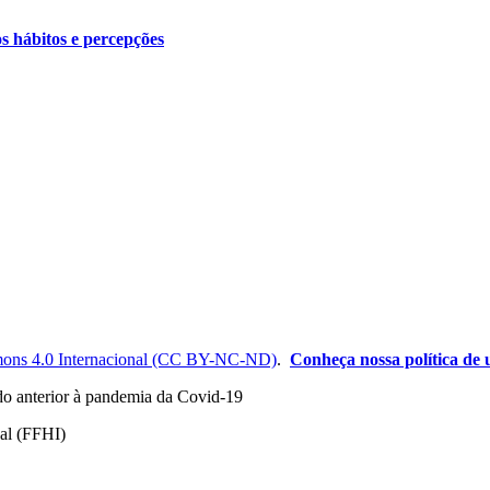
os hábitos e percepções
ons 4.0 Internacional (CC BY-NC-ND)
.
Conheça nossa política de u
odo anterior à pandemia da Covid-19
nal (FFHI)